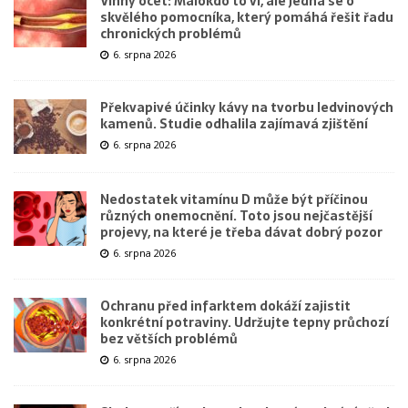
Vinný ocet: Málokdo to ví, ale jedná se o
skvělého pomocníka, který pomáhá řešit řadu
chronických problémů
6. srpna 2026
Překvapivé účinky kávy na tvorbu ledvinových
kamenů. Studie odhalila zajímavá zjištění
6. srpna 2026
Nedostatek vitamínu D může být příčinou
různých onemocnění. Toto jsou nejčastější
projevy, na které je třeba dávat dobrý pozor
6. srpna 2026
Ochranu před infarktem dokáží zajistit
konkrétní potraviny. Udržujte tepny průchozí
bez větších problémů
6. srpna 2026