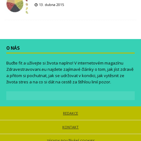
13. dubna 2015
O NÁS
Buďte fit a užívejte si života naplno! V internetovém magazínu
Zdravestravovani.eu
najdete zajímavé články o tom, jak jíst zdravě
a přitom si pochutnat, jak se udržovat v kondici, jak vytěsnit ze
života stres a na co si dát na cestě za štíhlou linií pozor.
REDAKCE
KONTAKT
ZÁSADY POUŽÍVÁNÍ COOKIES