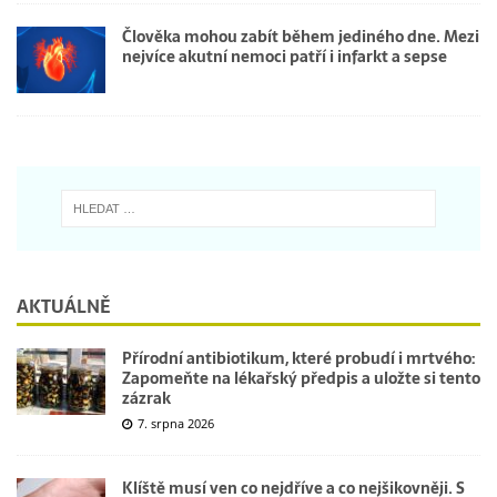
Člověka mohou zabít během jediného dne. Mezi
nejvíce akutní nemoci patří i infarkt a sepse
AKTUÁLNĚ
Přírodní antibiotikum, které probudí i mrtvého:
Zapomeňte na lékařský předpis a uložte si tento
zázrak
7. srpna 2026
Klíště musí ven co nejdříve a co nejšikovněji. S