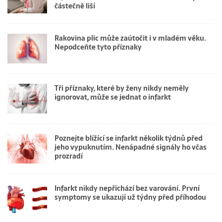
částečně liší
Rakovina plic může zaútočit i v mladém věku.
Nepodceňte tyto příznaky
Tři příznaky, které by ženy nikdy neměly
ignorovat, může se jednat o infarkt
Poznejte blížící se infarkt několik týdnů před
jeho vypuknutím. Nenápadné signály ho včas
prozradí
Infarkt nikdy nepřichází bez varování. První
symptomy se ukazují už týdny před příhodou