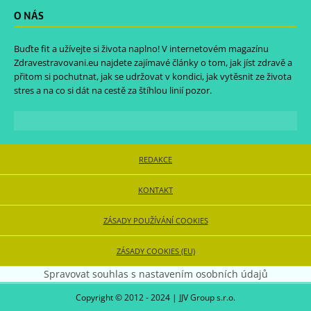
O NÁS
Buďte fit a užívejte si života naplno! V internetovém magazínu
Zdravestravovani.eu
najdete zajímavé články o tom, jak jíst zdravě a
přitom si pochutnat, jak se udržovat v kondici, jak vytěsnit ze života
stres a na co si dát na cestě za štíhlou linií pozor.
REDAKCE
KONTAKT
ZÁSADY POUŽÍVÁNÍ COOKIES
ZÁSADY COOKIES (EU)
Spravovat souhlas s nastavením osobních údajů
Copyright © 2012 - 2024 | JJV Group s.r.o.