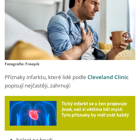
Fotografie: Freepik
Příznaky infarktu, které lidé podle
Cleveland Clinic
popisují nejčastěji, zahrnují:
Tichý infarkt se u žen projevuje
jinak, než si většina lidí myslí.
Tyto příznaky by měl znát každý
bolest na hrudi,