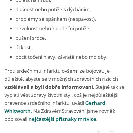
dušnost nebo potíže s dýcháním,
problémy se spánkem (nespavost),
nevolnost nebo žaludeční potíže,
bušení srdce,
úzkost,
pocit točení hlavy, závratě nebo mdloby.
Proti srdečnímu infarktu ovšem lze bojovat. Je
důležité, abyste se v možných zdravotních rizicích
vzdělávali a byli dobře informovaní
. Stejně tak se
vyplatí vést zdravý životní styl, což je nejdůležitější
prevence srdečního infarktu, uvádí
Gerhard
Whitworth.
Na ZdravémStravování jsme rovněž
popisovali
nejčastější příznaky mrtvice
.