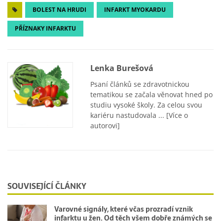
BOLEST NA HRUDI
INFARKT MYOKARDU
PŘÍZNAKY INFARKTU
Lenka Burešová
Psaní článků se zdravotnickou
tematikou se začala věnovat hned po
studiu vysoké školy. Za celou svou
kariéru nastudovala ...
[Více o
autorovi]
SOUVISEJÍCÍ ČLÁNKY
Varovné signály, které včas prozradí vznik
infarktu u žen. Od těch všem dobře známých se