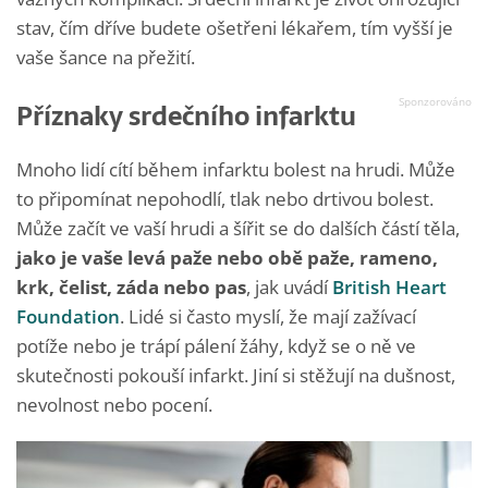
stav, čím dříve budete ošetřeni lékařem, tím vyšší je
vaše šance na přežití.
Příznaky srdečního infarktu
Mnoho lidí cítí během infarktu bolest na hrudi. Může
to připomínat nepohodlí, tlak nebo drtivou bolest.
Může začít ve vaší hrudi a šířit se do dalších částí těla,
jako je vaše levá paže nebo obě paže, rameno,
krk, čelist, záda nebo pas
, jak uvádí
British Heart
Foundation
. Lidé si často myslí, že mají zažívací
potíže nebo je trápí pálení žáhy, když se o ně ve
skutečnosti pokouší infarkt. Jiní si stěžují na dušnost,
nevolnost nebo pocení.