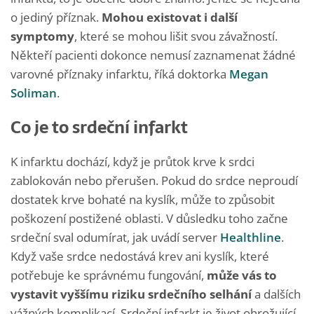
o jediný příznak.
Mohou existovat i další
symptomy
, které se mohou lišit svou závažností.
Někteří pacienti dokonce nemusí zaznamenat žádné
varovné příznaky infarktu, říká doktorka
Megan
Soliman
.
Co je to srdeční infarkt
K infarktu dochází, když je průtok krve k srdci
zablokován nebo přerušen. Pokud do srdce neproudí
dostatek krve bohaté na kyslík, může to způsobit
poškození postižené oblasti. V důsledku toho začne
srdeční sval odumírat, jak uvádí server
Healthline
.
Když vaše srdce nedostává krev ani kyslík, které
potřebuje ke správnému fungování,
může vás to
vystavit vyššímu riziku srdečního selhání
a dalších
vážných komplikací. Srdeční infarkt je život ohrožující