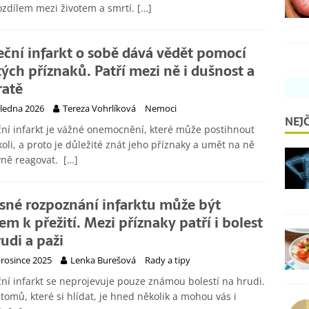
ozdílem mezi životem a smrtí.
[…]
eční infarkt o sobě dává vědět pomocí
tých příznaků. Patří mezi ně i dušnost a
ratě
 ledna 2026
Tereza Vohrlíková
Nemoci
NEJČ
ní infarkt je vážné onemocnění, které může postihnout
oli, a proto je důležité znát jeho příznaky a umět na ně
vně reagovat.
[…]
sné rozpoznání infarktu může být
čem k přežití. Mezi příznaky patří i bolest
rudi a paži
prosince 2025
Lenka Burešová
Rady a tipy
ní infarkt se neprojevuje pouze známou bolestí na hrudi.
omů, které si hlídat, je hned několik a mohou vás i