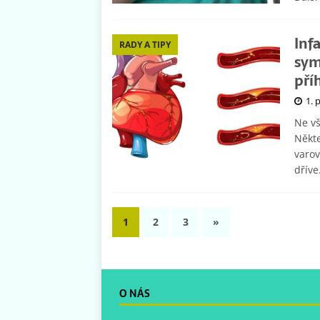
Inf
RADY A TIPY
sym
pří
1. 
Ne vš
Někte
varov
dříve
1
2
3
»
O NÁS