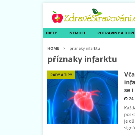
DIETY
NEMOCI
POTRAVINY A DOP
HOME
příznaky infarktu
příznaky infarktu
Vča
RADY A TIPY
inf
se 
24.
Každá
poško
je dů
sign