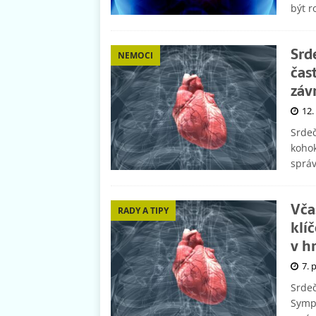
být r
Srd
NEMOCI
čas
záv
12.
Srdeč
kohok
sprá
Vča
RADY A TIPY
klí
v h
7. 
Srdeč
Sympt