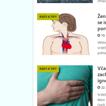
zmás
Žen
RADY A TIPY
se 
por
10.
Větši
srdeč
pohla
Vča
RADY A TIPY
zac
ign
22.
Srdeč
Mezi 
Další