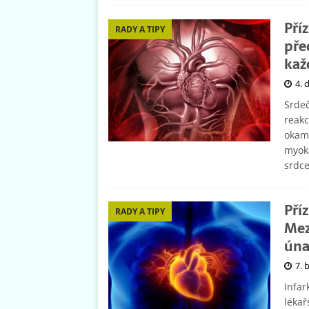
Pří
RADY A TIPY
pře
kaž
4. 
Srdeč
reakc
okamž
myok
srdc
Pří
RADY A TIPY
Mez
úna
7. 
Infar
lékař