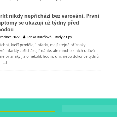
arkt nikdy nepřichází bez varování. První
ptomy se ukazují už týdny před
hodou
prosince 2022
Lenka Burešová
Rady a tipy
ichni, kteří prodělají infarkt, mají stejné příznaky.
ré infarkty „přicházejí“ náhle, ale mnoho z nich udává
né příznaky již o několik hodin, dní, nebo dokonce týdnů
.
[…]