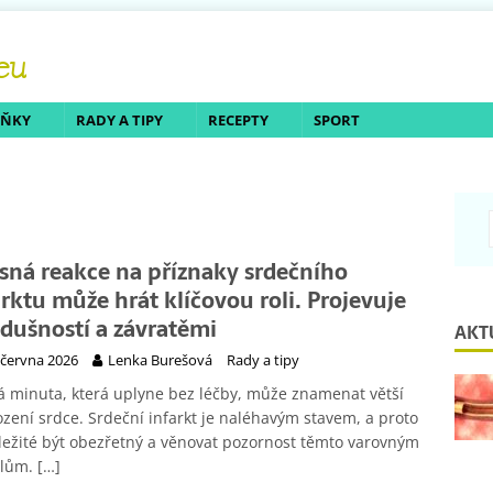
LŇKY
RADY A TIPY
RECEPTY
SPORT
sná reakce na příznaky srdečního
arktu může hrát klíčovou roli. Projevuje
i dušností a závratěmi
AKT
 června 2026
Lenka Burešová
Rady a tipy
 minuta, která uplyne bez léčby, může znamenat větší
zení srdce. Srdeční infarkt je naléhavým stavem, a proto
ležité být obezřetný a věnovat pozornost těmto varovným
álům.
[…]