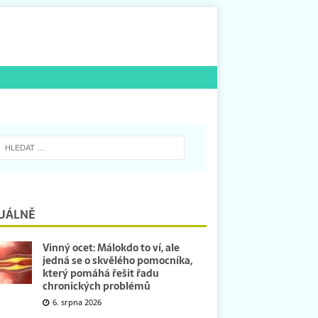
UÁLNĚ
Vinný ocet: Málokdo to ví, ale
jedná se o skvělého pomocníka,
který pomáhá řešit řadu
chronických problémů
6. srpna 2026