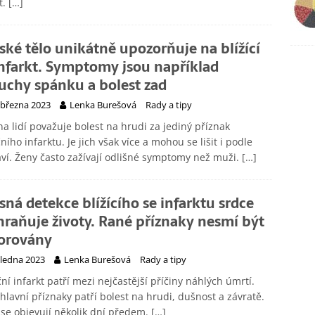
t.
[…]
ské tělo unikátně upozorňuje na blížící
infarkt. Symptomy jsou například
uchy spánku a bolest zad
 března 2023
Lenka Burešová
Rady a tipy
na lidí považuje bolest na hrudi za jediný příznak
ního infarktu. Je jich však více a mohou se lišit i podle
ví. Ženy často zažívají odlišné symptomy než muži.
[…]
sná detekce blížícího se infarktu srdce
hraňuje životy. Rané příznaky nesmí být
orovány
 ledna 2023
Lenka Burešová
Rady a tipy
ní infarkt patří mezi nejčastější příčiny náhlých úmrtí.
hlavní příznaky patří bolest na hrudi, dušnost a závratě.
 se objevují několik dní předem.
[…]