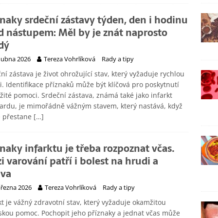
znaky srdeční zástavy týden, den i hodinu
d nástupem: Měl by je znát naprosto
dý
dubna 2026
Tereza Vohrlíková
Rady a tipy
ní zástava je život ohrožující stav, který vyžaduje rychlou
i. Identifikace příznaků může být klíčová pro poskytnutí
ité pomoci. Srdeční zástava, známá také jako infarkt
ardu, je mimořádně vážným stavem, který nastává, když
e přestane
[…]
znaky infarktu je třeba rozpoznat včas.
i varování patří i bolest na hrudi a
va
března 2026
Tereza Vohrlíková
Rady a tipy
kt je vážný zdravotní stav, který vyžaduje okamžitou
skou pomoc. Pochopit jeho příznaky a jednat včas může