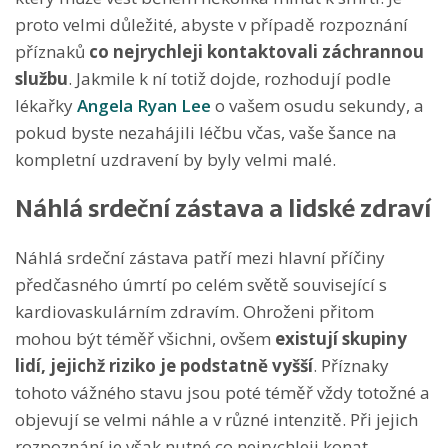
proto velmi důležité, abyste v případě rozpoznání
příznaků
co nejrychleji kontaktovali záchrannou
službu
. Jakmile k ní totiž dojde, rozhodují podle
lékařky
Angela Ryan Lee
o vašem osudu sekundy, a
pokud byste nezahájili léčbu včas, vaše šance na
kompletní uzdravení by byly velmi malé.
Náhlá srdeční zástava a lidské zdraví
Náhlá srdeční zástava patří mezi hlavní příčiny
předčasného úmrtí po celém světě související s
kardiovaskulárním zdravím. Ohroženi přitom
mohou být téměř všichni, ovšem
existují skupiny
lidí, jejichž riziko je podstatně vyšší
. Příznaky
tohoto vážného stavu jsou poté téměř vždy totožné a
objevují se velmi náhle a v různé intenzitě. Při jejich
rozpoznání je však nutné co nejrychleji konat,