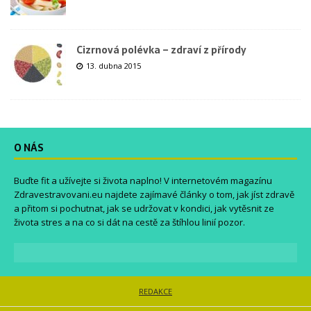
Cizrnová polévka – zdraví z přírody
13. dubna 2015
O NÁS
Buďte fit a užívejte si života naplno! V internetovém magazínu
Zdravestravovani.eu
najdete zajímavé články o tom, jak jíst zdravě
a přitom si pochutnat, jak se udržovat v kondici, jak vytěsnit ze
života stres a na co si dát na cestě za štíhlou linií pozor.
REDAKCE