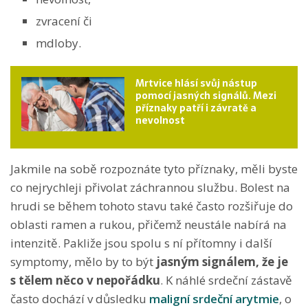
zvracení či
mdloby.
Mrtvice hlásí svůj nástup
pomocí jasných signálů. Mezi
příznaky patří i závratě a
nevolnost
Jakmile na sobě rozpoznáte tyto příznaky, měli byste
co nejrychleji přivolat záchrannou službu. Bolest na
hrudi se během tohoto stavu také často rozšiřuje do
oblasti ramen a rukou, přičemž neustále nabírá na
intenzitě. Pakliže jsou spolu s ní přítomny i další
symptomy, mělo by to být
jasným signálem, že je
s tělem něco v nepořádku
. K náhlé srdeční zástavě
často dochází v důsledku
maligní srdeční arytmie
, o