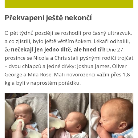
Překvapení ještě nekončí
O pět týdnů později se rozhodli pro časný ultrazvuk,
a co zjistili, bylo ještě větším šokem. Lékaři odhalili,
že
nečekají jen jedno dítě, ale hned tři
! Dne 27.
prosince se Nicola a Chris stali pyšnými rodiči trojčat
– dvou chlapců a jedné dívky: Joshua James, Oliver
George a Mila Rose. Malí novorozenci vážili přes 1,8
kg a byli v naprostém pořádku.