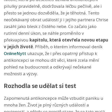
pilulky pravidelně, dodržovala léčbu pečlivě, ale i
přesto se jednou dozvěděla, že je těhotná. Tento
neočekávaný obrat událostí ji i jejího partnera Chrise
zasáhl jako blesk z čistého nebe. Co začalo jako
rutinní denní úkon, se náhle proměnilo v
překvapivou
kapitolu, která otevřela novou etapu
v jejich životě
. Příběh, o kterém informoval deník
OnlineNytt
ukazuje, že i přes opatrný přístup k
antikoncepci se mohou dít věci, které zcela mění
pohled na budoucnost a odkrývají nečekané
možnosti a výzvy.
Rozhodla se udělat si test
Zapomenutá antikoncepce může vzbudit paniku u
mnoha žen. Život je plný různých událostí a
povinností, a někdy se prostě stane, že se tato malá