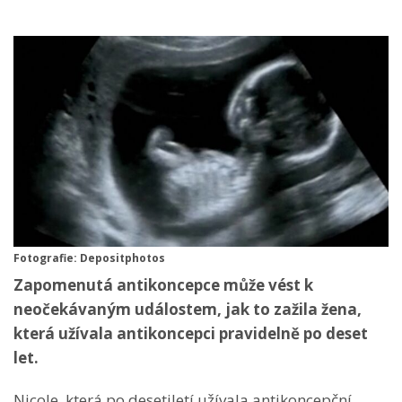
Fotografie: Depositphotos
Zapomenutá antikoncepce může vést k
neočekávaným událostem, jak to zažila žena,
která užívala antikoncepci pravidelně po deset
let.
Nicole, která po desetiletí užívala antikoncepční