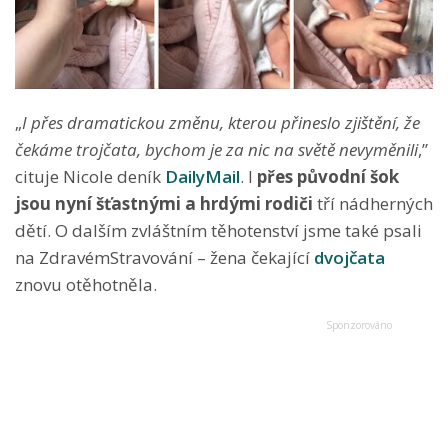
„
I přes dramatickou změnu, kterou přineslo zjištění, že
čekáme trojčata, bychom je za nic na světě nevyměnili
,”
cituje Nicole deník
DailyMail
. I
přes původní šok
jsou nyní šťastnými a hrdými rodiči
tří nádherných
dětí. O dalším zvláštním těhotenství jsme také psali
na ZdravémStravování – žena čekající
dvojčata
znovu otěhotněla.