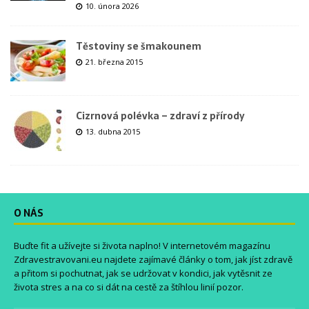
10. února 2026
Těstoviny se šmakounem
21. března 2015
Cizrnová polévka – zdraví z přírody
13. dubna 2015
O NÁS
Buďte fit a užívejte si života naplno! V internetovém magazínu
Zdravestravovani.eu
najdete zajímavé články o tom, jak jíst zdravě
a přitom si pochutnat, jak se udržovat v kondici, jak vytěsnit ze
života stres a na co si dát na cestě za štíhlou linií pozor.