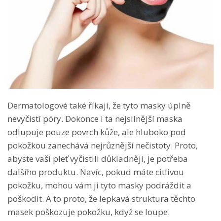
Dermatologové také říkají, že tyto masky úplně
nevyčistí póry. Dokonce i ta nejsilnější maska
odlupuje pouze povrch kůže, ale hluboko pod
pokožkou zanechává nejrůznější nečistoty. Proto,
abyste vaši pleť vyčistili důkladněji, je potřeba
dalšího produktu. Navíc, pokud máte citlivou
pokožku, mohou vám ji tyto masky podráždit a
poškodit. A to proto, že lepkavá struktura těchto
masek poškozuje pokožku, když se loupe.