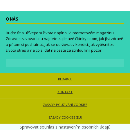
O NÁS
Buďte fit a užívejte si života naplno! V internetovém magazínu
Zdravestravovani.eu
najdete zajímavé články o tom, jak jíst zdravě
a přitom si pochutnat, jak se udržovat v kondici, jak vytěsnit ze
života stres a na co si dát na cestě za štíhlou linií pozor.
REDAKCE
KONTAKT
ZÁSADY POUŽÍVÁNÍ COOKIES
ZÁSADY COOKIES (EU)
Spravovat souhlas s nastavením osobních údajů