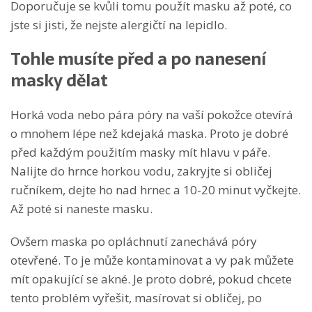
Doporučuje se kvůli tomu použít masku až poté, co
jste si jisti, že nejste alergičtí na lepidlo.
Tohle musíte před a po nanesení
masky dělat
Horká voda nebo pára póry na vaší pokožce otevírá
o mnohem lépe než kdejaká maska. Proto je dobré
před každým použitím masky mít hlavu v páře.
Nalijte do hrnce horkou vodu, zakryjte si obličej
ručníkem, dejte ho nad hrnec a 10-20 minut vyčkejte.
Až poté si naneste masku.
Ovšem maska po opláchnutí zanechává póry
otevřené. To je může kontaminovat a vy pak můžete
mít opakující se akné. Je proto dobré, pokud chcete
tento problém vyřešit, masírovat si obličej, po