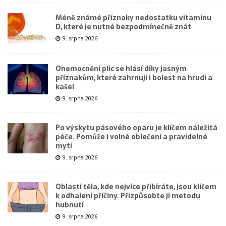
Méně známé příznaky nedostatku vitaminu
D, které je nutné bezpodmínečně znát
9. srpna 2026
Onemocnění plic se hlásí díky jasným
příznakům, které zahrnují i bolest na hrudi a
kašel
9. srpna 2026
Po výskytu pásového oparu je klíčem náležitá
péče. Pomůže i volné oblečení a pravidelné
mytí
9. srpna 2026
Oblasti těla, kde nejvíce přibíráte, jsou klíčem
k odhalení příčiny. Přizpůsobte jí metodu
hubnutí
9. srpna 2026