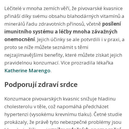
Léčitelé v mnoha zemích věří, že pivovarské kvasnice
přináší díky svému obsahu blahodárných vitamínů a
minerálů řadu zdravotních přínosů, včetně
posílení
imunitního systému a léčby mnoha závažných
onemocnění
. Jejich účinky se ale potvrdili i v praxi, a
proto se níže můžete seznámit s těmi
nejzajímavějšími benefity, které můžete získat jejich
pravidelnou konzumací. Více prozradila lékařka
Katherine Marengo
.
Podporují zdraví srdce
Konzumace pivovarských kvasnic snižuje hladinu
cholesterolu v těle, což napomáhá předcházet
hypertenzi (vysokému krevnímu tlaku). Četné studie
prokázaly, že právě tyto nebezpečné problémy jsou