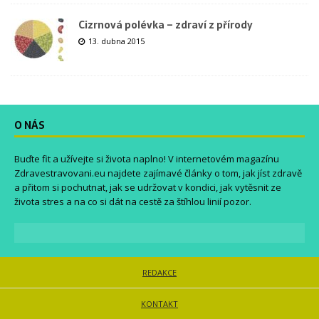
Cizrnová polévka – zdraví z přírody
13. dubna 2015
O NÁS
Buďte fit a užívejte si života naplno! V internetovém magazínu
Zdravestravovani.eu
najdete zajímavé články o tom, jak jíst zdravě
a přitom si pochutnat, jak se udržovat v kondici, jak vytěsnit ze
života stres a na co si dát na cestě za štíhlou linií pozor.
REDAKCE
KONTAKT