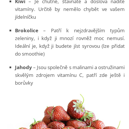
Kiwi
– Je chutné, šťavnaté a doslova nadité
vitamíny. Určitě by nemělo chybět ve vašem
jídelníčku
Brokolice
– Patří k nejzdravějším typům
zeleniny, i když ji mnozí rovněž moc nemusí.
Ideální je, když ji budete jíst syrovou (lze přidat
do smoothie)
Jahody
– Jsou společně s malinami a ostružinami
skvělým zdrojem vitamínu C, patří zde ještě i
borůvky