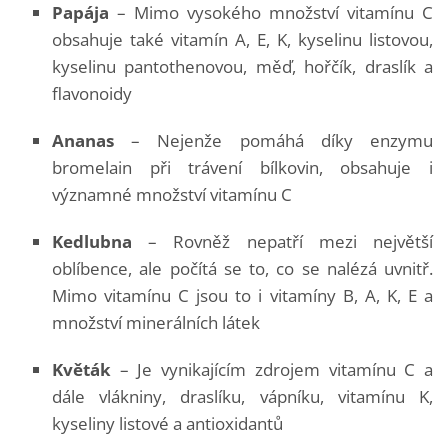
Papája
– Mimo vysokého množství vitamínu C
obsahuje také vitamín A, E, K, kyselinu listovou,
kyselinu pantothenovou, měď, hořčík, draslík a
flavonoidy
Ananas
– Nejenže pomáhá díky enzymu
bromelain při trávení bílkovin, obsahuje i
významné množství vitamínu C
Kedlubna
– Rovněž nepatří mezi největší
oblíbence, ale počítá se to, co se nalézá uvnitř.
Mimo vitamínu C jsou to i vitamíny B, A, K, E a
množství minerálních látek
Květák
– Je vynikajícím zdrojem vitamínu C a
dále vlákniny, draslíku, vápníku, vitamínu K,
kyseliny listové a antioxidantů