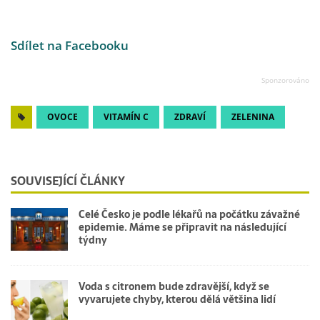
Sdílet na Facebooku
OVOCE
VITAMÍN C
ZDRAVÍ
ZELENINA
SOUVISEJÍCÍ ČLÁNKY
Celé Česko je podle lékařů na počátku závažné
epidemie. Máme se připravit na následující
týdny
Voda s citronem bude zdravější, když se
vyvarujete chyby, kterou dělá většina lidí