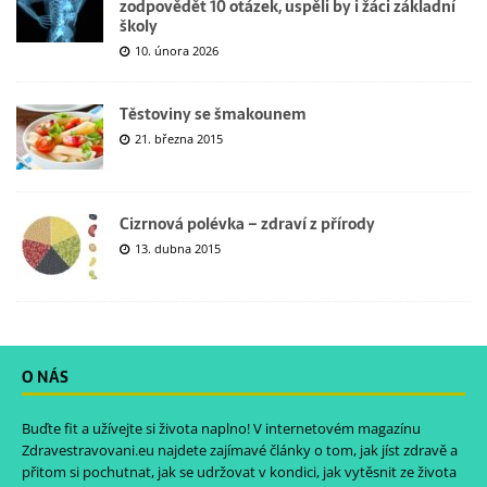
zodpovědět 10 otázek, uspěli by i žáci základní
školy
10. února 2026
Těstoviny se šmakounem
21. března 2015
Cizrnová polévka – zdraví z přírody
13. dubna 2015
O NÁS
Buďte fit a užívejte si života naplno! V internetovém magazínu
Zdravestravovani.eu
najdete zajímavé články o tom, jak jíst zdravě a
přitom si pochutnat, jak se udržovat v kondici, jak vytěsnit ze života