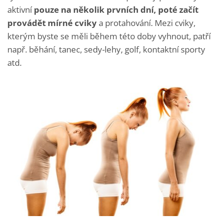
aktivní
pouze na několik prvních dní, poté začít
provádět mírné cviky
a protahování.
Mezi cviky,
kterým byste se měli během této doby vyhnout, patří
např.
běhání, t
anec, s
edy-lehy, g
olf,
kontaktní sporty
atd.