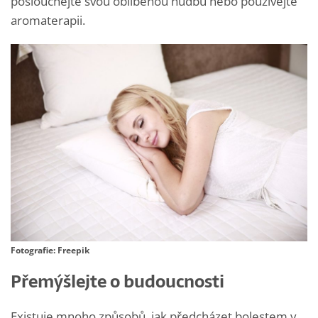
poslouchejte svou oblíbenou hudbu nebo používejte
aromaterapii.
Fotografie: Freepik
Přemýšlejte o budoucnosti
Existuje mnoho způsobů, jak předcházet bolestem v