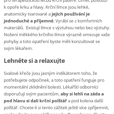
pro terapeutickou léčbu krční páteře. Límec poslouží
k opoře krku a hlavy. Krční límce jsou lehké,
anatomicky tvarované a
jejich používání je
jednoduché a příjemné
. Vyrábí se z komfortních
materiálů. Existují límce s výztuhou nebo bez výztuhy.
Nošení měkkého krčního límce výrazně omezuje vaše
pohyby a toto opatření byste měli konzultovat se
svým lékařem.
Lehněte si a relaxujte
Svalové křeče jsou jasným indikátorem toho, že
potřebujete odpočinek, a toto opatření funguje pro
momentální zklidnění bolesti. Lékařští odborníci
doporučují svým pacientům,
aby si lehli na záda a
pod hlavu si dali krční polštář
a pod kolena další
polštář. Chcete-li si tento zážitek ještě více zpříjemnit,