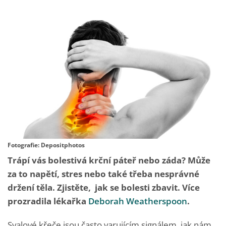
Fotografie: Depositphotos
Trápí vás bolestivá krční páteř nebo záda? Může
za to napětí, stres nebo také třeba nesprávné
držení těla. Zjistěte, jak se bolesti zbavit. Více
prozradila lékařka
Deborah Weatherspoon
.
Svalové křeče jsou často varujícím signálem, jak nám