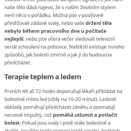
naše tělo dává najevo, že s naším životním stylem
není něco v pořádku. Možná jste v posilovně
přetěžovali zádové svaly, nebo vaše
držení těla
nebylo během pracovního dne u počítače
nejlepší
, nebo jste včera večer sledovali televizní
seriál schoulení na pohovce. Naštěstí existuje mnoho
způsobů, jak bolesti zmírnit a jak jí do budoucna
předcházet.
Terapie teplem a ledem
Prvních 48 až 72 hodin doporučují lékaři přikládat na
bolestivé místo led (vždy na 10-20 minut). Ledové
obklady pomáhají předcházet zánětu a zpomalují
nervové impulzy, což
pomáhá utlumit a potlačit
bolest
. Pokud jsou svaly i poté stále bolestivé a
ztuhlé, použijte teplo pomocí teplé sprchy, horkých