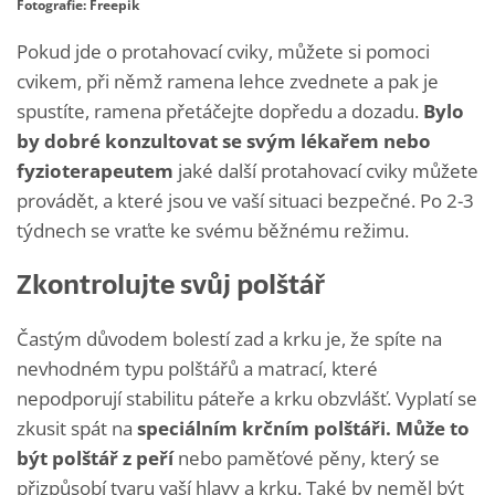
Fotografie: Freepik
Pokud jde o protahovací cviky, můžete si pomoci
cvikem, při němž ramena lehce zvednete a pak je
spustíte, ramena přetáčejte dopředu a dozadu.
Bylo
by dobré konzultovat se svým lékařem nebo
fyzioterapeutem
jaké další protahovací cviky můžete
provádět, a které jsou ve vaší situaci bezpečné.
Po 2-3
týdnech se vraťte ke svému běžnému režimu.
Zkontrolujte svůj polštář
Častým důvodem bolestí zad a krku je, že spíte na
nevhodném typu polštářů a matrací, které
nepodporují stabilitu páteře a krku obzvlášť. Vyplatí se
zkusit spát na
speciálním krčním polštáři. Může to
být polštář z peří
nebo paměťové pěny, který se
přizpůsobí tvaru vaší hlavy a krku. Také by neměl být