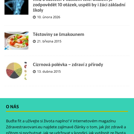
zodpovědět 10 otázek, uspěli by i žáci základní
školy
10. února 2026
Těstoviny se šmakounem
21. března 2015
Cizrnová polévka – zdraví z přírody
13. dubna 2015
O NÁS
Buďte fit a užívejte si života naplno! V internetovém magazínu
Zdravestravovani.eu
najdete zajímavé články o tom, jak jíst zdravě a
přitom si pochutnat, jak se udržovat v kondici, jak vytěsnit ze života