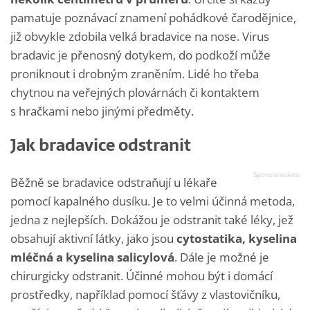
pamatuje poznávací znamení pohádkové čarodějnice,
již obvykle zdobila velká bradavice na nose. Virus
bradavic je přenosný dotykem, do podkoží může
proniknout i drobným zraněním. Lidé ho třeba
chytnou na veřejných plovárnách či kontaktem
s hračkami nebo jinými předměty.
Jak bradavice odstranit
Běžně se bradavice odstraňují u lékaře
pomocí kapalného dusíku. Je to velmi účinná metoda,
jedna z nejlepších. Dokážou je odstranit také léky, jež
obsahují aktivní látky, jako jsou
cytostatika, kyselina
mléčná a kyselina salicylová
. Dále je možné je
chirurgicky odstranit. Účinné mohou být i domácí
prostředky, například pomocí šťávy z vlastovičníku,