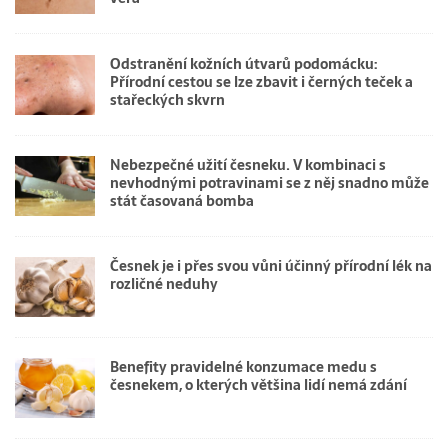
Odstranění kožních útvarů podomácku:
Přírodní cestou se lze zbavit i černých teček a
stařeckých skvrn
Nebezpečné užití česneku. V kombinaci s
nevhodnými potravinami se z něj snadno může
stát časovaná bomba
Česnek je i přes svou vůni účinný přírodní lék na
rozličné neduhy
Benefity pravidelné konzumace medu s
česnekem, o kterých většina lidí nemá zdání