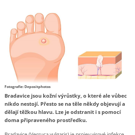
Fotografie: Depositphotos
Bradavice jsou kožní výrůstky, o které ale vůbec
nikdo nestojí. Přesto se na těle někdy objevují a
dělají těžkou hlavu. Lze je odstranit i s pomocí
doma připraveného prostředku.
Bradavice (Verruca vulgaris) je projev virové infekce,