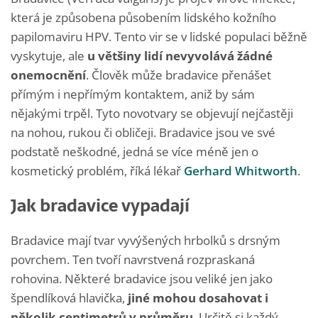
která je způsobena působením lidského kožního
papilomaviru HPV. Tento vir se v lidské populaci běžně
vyskytuje, ale
u většiny lidí nevyvolává žádné
onemocnění
. Člověk může bradavice přenášet
přímým i nepřímým kontaktem, aniž by sám
nějakými trpěl. Tyto novotvary se objevují nejčastěji
na nohou, rukou či obličeji. Bradavice jsou ve své
podstatě neškodné, jedná se více méně jen o
kosmetický problém, říká lékař
Gerhard Whitworth
.
Jak bradavice vypadají
Bradavice mají tvar vyvýšených hrbolků s drsným
povrchem. Ten tvoří navrstvená rozpraskaná
rohovina. Některé bradavice jsou veliké jen jako
špendlíková hlavička,
jiné mohou dosahovat i
několik centimetrů
v průměru
. Určitě si každý