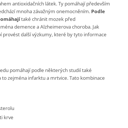
hem antioxidačních látek. Ty pomáhají především
 předchází mnoha závažným onemocněním.
Podle
 pomáhají
také chránit mozek před
ejména demence a Alzheimerova choroba. Jak
í provést další výzkumy, které by tyto informace
edu pomáhají podle některých studií také
a to zejména infarktu a mrtvice. Tato kombinace
sterolu
i krve