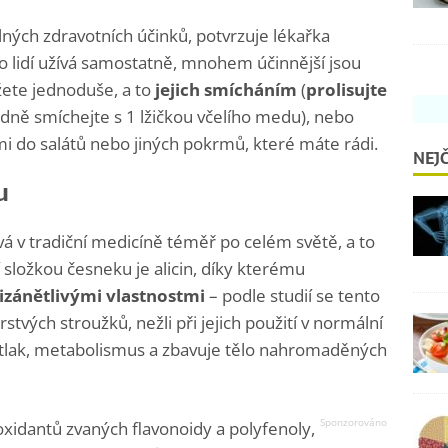
ných zdravotních účinků, potvrzuje lékařka
ho lidí užívá samostatně, mnohem účinnější jsou
žete jednoduše, a to
jejich smícháním
(
prolisujte
dně smíchejte s 1 lžičkou včelího medu), nebo
mi do salátů nebo jiných pokrmů, které máte rádi.
NEJČ
u
 v tradiční medicíně téměř po celém světě, a to
ní složkou česneku je alicin, díky kterému
izánětlivými vlastnostmi
– podle studií se tento
rstvých stroužků, nežli při jejich použití v normální
 tlak, metabolismus a zbavuje tělo nahromaděných
idantů zvaných flavonoidy a polyfenoly,