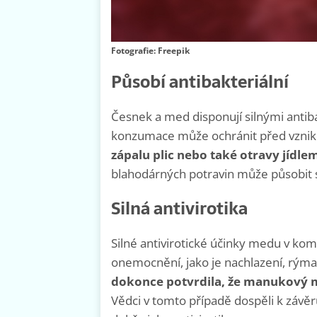
Fotografie: Freepik
Působí antibakteriální
Česnek a med disponují silnými antiba
konzumace může ochránit před vznik
zápalu plic nebo také otravy jídle
blahodárných potravin může působit si
Silná antivirotika
Silné antivirotické účinky medu v komb
onemocnění, jako je nachlazení, rýma
dokonce potvrdila, že manukový
Vědci v tomto případě dospěli k závěr