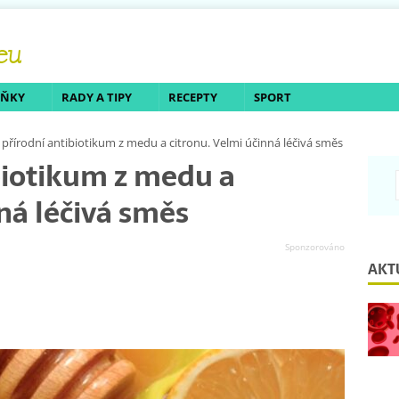
LŇKY
RADY A TIPY
RECEPTY
SPORT
é přírodní antibiotikum z medu a citronu. Velmi účinná léčivá směs
ibiotikum z medu a
ná léčivá směs
AKT