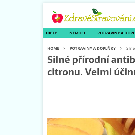
DIETY
NEMOCI
POTRAVINY A DOP
HOME
POTRAVINY A DOPLŇKY
Siln
Silné přírodní ant
citronu. Velmi účin