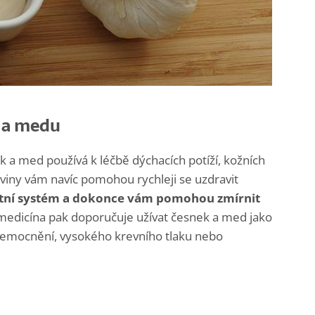
u a medu
k a med používá k léčbě dýchacích potíží, kožních
aviny vám navíc pomohou rychleji se uzdravit
nitní systém a dokonce vám pomohou zmírnit
 medicína pak doporučuje užívat česnek a med jako
nemocnění, vysokého krevního tlaku nebo