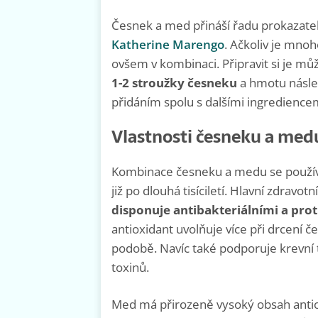
Česnek a med přináší řadu prokazatel
Katherine Marengo
. Ačkoliv je mno
ovšem v kombinaci. Připravit si je mů
1-2 stroužky česneku
a hmotu násle
přidáním spolu s dalšími ingredience
Vlastnosti česneku a med
Kombinace česneku a medu se používá
již po dlouhá tisíciletí. Hlavní zdravot
disponuje antibakteriálními a prot
antioxidant uvolňuje více při drcení če
podobě. Navíc také podporuje krevní
toxinů.
Med má přirozeně vysoký obsah antiox