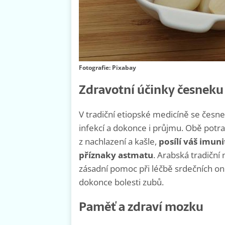
Fotografie: Pixabay
Zdravotní účinky česnek
V tradiční etiopské medicíně se česne
infekcí a dokonce i průjmu. Obě potr
z nachlazení a kašle,
posílí váš imu
příznaky astmatu
. Arabská tradiční
zásadní pomoc při léčbě srdečních o
dokonce bolesti zubů.
Paměť a zdraví mozku