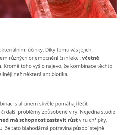
kteriálními účinky. Díky tomu vás jejich
em různých onemocnění či infekcí,
včetně
m
. Kromě toho vyšlo najevo, že kombinace těchto
lněji než některá antibiotika.
inaci s alicinem skvěle pomáhají léčit
 či další problémy způsobené viry. Nejedna studie
 med má
schopnost zastavit růst
viru chřipky.
u, že tato blahodárná potravina působí stejně