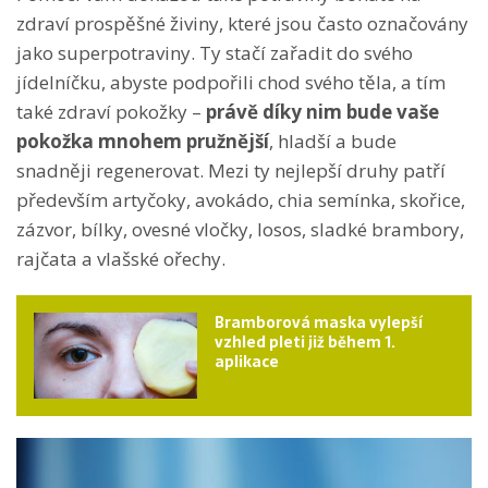
zdraví prospěšné živiny, které jsou často označovány
jako superpotraviny. Ty stačí zařadit do svého
jídelníčku, abyste podpořili chod svého těla, a tím
také zdraví pokožky –
právě díky nim bude vaše
pokožka mnohem pružnější
, hladší a bude
snadněji regenerovat. Mezi ty nejlepší druhy patří
především artyčoky, avokádo, chia semínka, skořice,
zázvor, bílky, ovesné vločky, losos, sladké brambory,
rajčata a vlašské ořechy.
Bramborová maska vylepší
vzhled pleti již během 1.
aplikace