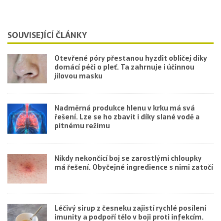
SOUVISEJÍCÍ ČLÁNKY
Otevřené póry přestanou hyzdit obličej díky
domácí péči o pleť. Ta zahrnuje i účinnou
jílovou masku
Nadměrná produkce hlenu v krku má svá
řešení. Lze se ho zbavit i díky slané vodě a
pitnému režimu
Nikdy nekončící boj se zarostlými chloupky
má řešení. Obyčejné ingredience s nimi zatočí
Léčivý sirup z česneku zajistí rychlé posílení
imunity a podpoří tělo v boji proti infekcím.