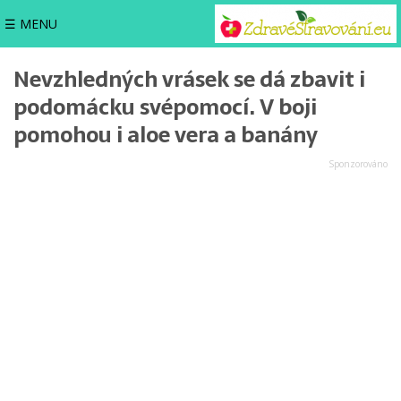
☰ MENU
Nevzhledných vrásek se dá zbavit i
podomácku svépomocí. V boji
pomohou i aloe vera a banány