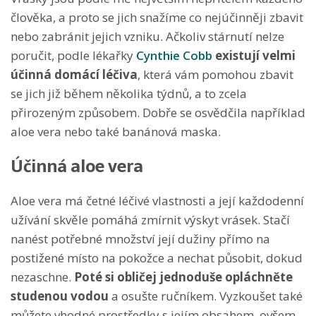
člověka, a proto se jich snažíme co nejúčinněji zbavit
nebo zabránit jejich vzniku. Ačkoliv stárnutí nelze
poručit, podle lékařky
Cynthie Cobb
existují velmi
účinná domácí léčiva
, která vám pomohou zbavit
se jich již během několika týdnů, a to zcela
přirozeným způsobem. Dobře se osvědčila například
aloe vera nebo také banánová maska.
Účinná aloe vera
Aloe vera má četné léčivé vlastnosti a její každodenní
užívání skvěle pomáhá zmírnit výskyt vrásek. Stačí
nanést potřebné množství její dužiny přímo na
postižené místo na pokožce a nechat působit, dokud
nezaschne.
Poté si obličej jednoduše opláchněte
studenou vodou
a osušte ručníkem. Vyzkoušet také
můžete vhodné prostředky s jejím obsahem, ovšem