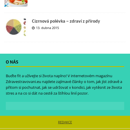
Cizrnová polévka – zdraví z přírody
13. dubna 2015
O NÁS
Buďte fit a užívejte si života naplno! V internetovém magazínu
Zdravestravovani.eu
najdete zajímavé články o tom, jak jíst zdravě a
přitom si pochutnat, jak se udržovat v kondici, jak vytěsnit ze života
stres a na co si dát na cestě za štíhlou linií pozor.
REDAKCE