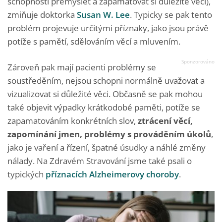
schopnosti přemýšlet a zapamatovat si důležité věci),
zmiňuje doktorka
Susan W. Lee
. Typicky se pak tento
problém projevuje určitými příznaky, jako jsou právě
potíže s pamětí, sdělováním věcí a mluvením.
Zároveň pak mají pacienti problémy se
soustředěním, nejsou schopni normálně uvažovat a
vizualizovat si důležité věci. Občasně se pak mohou
také objevit výpadky krátkodobé paměti, potíže se
zapamatováním konkrétních slov,
ztrácení věcí,
zapomínání jmen, problémy s prováděním úkolů
,
jako je vaření a řízení, špatné úsudky a náhlé změny
nálady. Na Zdravém Stravování jsme také psali o
typických
příznacích Alzheimerovy choroby
.