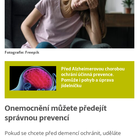
Fotografie: Freepik
Před Alzheimerovou chorobou
ochrání účinná prevence.
Pomůže i pohyb a úprava
jídelníčku
Onemocnění můžete předejít
správnou prevencí
Pokud se chcete před demencí ochránit, uděláte