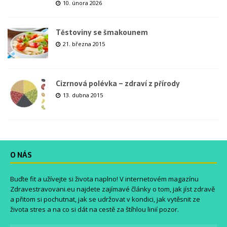
10. února 2026
Těstoviny se šmakounem
21. března 2015
Cizrnová polévka – zdraví z přírody
13. dubna 2015
O NÁS
Buďte fit a užívejte si života naplno! V internetovém magazínu
Zdravestravovani.eu
najdete zajímavé články o tom, jak jíst zdravě
a přitom si pochutnat, jak se udržovat v kondici, jak vytěsnit ze
života stres a na co si dát na cestě za štíhlou linií pozor.