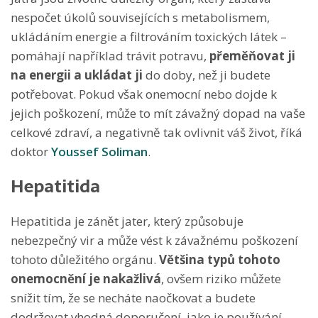
nespočet úkolů souvisejících s metabolismem,
ukládáním energie a filtrováním toxických látek –
pomáhají například trávit potravu,
přeměňovat ji
na energii a ukládat ji
do doby, než ji budete
potřebovat. Pokud však onemocní nebo dojde k
jejich poškození, může to mít závažný dopad na vaše
celkové zdraví, a negativně tak ovlivnit váš život, říká
doktor
Youssef Soliman
.
Hepatitida
Hepatitida je zánět jater, který způsobuje
nebezpečný vir a může vést k závažnému poškození
tohoto důležitého orgánu.
Většina typů tohoto
onemocnění je nakažlivá
, ovšem riziko můžete
snížit tím, že se necháte naočkovat a budete
dodržovat vhodná doporučení, jako je používání