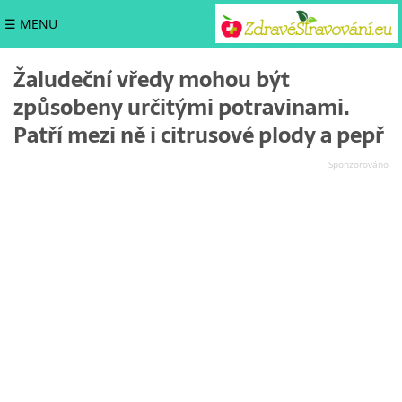
☰ MENU
Žaludeční vředy mohou být
způsobeny určitými potravinami.
Patří mezi ně i citrusové plody a pepř