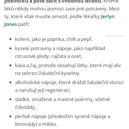
jídelníčku a poté začít s vhodnou léčbou
. Kromě
léků někdy mohou pomoci zase jiné potraviny. Mezi
ty, které však musíte omezit, podle lékařky
Jerlyn
Jones
patří:
koření, jako je paprika, chilli a pepř,
kyselé potraviny a nápoje, jako například
citrusové plody, rajčata a ocet,
káva a čaj, protože obsahují látky, které mají vliv
na sekreci žaludeční kyseliny,
alkoholické nápoje, které dráždí žaludeční sliznici
a narušují její regeneraci,
sladké, smažené a mastné pokrmy, včetně
čokolády,
perlivé nápoje (především sycené nápoje a
limonády) a mléko.