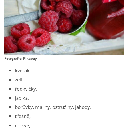
Fotografie: Pixabay
květák,
zelí,
ředkvičky,
jablka,
borůvky, maliny, ostružiny, jahody,
třešně,
mrkve,