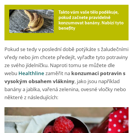
Takto vám vaše tělo poděkuje,
pokud začnete pravidelně
konzumovat banány. Nabízí tyto
benefity
Pokud se tedy v poslední době potýkáte s žaludečními
vředy nebo jim chcete předejít, vyřaďte tyto potraviny
ze svého jídelníčku. Naproti tomu se můžete dle
webu
Healthline
zaměřit na
konzumaci potravin s
vysokým obsahem vlákniny
, jako jsou například
banány a jablka, vařená zelenina, ovesné vločky nebo
některé z následujících: