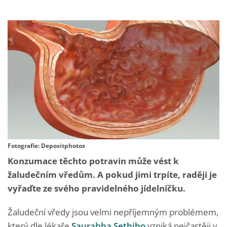
Fotografie: Depositphotos
Konzumace těchto potravin může vést k
žaludečním vředům. A pokud jimi trpíte, raději je
vyřaďte ze svého pravidelného jídelníčku.
Žaludeční vředy jsou velmi nepříjemným problémem,
který dle lékaře
Saurabha Sethiho
vzniká nejčastěji v