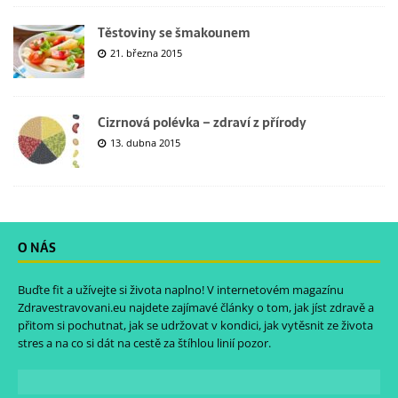
Těstoviny se šmakounem
21. března 2015
Cizrnová polévka – zdraví z přírody
13. dubna 2015
O NÁS
Buďte fit a užívejte si života naplno! V internetovém magazínu
Zdravestravovani.eu
najdete zajímavé články o tom, jak jíst zdravě a
přitom si pochutnat, jak se udržovat v kondici, jak vytěsnit ze života
stres a na co si dát na cestě za štíhlou linií pozor.