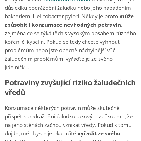
důsledku podráždění žaludku nebo jeho napadením
bakteriemi Helicobacter pylori. Někdy je proto
může
způsobit i konzumace nevhodných potravin
,
zejména co se týká těch s vysokým obsahem různého
koření či kyselin. Pokud se tedy chcete vyhnout
problémům nebo jste obecně náchylnější vůči
žaludečním problémům, vyřaďte je ze svého
jídelníčku.
Potraviny zvyšující riziko žaludečních
vředů
Konzumace některých potravin může skutečně
přispět k podráždění žaludku takovým způsobem, že
na jeho stěnách začnou vznikat vředy. Pokud k tomu
dojde, měli byste je okamžitě
vyřadit ze svého