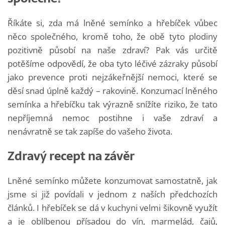
Říkáte si, zda má lněné semínko a hřebíček vůbec
něco společného, kromě toho, že obě tyto plodiny
pozitivně působí na naše zdraví? Pak vás určitě
potěšíme odpovědí, že oba tyto léčivé zázraky působí
jako prevence proti nejzákeřnější nemoci, které se
děsí snad úplně každý – rakovině. Konzumací lněného
semínka a hřebíčku tak výrazně snížíte riziko, že tato
nepříjemná nemoc postihne i vaše zdraví a
nenávratně se tak zapíše do vašeho života.
Zdravý recept na závěr
Lněné semínko můžete konzumovat samostatně, jak
jsme si již povídali v jednom z naších předchozích
článků. I hřebíček se dá v kuchyni velmi šikovně využít
a je oblíbenou přísadou do vín, marmelád, čajů,