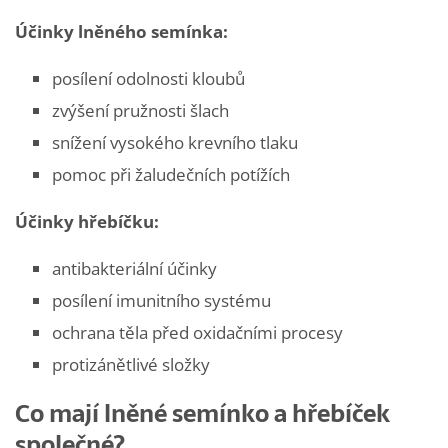
Účinky lněného semínka:
posílení odolnosti kloubů
zvýšení pružnosti šlach
snížení vysokého krevního tlaku
pomoc při žaludečních potížích
Účinky hřebíčku:
antibakteriální účinky
posílení imunitního systému
ochrana těla před oxidačními procesy
protizánětlivé složky
Co mají lněné semínko a hřebíček
společné?