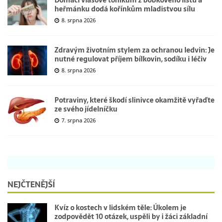
Domácí vlasové tonikum z bobkového listu a
heřmánku dodá kořínkům mladistvou sílu
8. srpna 2026
Zdravým životním stylem za ochranou ledvin: Je
nutné regulovat příjem bílkovin, sodíku i léčiv
8. srpna 2026
Potraviny, které škodí slinivce okamžitě vyřaďte
ze svého jídelníčku
7. srpna 2026
NEJČTENĚJŠÍ
Kvíz o kostech v lidském těle: Úkolem je
zodpovědět 10 otázek, uspěli by i žáci základní