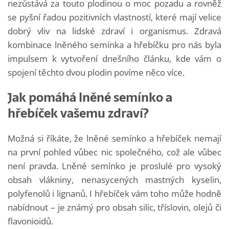
nezůstává za touto plodinou o moc pozadu a rovněž
se pyšní řadou pozitivních vlastností, které mají velice
dobrý vliv na lidské zdraví i organismus. Zdravá
kombinace lněného semínka a hřebíčku pro nás byla
impulsem k vytvoření dnešního článku, kde vám o
spojení těchto dvou plodin povíme něco více.
Jak pomáhá lněné semínko a
hřebíček vašemu zdraví?
Možná si říkáte, že lněné semínko a hřebíček nemají
na první pohled vůbec nic společného, což ale vůbec
není pravda. Lněné semínko je proslulé pro vysoký
obsah vlákniny, nenasycených mastných kyselin,
polyfenolů i lignanů. I hřebíček vám toho může hodně
nabídnout – je známý pro obsah silic, tříslovin, olejů či
flavonioidů.