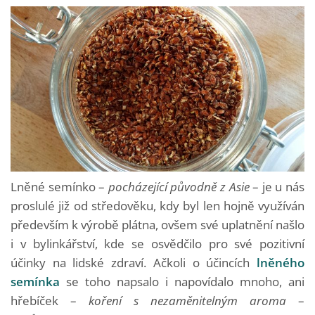
Lněné semínko –
pocházející původně z Asie
– je u nás
proslulé již od středověku, kdy byl len hojně využíván
především k výrobě plátna, ovšem své uplatnění našlo
i v bylinkářství, kde se osvědčilo pro své pozitivní
účinky na lidské zdraví. Ačkoli o účincích
lněného
semínka
se toho napsalo i napovídalo mnoho, ani
hřebíček –
koření s nezaměnitelným aroma
–