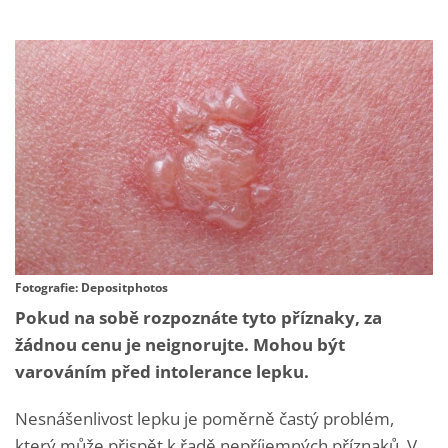
Fotografie: Depositphotos
Pokud na sobě rozpoznáte tyto příznaky, za
žádnou cenu je neignorujte. Mohou být
varováním před intolerance lepku.
Nesnášenlivost lepku je poměrně častý problém,
který může přispět k řadě nepříjemných příznaků. V