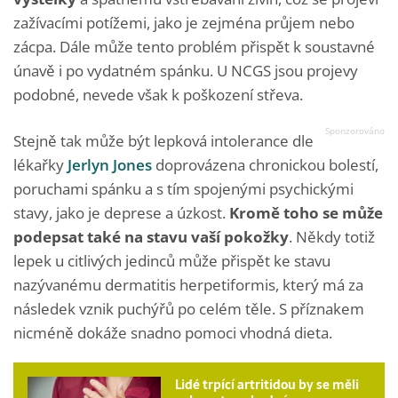
zažívacími potížemi, jako je zejména průjem nebo
zácpa. Dále může tento problém přispět k soustavné
únavě i po vydatném spánku. U NCGS jsou projevy
podobné, nevede však k poškození střeva.
Stejně tak může být lepková intolerance dle
lékařky
Jerlyn Jones
doprovázena chronickou bolestí,
poruchami spánku a s tím spojenými psychickými
stavy, jako je deprese a úzkost.
Kromě toho se může
podepsat také na stavu vaší pokožky
. Někdy totiž
lepek u citlivých jedinců může přispět ke stavu
nazývanému dermatitis herpetiformis, který má za
následek vznik puchýřů po celém těle. S příznakem
nicméně dokáže snadno pomoci vhodná dieta.
Lidé trpící artritidou by se měli