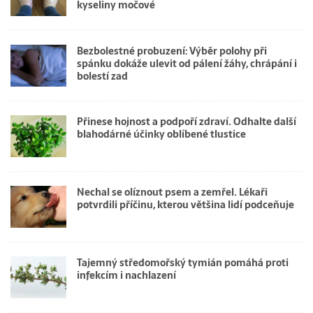
kyseliny močové
Bezbolestné probuzení: Výběr polohy při
spánku dokáže ulevit od pálení žáhy, chrápání i
bolestí zad
Přinese hojnost a podpoří zdraví. Odhalte další
blahodárné účinky oblíbené tlustice
Nechal se olíznout psem a zemřel. Lékaři
potvrdili příčinu, kterou většina lidí podceňuje
Tajemný středomořský tymián pomáhá proti
infekcím i nachlazení