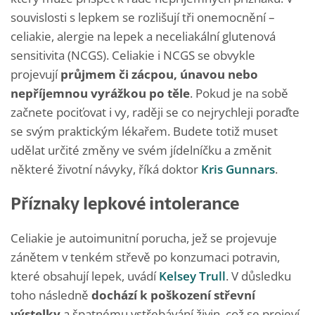
souvislosti s lepkem se rozlišují tři onemocnění –
celiakie, alergie na lepek a neceliakální glutenová
sensitivita (NCGS). Celiakie i NCGS se obvykle
projevují
průjmem či zácpou, únavou nebo
nepříjemnou vyrážkou po těle
. Pokud je na sobě
začnete pociťovat i vy, raději se co nejrychleji poraďte
se svým praktickým lékařem. Budete totiž muset
udělat určité změny ve svém jídelníčku a změnit
některé životní návyky, říká doktor
Kris Gunnars
.
Příznaky lepkové intolerance
Celiakie je autoimunitní porucha, jež se projevuje
zánětem v tenkém střevě po konzumaci potravin,
které obsahují lepek, uvádí
Kelsey Trull
. V důsledku
toho následně
dochází k poškození střevní
výstelky
a špatnému vstřebávání živin, což se projeví