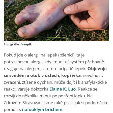
Fotografie: Freepik
Pokud jde o alergii na lepek (pšenici), ta je
potravinovou alergií, kdy imunitní systém přehnaně
reaguje na alergen, v tomto případě lepek.
Objevuje
se svědění a otok v ústech, kopřivka
, nevolnost,
zvracení, ztížené dýchání, může dojít i k anafylaktické
reakci, varuje doktorka
Elaine K. Luo
. Reakce se
rozvíjí do několika minut po pozření lepku. Na
Zdravém Stravování jsme také psali, jak si podomácku
poradit s
nafouklým břichem
.