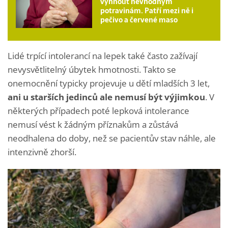
vyhnout nevhodným
potravinám. Patří mezi ně i
pečivo a červené maso
Lidé trpící intolerancí na lepek také často zažívají
nevysvětlitelný úbytek hmotnosti. Takto se
onemocnění typicky projevuje u dětí mladších 3 let,
ani u starších jedinců ale nemusí být výjimkou
. V
některých případech poté lepková intolerance
nemusí vést k žádným příznakům a zůstává
neodhalena do doby, než se pacientův stav náhle, ale
intenzivně zhorší.