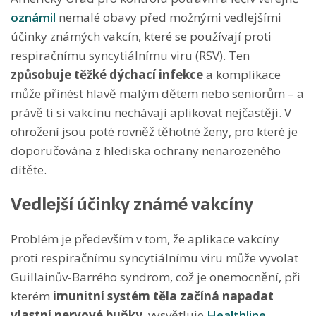
oznámil
nemalé obavy před možnými vedlejšími
účinky známých vakcín, které se používají proti
respiračnímu syncytiálnímu viru (RSV). Ten
způsobuje těžké dýchací infekce
a komplikace
může přinést hlavě malým dětem nebo seniorům – a
právě ti si vakcínu nechávají aplikovat nejčastěji. V
ohrožení jsou poté rovněž těhotné ženy, pro které je
doporučována z hlediska ochrany nenarozeného
dítěte.
Vedlejší účinky známé vakcíny
Problém je především v tom, že aplikace vakcíny
proti respiračnímu syncytiálnímu viru může vyvolat
Guillainův-Barrého syndrom, což je onemocnění, při
kterém
imunitní systém těla začíná napadat
vlastní nervové buňky
, vysvětluje
Healthline
.