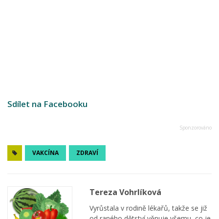
Sdílet na Facebooku
VAKCÍNA
ZDRAVÍ
Tereza Vohrlíková
Vyrůstala v rodině lékařů, takže se již
od raného dětství věnuje všemu, co je