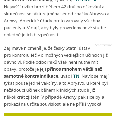
Nejvyšší riziko hrozí během 42 dnů po očkování a
skutečnost se týká zejména sér od značky Abrysvo a
Arexvy. Americké úřady proto varovaly všechny
pacienty a žádají, aby byly provedeny nové studie
ohledně jejich bezpečnosti.
Zajímavé nicméně je, že český Státní ústav
pro kontrolu léčiv o možných vedlejších účincích již
dávno ví. Podle odborníků však není nutné mít
obavy, protože je její
přínos mnohem větší než
samotné kontraindikace
, uvádí
TN
. Navíc se mají
týkat pouze jedné vakcíny, a to Abrysvo, u které byl
nežádoucí účinek během klinických studií již
několikrát zjištěn. V případě Arexvy pak sice byla
prokázána určitá souvislost, ale ne příliš vysoká.