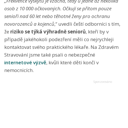
„Frekvence výskytu je vzácná, tedy u jedné až několika
osob z 10 000 očkovaných. Očkují se přitom pouze
senioři nad 60 let nebo těhotné ženy pro ochranu
novorozenců a kojenců
,“ uvedli čeští odborníci s tím,
že
riziko se týká výhradně seniorů
, kteří by v
případě jakéhokoli podezření měli co nejrychleji
kontaktovat svého praktického lékaře. Na Zdravém
Stravování jsme také psali o nebezpečné
internetové výzvě
, kvůli které děti končí v
nemocnicích.