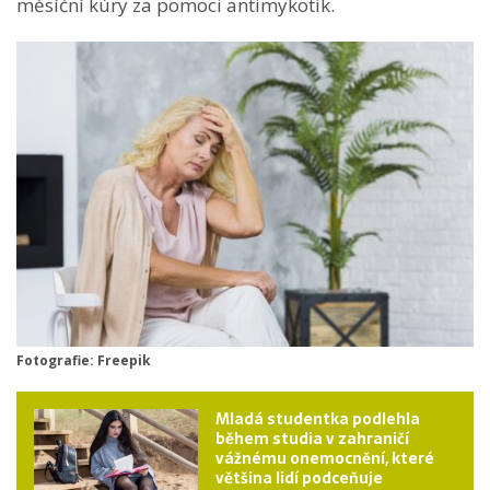
měsíční kúry za pomoci antimykotik.
Fotografie: Freepik
Mladá studentka podlehla
během studia v zahraničí
vážnému onemocnění, které
většina lidí podceňuje