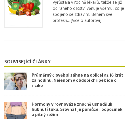
Vyrůstala v rodině lékařů, takže se již
od raného dětství věnuje všemu, co je
spojeno se zdravím. Během své
profesn...
[Více o autorovi]
SOUVISEJÍCÍ ČLÁNKY
Průměrný člověk si sáhne na obličej až 16 krát
za hodinu. Nejenom v období chřipek jde o
riziko
Hormony v rovnováze značně usnadňují
hubnutí tuku. Srovnat je pomůže i odpočinek
a pitný režim