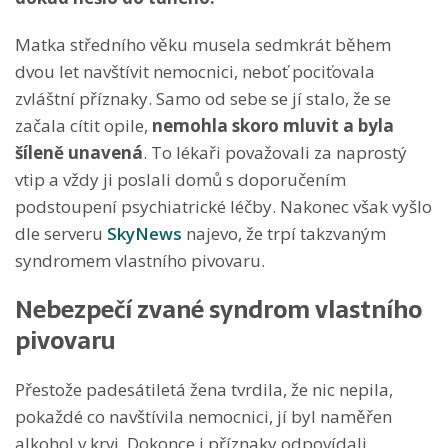
Matka středního věku musela sedmkrát během
dvou let navštívit nemocnici, neboť pociťovala
zvláštní příznaky. Samo od sebe se jí stalo, že se
začala cítit opile,
nemohla skoro mluvit a byla
šíleně unavená
. To lékaři považovali za naprostý
vtip a vždy ji poslali domů s doporučením
podstoupení psychiatrické léčby. Nakonec však vyšlo
dle serveru
SkyNews
najevo, že trpí takzvaným
syndromem vlastního pivovaru.
Nebezpečí zvané syndrom vlastního
pivovaru
Přestože padesátiletá žena tvrdila, že nic nepila,
pokaždé co navštívila nemocnici, jí byl naměřen
alkohol v krvi. Dokonce i příznaky odpovídali,