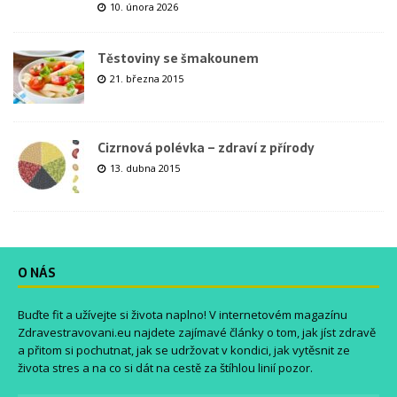
10. února 2026
Těstoviny se šmakounem
21. března 2015
Cizrnová polévka – zdraví z přírody
13. dubna 2015
O NÁS
Buďte fit a užívejte si života naplno! V internetovém magazínu
Zdravestravovani.eu
najdete zajímavé články o tom, jak jíst zdravě
a přitom si pochutnat, jak se udržovat v kondici, jak vytěsnit ze
života stres a na co si dát na cestě za štíhlou linií pozor.