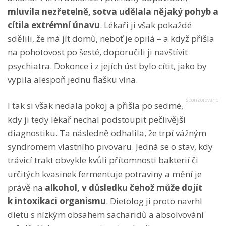
mluvila nezřetelně, sotva udělala nějaký pohyb a
cítila extrémní únavu
. Lékaři ji však pokaždé
sdělili, že má jít domů, neboť je opilá – a když přišla
na pohotovost po šesté, doporučili ji navštívit
psychiatra. Dokonce i z jejích úst bylo cítit, jako by
vypila alespoň jednu flašku vína.
I tak si však nedala pokoj a přišla po sedmé,
kdy ji tedy lékař nechal podstoupit pečlivější
diagnostiku. Ta následně odhalila, že trpí vážným
syndromem vlastního pivovaru. Jedná se o stav, kdy
trávicí trakt obvykle kvůli přítomnosti bakterií či
určitých kvasinek fermentuje potraviny a mění je
právě na
alkohol, v důsledku čehož může dojít
k intoxikaci organismu
. Dietolog ji proto navrhl
dietu s nízkým obsahem sacharidů a absolvování