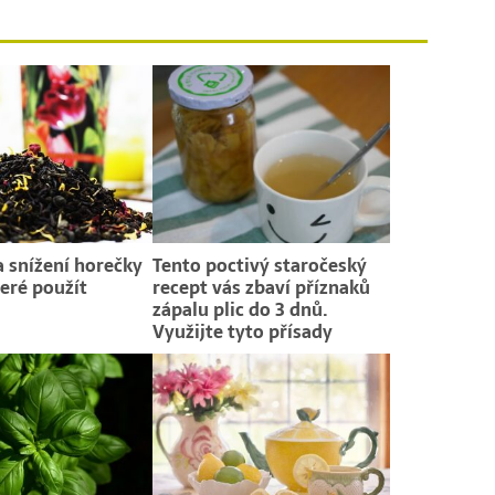
a snížení horečky
Tento poctivý staročeský
teré použít
recept vás zbaví příznaků
zápalu plic do 3 dnů.
Využijte tyto přísady