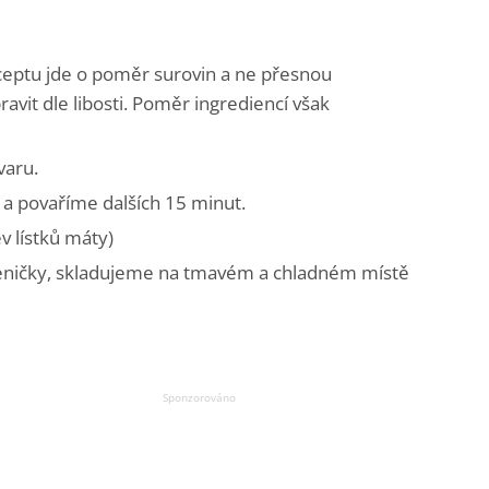
eptu jde o poměr surovin a ne přesnou
vit dle libosti. Poměr ingrediencí však
varu.
a povaříme dalších 15 minut.
 lístků máty)
leničky, skladujeme na tmavém a chladném místě