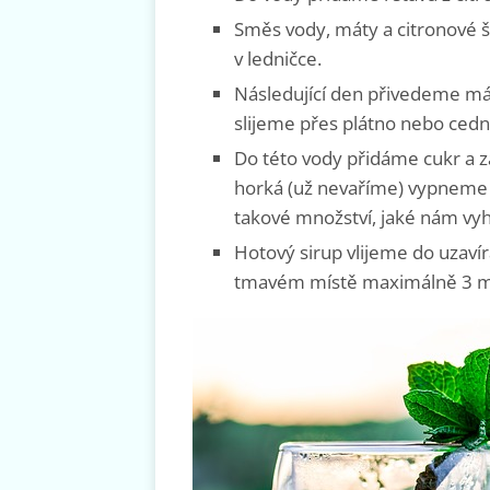
Směs vody, máty a citronové 
v ledničce.
Následující den přivedeme má
slijeme přes plátno nebo cedn
Do této vody přidáme cukr a z
horká (už nevaříme) vypneme a
takové množství, jaké nám vyho
Hotový sirup vlijeme do uzaví
tmavém místě maximálně 3 m