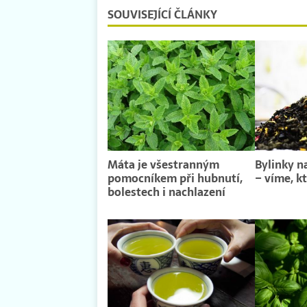
SOUVISEJÍCÍ ČLÁNKY
Máta je všestranným
Bylinky n
pomocníkem při hubnutí,
– víme, k
bolestech i nachlazení