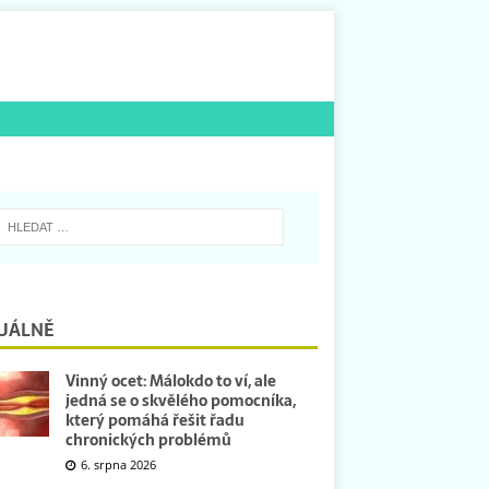
UÁLNĚ
Vinný ocet: Málokdo to ví, ale
jedná se o skvělého pomocníka,
který pomáhá řešit řadu
chronických problémů
6. srpna 2026