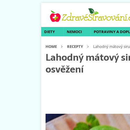
DIETY
NEMOCI
POTRAVINY A DOP
HOME
RECEPTY
Lahodný mátový sirup 
Lahodný mátový siru
osvěžení