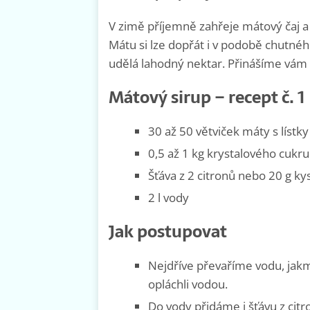
V zimě příjemně zahřeje mátový čaj a
Mátu si lze dopřát i v podobě chutnéh
udělá lahodný nektar. Přinášíme vám d
Mátový sirup – recept č. 1
30 až 50 větviček máty s lístky
0,5 až 1 kg krystalového cukru
Šťáva z 2 citronů nebo 20 g ky
2 l vody
Jak postupovat
Nejdříve převaříme vodu, jakm
opláchli vodou.
Do vody přidáme i šťávu z citr