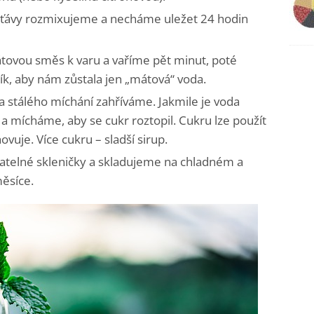
šťávy rozmixujeme a necháme uležet 24 hodin
tovou směs k varu a vaříme pět minut, poté
ík, aby nám zůstala jen „mátová“ voda.
a stálého míchání zahříváme. Jakmile je voda
 mícháme, aby se cukr roztopil. Cukru lze použít
vuje. Více cukru – sladší sirup.
ratelné skleničky a skladujeme na chladném a
ěsíce.