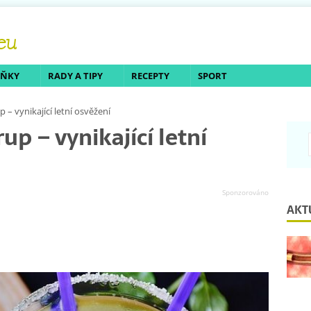
LŇKY
RADY A TIPY
RECEPTY
SPORT
– vynikající letní osvěžení
p – vynikající letní
AKT