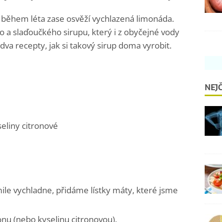
 během léta zase osvěží vychlazená limonáda.
o a slaďoučkého sirupu, který i z obyčejné vody
va recepty, jak si takový sirup doma vyrobit.
NEJČ
seliny citronové
ile vychladne, přidáme lístky máty, které jsme
onu (nebo kyselinu citronovou).