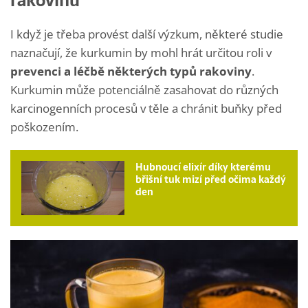
rakovinu
I když je třeba provést další výzkum, některé studie
naznačují, že kurkumin by mohl hrát určitou roli v
prevenci a léčbě některých typů rakoviny
.
Kurkumin může potenciálně zasahovat do různých
karcinogenních procesů v těle a chránit buňky před
poškozením.
Hubnoucí elixír díky kterému
břišní tuk mizí před očima každý
den