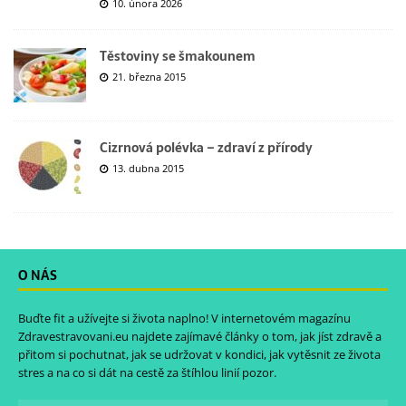
10. února 2026
Těstoviny se šmakounem
21. března 2015
Cizrnová polévka – zdraví z přírody
13. dubna 2015
O NÁS
Buďte fit a užívejte si života naplno! V internetovém magazínu
Zdravestravovani.eu
najdete zajímavé články o tom, jak jíst zdravě a
přitom si pochutnat, jak se udržovat v kondici, jak vytěsnit ze života
stres a na co si dát na cestě za štíhlou linií pozor.