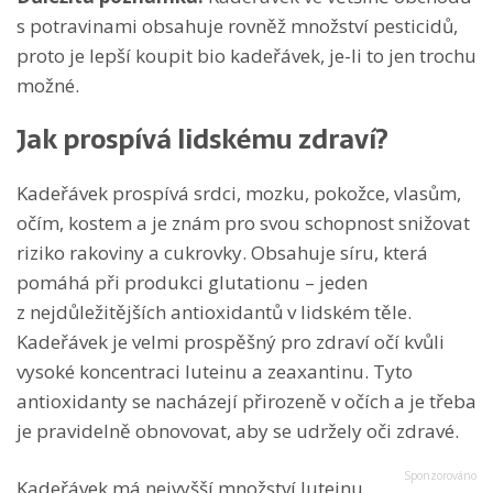
s potravinami obsahuje rovněž množství pesticidů,
proto je lepší koupit bio kadeřávek, je-li to jen trochu
možné.
Jak prospívá lidskému zdraví?
Kadeřávek prospívá srdci, mozku, pokožce, vlasům,
očím, kostem a je znám pro svou schopnost snižovat
riziko rakoviny a cukrovky. Obsahuje síru, která
pomáhá při produkci glutationu – jeden
z nejdůležitějších antioxidantů v lidském těle.
Kadeřávek je velmi prospěšný pro zdraví očí kvůli
vysoké koncentraci luteinu a zeaxantinu. Tyto
antioxidanty se nacházejí přirozeně v očích a je třeba
je pravidelně obnovovat, aby se udržely oči zdravé.
Kadeřávek má nejvyšší množství luteinu