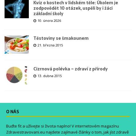
Kvíz o kostech v lidském těle: Úkolem je
zodpovědět 10 otázek, uspěli by i žáci
základní školy
10. února 2026
Těstoviny se šmakounem
21. března 2015
Cizrnová polévka – zdraví z přírody
13. dubna 2015
O NÁS
Buďte fit a užívejte si života naplno! V internetovém magazínu
Zdravestravovani.eu
najdete zajímavé články o tom, jak jíst zdravě