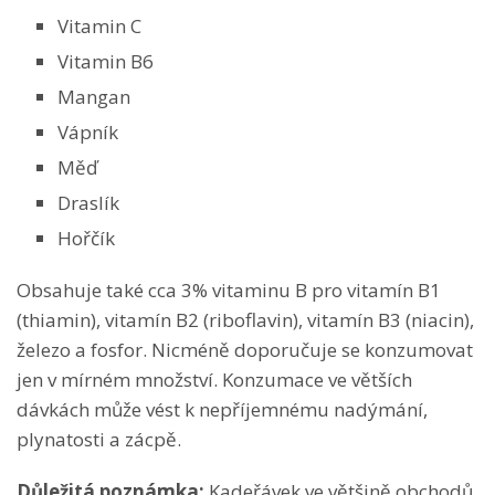
Vitamin C
Vitamin B6
Mangan
Vápník
Měď
Draslík
Hořčík
Obsahuje také cca 3% vitaminu B pro vitamín B1
(thiamin), vitamín B2 (riboflavin), vitamín B3 (niacin),
železo a fosfor. Nicméně doporučuje se konzumovat
jen v mírném množství. Konzumace ve větších
dávkách může vést k nepříjemnému nadýmání,
plynatosti a zácpě.
Důležitá poznámka:
Kadeřávek ve většině obchodů