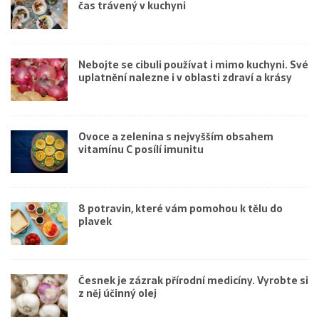
čas trávený v kuchyni
Nebojte se cibuli používat i mimo kuchyni. Své
uplatnění nalezne i v oblasti zdraví a krásy
Ovoce a zelenina s nejvyšším obsahem
vitamínu C posílí imunitu
8 potravin, které vám pomohou k tělu do
plavek
Česnek je zázrak přírodní medicíny. Vyrobte si
z něj účinný olej