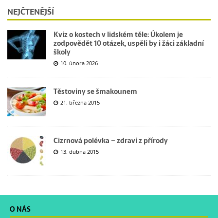
NEJČTENĚJŠÍ
Kvíz o kostech v lidském těle: Úkolem je
zodpovědět 10 otázek, uspěli by i žáci základní
školy
10. února 2026
Těstoviny se šmakounem
21. března 2015
Cizrnová polévka – zdraví z přírody
13. dubna 2015
O NÁS