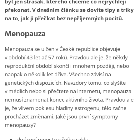
být jen strašák, kterého chceme co nejrychleji
překonat. V dnešním článku se dovíte tipy a triky
na to, jak ji přečkat bez nepříjemných pocitů.
Menopauza
Menopauza se u žen v České republice objevuje
v období 43 let až 57 roků. Pravdou ale je, že někdy
reprodukční období skončí i mnohem později, nebo
naopak o několik let dříve. Všechno závisí na
genetických dispozicích. Navzdory tomu, co slyšíte
v médiích nebo si přečtete na internetu, menopauza
nemusí znamenat konec aktivního života. Pravdou ale
je, že vlivem poklesu hladiny estrogenu, tělo začne
procházet změnami. Jaké jsou první symptomy
menopauzy?
zkrácení menstruačního cyklu