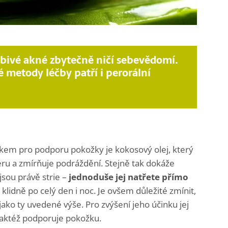
bivé akné zbytečně ničí sebevědomí.
 metody léčby patří i perorální
em pro podporu pokožky je kokosový olej, který
ru a zmírňuje podráždění. Stejně tak dokáže
jsou právě strie –
jednoduše jej natřete
přímo
klidně po celý den i noc. Je ovšem důležité zmínit,
ako ty uvedené výše. Pro zvýšení jeho účinku jej
taktéž podporuje pokožku.