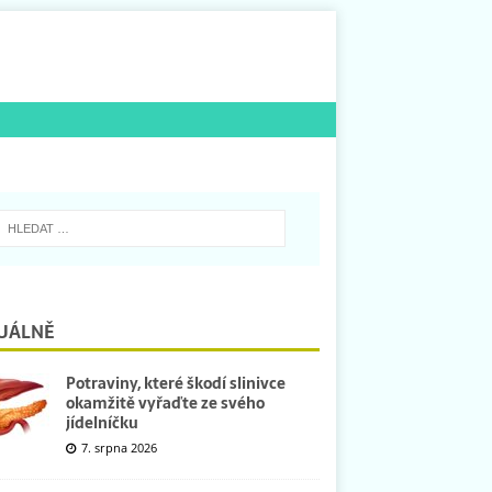
UÁLNĚ
Potraviny, které škodí slinivce
okamžitě vyřaďte ze svého
jídelníčku
7. srpna 2026