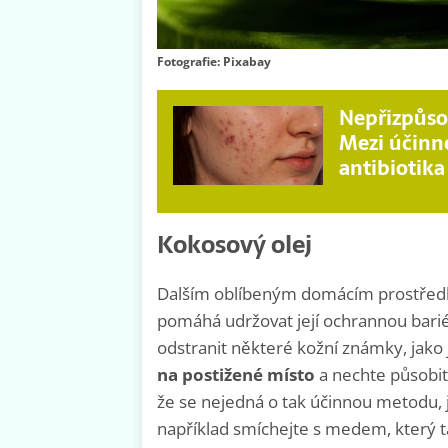
Fotografie: Pixabay
Nepřizpůso
Mezi účinné
antibiotika
Kokosový olej
Dalším oblíbeným domácím prostředk
pomáhá udržovat její ochrannou barié
odstranit některé kožní známky, jako 
na postižené místo
a nechte působit 
že se nejedná o tak účinnou metodu, j
například smíchejte s medem, který 