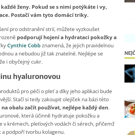
každé ženy. Pokud se s nimi potýkáte i vy,
ce. Postačí vám tyto domácí triky.
ení pro odstranění strií, můžete vyzkoušet
irozeně
podporují
hojení a hydrataci pokožky a
ařky
Cynthie Cobb
znamená, že jejich pravidelnou
NEJČ
ednou a nebudou již tak znatelné. Nejlépe se
e i obyčejný cukr.
elinu hyaluronovou
roduktů pro péči o pleť a díky jeho aplikaci bude
jší. Stačí si tedy zakoupit olejíček na bázi této
na obalu začít používat, nejlépe každý den
.
uronové, která účinně hydratuje pokožku a
ete v krémech, pleťových vodách či sérech, přičemž
ost a podpoří tvorbu kolagenu.