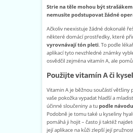
Strie na těle mohou být strašákem 
nemusíte podstupovat žádné opera
Ačkoliv neexistuje žádné dokonalé řeš
některé domácí prostředky, které př
vyrovnávají tón pleti
. To podle lék
aplikací tyto nevzhledné známky vybl
osvědčil zejména vitamín A, ale pomůž
Použijte vitamín A či kys
Vitamin A je běžnou součástí většiny p
vaše pokožka vypadat hladší a mladistvě
účinné sloučeniny a tu
podle návodu 
Podobně je tomu také u kyseliny hyal
pomáhá ji hojit – často ji taktéž najd
její aplikace na kůži zlepší její pružn