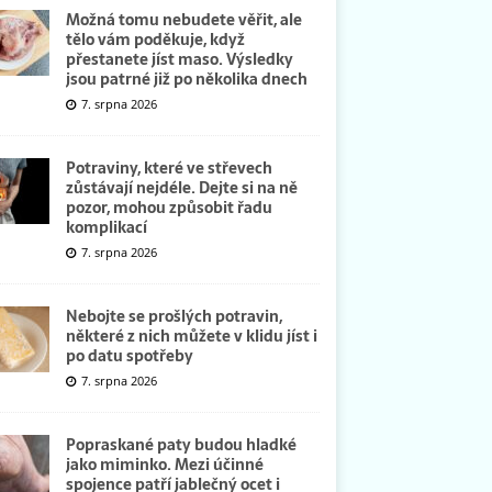
Možná tomu nebudete věřit, ale
tělo vám poděkuje, když
přestanete jíst maso. Výsledky
jsou patrné již po několika dnech
7. srpna 2026
Potraviny, které ve střevech
zůstávají nejdéle. Dejte si na ně
pozor, mohou způsobit řadu
komplikací
7. srpna 2026
Nebojte se prošlých potravin,
některé z nich můžete v klidu jíst i
po datu spotřeby
7. srpna 2026
Popraskané paty budou hladké
jako miminko. Mezi účinné
spojence patří jablečný ocet i