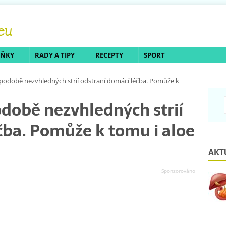
LŇKY
RADY A TIPY
RECEPTY
SPORT
 podobě nezvhledných strií odstraní domácí léčba. Pomůže k
odobě nezvhledných strií
čba. Pomůže k tomu i aloe
AKT