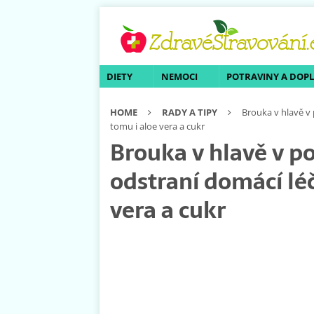
DIETY
NEMOCI
POTRAVINY A DOP
HOME
RADY A TIPY
Brouka v hlavě v
tomu i aloe vera a cukr
Brouka v hlavě v p
odstraní domácí lé
vera a cukr