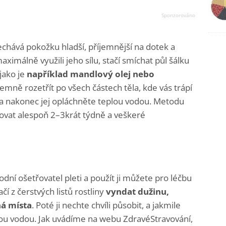
nechává pokožku hladší, příjemnější na dotek a
imálně využili jeho sílu, stačí smíchat půl šálku
jako je
například mandlový olej nebo
emně rozetřít po všech částech těla, kde vás trápí
it a nakonec jej opláchněte teplou vodou. Metodu
vat alespoň 2–3krát týdně a veškeré
odní ošetřovatel pleti a použít ji můžete pro léčbu
 z čerstvých listů rostliny
vyndat dužinu,
ná místa
. Poté ji nechte chvíli působit, a jakmile
nou vodou. Jak uvádíme na webu ZdravéStravování,