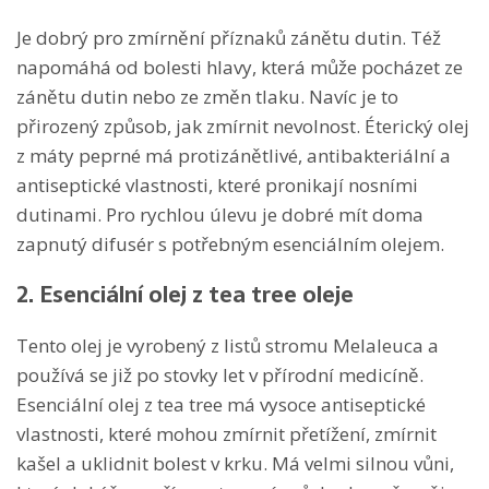
Je dobrý pro zmírnění příznaků zánětu dutin. Též
napomáhá od bolesti hlavy, která může pocházet ze
zánětu dutin nebo ze změn tlaku. Navíc je to
přirozený způsob, jak zmírnit nevolnost. Éterický olej
z máty peprné má protizánětlivé, antibakteriální a
antiseptické vlastnosti, které pronikají nosními
dutinami. Pro rychlou úlevu je dobré mít doma
zapnutý difusér s potřebným esenciálním olejem.
2. Esenciální olej z tea tree oleje
Tento olej je vyrobený z listů stromu Melaleuca a
používá se již po stovky let v přírodní medicíně.
Esenciální olej z tea tree má vysoce antiseptické
vlastnosti, které mohou zmírnit přetížení, zmírnit
kašel a uklidnit bolest v krku. Má velmi silnou vůni,