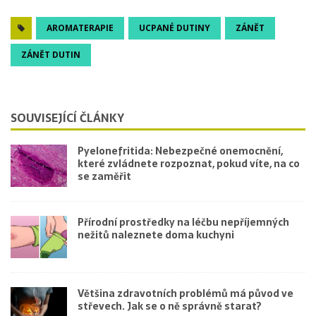
AROMATERAPIE
UCPANÉ DUTINY
ZÁNĚT
ZÁNĚT DUTIN
SOUVISEJÍCÍ ČLÁNKY
Pyelonefritida: Nebezpečné onemocnění,
které zvládnete rozpoznat, pokud víte, na co
se zaměřit
Přírodní prostředky na léčbu nepříjemných
nežitů naleznete doma kuchyni
Většina zdravotních problémů má původ ve
střevech. Jak se o ně správně starat?