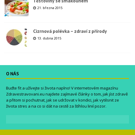
Těstoviny se šmakounem
21. března 2015
Cizrnová polévka – zdraví z přírody
13. dubna 2015
O NÁS
Buďte fit a užívejte si života naplno! V internetovém magazínu
Zdravestravovani.eu
najdete zajímavé články o tom, jak jíst zdravě
a přitom si pochutnat, jak se udržovat v kondici, jak vytěsnit ze
života stres a na co si dát na cestě za štíhlou linií pozor.