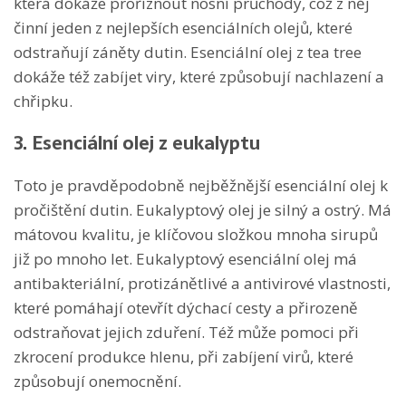
která dokáže proříznout nosní průchody, což z něj
činní jeden z nejlepších esenciálních olejů, které
odstraňují záněty dutin. Esenciální olej z tea tree
dokáže též zabíjet viry, které způsobují nachlazení a
chřipku.
3. Esenciální olej z eukalyptu
Toto je pravděpodobně nejběžnější esenciální olej k
pročištění dutin. Eukalyptový olej je silný a ostrý. Má
mátovou kvalitu, je klíčovou složkou mnoha sirupů
již po mnoho let. Eukalyptový esenciální olej má
antibakteriální, protizánětlivé a antivirové vlastnosti,
které pomáhají otevřít dýchací cesty a přirozeně
odstraňovat jejich zduření. Též může pomoci při
zkrocení produkce hlenu, při zabíjení virů, které
způsobují onemocnění.