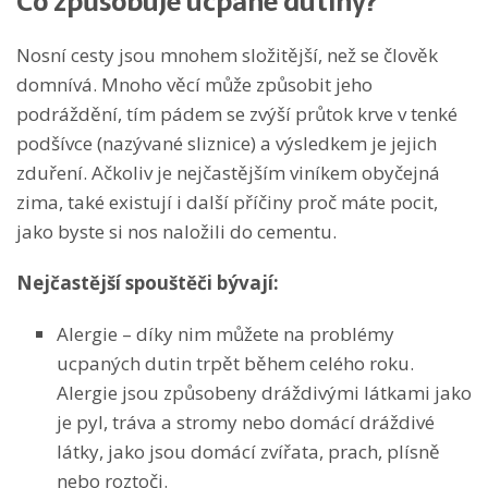
Co způsobuje ucpané dutiny?
Nosní cesty jsou mnohem složitější, než se člověk
domnívá. Mnoho věcí může způsobit jeho
podráždění, tím pádem se zvýší průtok krve v tenké
podšívce (nazývané sliznice) a výsledkem je jejich
zduření. Ačkoliv je nejčastějším viníkem obyčejná
zima, také existují i další příčiny proč máte pocit,
jako byste si nos naložili do cementu.
Nejčastější spouštěči bývají:
Alergie – díky nim můžete na problémy
ucpaných dutin trpět během celého roku.
Alergie jsou způsobeny dráždivými látkami jako
je pyl, tráva a stromy nebo domácí dráždivé
látky, jako jsou domácí zvířata, prach, plísně
nebo roztoči.