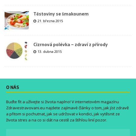
Těstoviny se šmakounem
21. března 2015
Cizrnová polévka – zdraví z přírody
13. dubna 2015
O NÁS
Buďte fit a užívejte si života naplno! V internetovém magazínu
Zdravestravovani.eu
najdete zajímavé články o tom, jak jíst zdravě
a přitom si pochutnat, jak se udržovat v kondici, jak vytěsnit ze
života stres a na co si dát na cestě za štíhlou linií pozor.