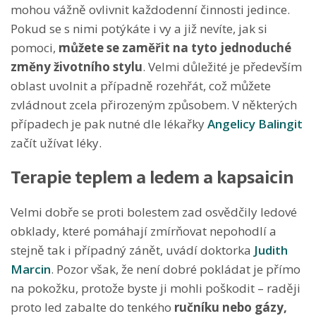
mohou vážně ovlivnit každodenní činnosti jedince.
Pokud se s nimi potýkáte i vy a již nevíte, jak si
pomoci,
můžete se zaměřit na tyto jednoduché
změny životního stylu
. Velmi důležité je především
oblast uvolnit a případně rozehřát, což můžete
zvládnout zcela přirozeným způsobem. V některých
případech je pak nutné dle lékařky
Angelicy Balingit
začít užívat léky.
Terapie teplem a ledem a kapsaicin
Velmi dobře se proti bolestem zad osvědčily ledové
obklady, které pomáhají zmírňovat nepohodlí a
stejně tak i případný zánět, uvádí doktorka
Judith
Marcin
. Pozor však, že není dobré pokládat je přímo
na pokožku, protože byste ji mohli poškodit – raději
proto led zabalte do tenkého
ručníku nebo gázy,