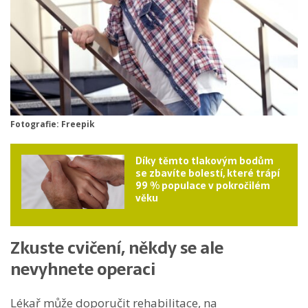
Fotografie: Freepik
Díky těmto tlakovým bodům
se zbavíte bolestí, které trápí
99 % populace v pokročilém
věku
Zkuste cvičení, někdy se ale
nevyhnete operaci
Lékař může doporučit rehabilitace, na