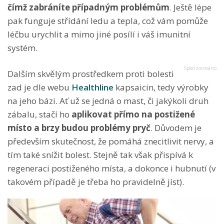
čímž zabráníte případným problémům
. Ještě lépe
pak funguje střídání ledu a tepla, což vám pomůže
léčbu urychlit a mimo jiné posílí i váš imunitní
systém.
Dalším skvělým prostředkem proti bolesti
zad je dle webu
Healthline
kapsaicin, tedy výrobky
na jeho bázi. Ať už se jedná o mast, či jakýkoli druh
zábalu, stačí ho
aplikovat přímo na postižené
místo a brzy budou problémy pryč
. Důvodem je
především skutečnost, že pomáhá znecitlivit nervy, a
tím také snížit bolest. Stejně tak však přispívá k
regeneraci postiženého místa, a dokonce i hubnutí (v
takovém případě je třeba ho pravidelně jíst).