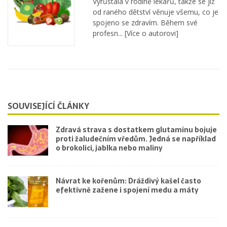
Vyrůstala v rodině lékařů, takže se již
od raného dětství věnuje všemu, co je
spojeno se zdravím. Během své
profesn...
[Více o autorovi]
SOUVISEJÍCÍ ČLÁNKY
Zdravá strava s dostatkem glutaminu bojuje
proti žaludečním vředům. Jedná se například
o brokolici, jablka nebo maliny
Návrat ke kořenům: Dráždivý kašel často
efektivně zažene i spojení medu a máty