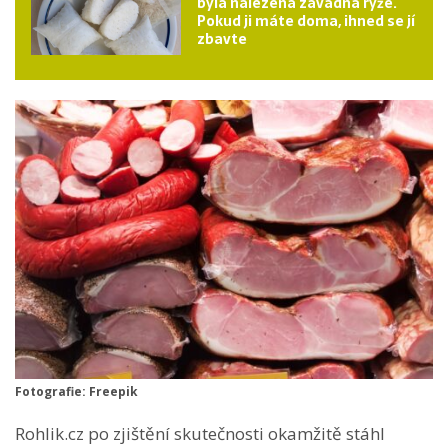
byla nalezena závadná rýže.
Pokud ji máte doma, ihned se jí
zbavte
Fotografie: Freepik
Rohlik.cz po zjištění skutečnosti okamžitě stáhl