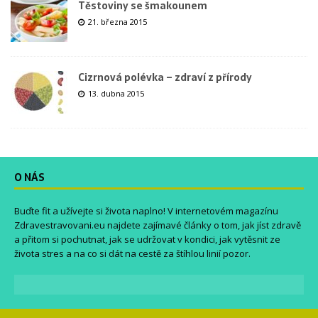
Těstoviny se šmakounem
21. března 2015
Cizrnová polévka – zdraví z přírody
13. dubna 2015
O NÁS
Buďte fit a užívejte si života naplno! V internetovém magazínu
Zdravestravovani.eu
najdete zajímavé články o tom, jak jíst zdravě
a přitom si pochutnat, jak se udržovat v kondici, jak vytěsnit ze
života stres a na co si dát na cestě za štíhlou linií pozor.