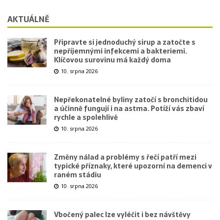
AKTUÁLNĚ
Připravte si jednoduchý sirup a zatočte s
nepříjemnými infekcemi a bakteriemi.
Klíčovou surovinu má každý doma
10. srpna 2026
Nepřekonatelné byliny zatočí s bronchitidou
a účinně fungují i na astma. Potíží vás zbaví
rychle a spolehlivě
10. srpna 2026
Změny nálad a problémy s řečí patří mezi
typické příznaky, které upozorní na demenci v
raném stádiu
10. srpna 2026
Vbočený palec lze vyléčit i bez návštěvy