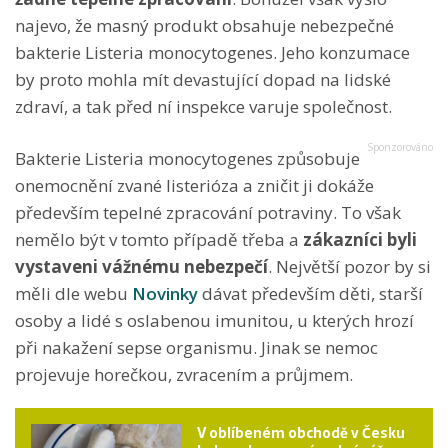
najevo, že masný produkt obsahuje nebezpečné
bakterie Listeria monocytogenes. Jeho konzumace
by proto mohla mít devastující dopad na lidské
zdraví, a tak před ní inspekce varuje společnost.
Bakterie Listeria monocytogenes způsobuje
onemocnění zvané listerióza a zničit ji dokáže
především tepelné zpracování potraviny. To však
nemělo být v tomto případě třeba a
zákazníci byli
vystaveni vážnému nebezpečí
. Největší pozor by si
měli dle webu
Novinky
dávat především děti, starší
osoby a lidé s oslabenou imunitou, u kterých hrozí
při nakažení sepse organismu. Jinak se nemoc
projevuje horečkou, zvracením a průjmem.
V oblíbeném obchodě v Česku