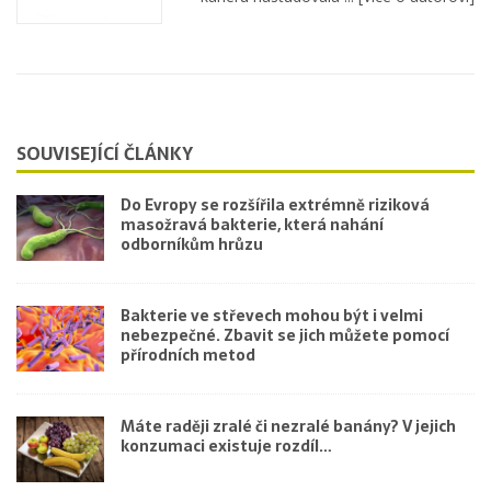
SOUVISEJÍCÍ ČLÁNKY
Do Evropy se rozšířila extrémně riziková
masožravá bakterie, která nahání
odborníkům hrůzu
Bakterie ve střevech mohou být i velmi
nebezpečné. Zbavit se jich můžete pomocí
přírodních metod
Máte raději zralé či nezralé banány? V jejich
konzumaci existuje rozdíl…