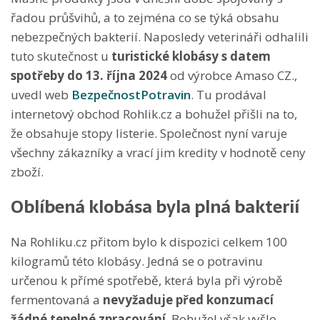
řadou průšvihů, a to zejména co se týká obsahu
nebezpečných bakterií. Naposledy veterináři odhalili
tuto skutečnost u
turistické klobásy s datem
spotřeby do 13. října 2024
od výrobce Amaso CZ.,
uvedl web
BezpečnostPotravin
. Tu prodával
internetový obchod Rohlik.cz a bohužel přišli na to,
že obsahuje stopy listerie. Společnost nyní varuje
všechny zákazníky a vrací jim kredity v hodnotě ceny
zboží.
Oblíbená klobása byla plná bakterií
Na Rohliku.cz přitom bylo k dispozici celkem 100
kilogramů této klobásy. Jedná se o potravinu
určenou k přímé spotřebě, která byla při výrobě
fermentovaná a
nevyžaduje před konzumací
žádné tepelné zpracování
. Bohužel však vyšlo