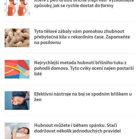
Které z pěti druhů břicha trápí vás? Vyzkoušejte
způsoby, jak se rychle dostat do formy
Tyto tělové zábaly vám pomohou zhubnout
přebytečná kila v rekordním čase. Zapomeňte
na posilovnu
Nejrychlejší metoda hubnutí břišního tuku z
pohodlí domova. Tyto cviky ocení nejen postarší
lidé
Efektivní nástroje na boj se spodním bříškem u
žen
Hubnout můžete i během spánku. Stačí
dodržovat několik jednoduchých pravidel