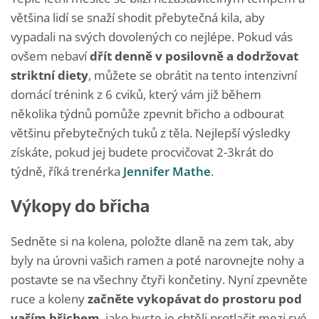
většina lidí se snaží shodit přebytečná kila, aby
vypadali na svých dovolených co nejlépe. Pokud vás
ovšem nebaví
dřít denně v posilovně a dodržovat
striktní diety
, můžete se obrátit na tento intenzivní
domácí trénink z 6 cviků, který vám již během
několika týdnů pomůže zpevnit břicho a odbourat
většinu přebytečných tuků z těla. Nejlepší výsledky
získáte, pokud jej budete procvičovat 2-3krát do
týdně, říká trenérka
Jennifer Mathe
.
Výkopy do břicha
Sedněte si na kolena, položte dlaně na zem tak, aby
byly na úrovni vašich ramen a poté narovnejte nohy a
postavte se na všechny čtyři končetiny. Nyní zpevněte
ruce a koleny
začněte vykopávat do prostoru pod
vaším břichem
, jako byste je chtěli protlačit mezi své