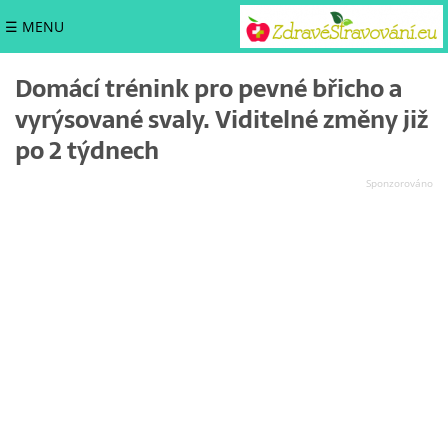
☰ MENU
Domácí trénink pro pevné břicho a
vyrýsované svaly. Viditelné změny již
po 2 týdnech