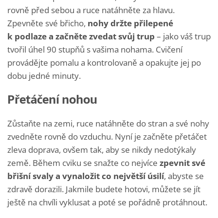
rovně před sebou a ruce natáhněte za hlavu.
Zpevněte své břicho,
nohy držte přilepené
k podlaze a začněte zvedat svůj trup
– jako váš trup
tvořil úhel 90 stupňů s vašima nohama. Cvičení
provádějte pomalu a kontrolovaně a opakujte jej po
dobu jedné minuty.
Přetáčení nohou
Zůstaňte na zemi, ruce natáhněte do stran a své nohy
zvedněte rovně do vzduchu. Nyní je začněte přetáčet
zleva doprava, ovšem tak, aby se nikdy nedotýkaly
země. Během cviku se snažte co nejvíce
zpevnit své
břišní svaly a vynaložit co největší úsilí
, abyste se
zdravě dorazili. Jakmile budete hotovi, můžete se jít
ještě na chvíli vyklusat a poté se pořádně protáhnout.