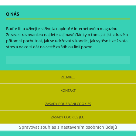
O NÁS
Buďte fit a užívejte si života naplno! V internetovém magazínu
Zdravestravovani.eu
najdete zajímavé články o tom, jak jíst zdravě a
přitom si pochutnat, jak se udržovat v kondici, jak vytěsnit ze života
stres a na co si dát na cestě za štíhlou linií pozor.
REDAKCE
KONTAKT
ZÁSADY POUŽÍVÁNÍ COOKIES
ZÁSADY COOKIES (EU)
Spravovat souhlas s nastavením osobních údajů