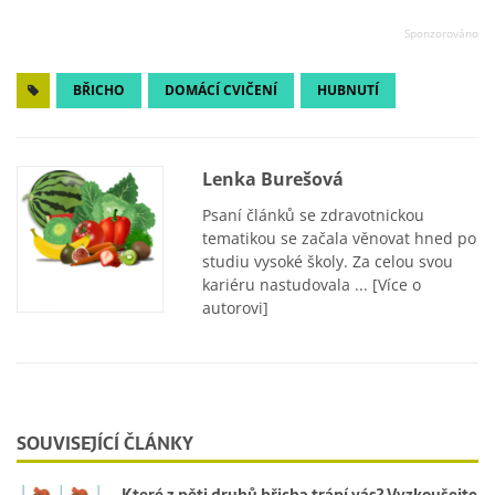
BŘICHO
DOMÁCÍ CVIČENÍ
HUBNUTÍ
Lenka Burešová
Psaní článků se zdravotnickou
tematikou se začala věnovat hned po
studiu vysoké školy. Za celou svou
kariéru nastudovala ...
[Více o
autorovi]
SOUVISEJÍCÍ ČLÁNKY