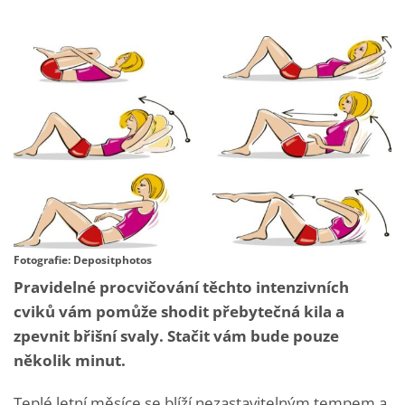
Fotografie: Depositphotos
Pravidelné procvičování těchto intenzivních
cviků vám pomůže shodit přebytečná kila a
zpevnit břišní svaly. Stačit vám bude pouze
několik minut.
Teplé letní měsíce se blíží nezastavitelným tempem a