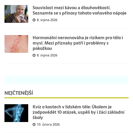
Souvislost mezi kávou a dlouhověkostí.
Seznamte se s přínosy tohoto voňavého nápoje
8. srpna 2026
Hormonální nerovnováha je rizikem pro tělo i
mysl. Mezi příznaky patří i problémy s
pokožkou
8. srpna 2026
NEJČTENĚJŠÍ
Kvíz o kostech v lidském těle: Úkolem je
zodpovědět 10 otázek, uspěli by i žáci základní
školy
10. února 2026