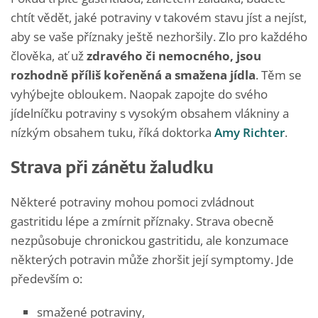
chtít vědět, jaké potraviny v takovém stavu jíst a nejíst,
aby se vaše příznaky ještě nezhoršily. Zlo pro každého
člověka, ať už
zdravého či nemocného, jsou
rozhodně příliš kořeněná a smažena jídla
. Těm se
vyhýbejte obloukem. Naopak zapojte do svého
jídelníčku potraviny s vysokým obsahem vlákniny a
nízkým obsahem tuku, říká doktorka
Amy Richter
.
Strava při zánětu žaludku
Některé potraviny mohou pomoci zvládnout
gastritidu lépe a zmírnit příznaky. Strava obecně
nezpůsobuje chronickou gastritidu, ale konzumace
některých potravin může zhoršit její symptomy. Jde
především o:
smažené potraviny,