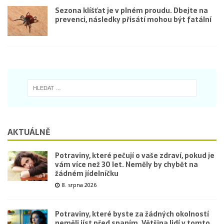
Sezona klíšťat je v plném proudu. Dbejte na
prevenci, následky přisátí mohou být fatální
AKTUÁLNĚ
Potraviny, které pečují o vaše zdraví, pokud je
vám více než 30 let. Neměly by chybět na
žádném jídelníčku
8. srpna 2026
Potraviny, které byste za žádných okolností
neměli jíst před spaním. Většina lidí v tomto