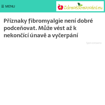
☰ MENU
Příznaky fibromyalgie není dobré
podceňovat. Může vést až k
nekončící únavě a vyčerpání