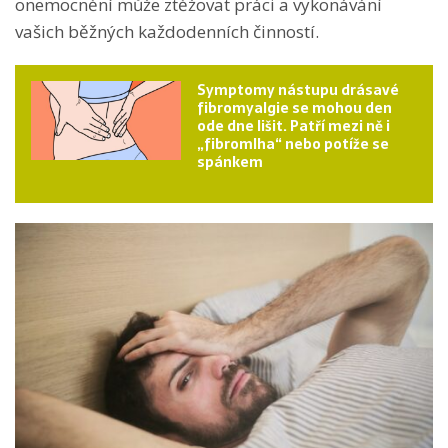
onemocnění může ztěžovat práci a vykonávání
vašich běžných každodenních činností.
Symptomy nástupu drásavé
fibromyalgie se mohou den
ode dne lišit. Patří mezi ně i
„fibromlha“ nebo potíže se
spánkem