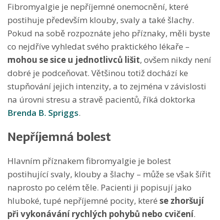
Fibromyalgie je nepříjemné onemocnění, které
postihuje především klouby, svaly a také šlachy.
Pokud na sobě rozpoznáte jeho příznaky, měli byste
co nejdříve vyhledat svého praktického lékaře –
mohou se sice u jednotlivců lišit
, ovšem nikdy není
dobré je podceňovat. Většinou totiž dochází ke
stupňování jejich intenzity, a to zejména v závislosti
na úrovni stresu a stravě pacientů, říká doktorka
Brenda B. Spriggs
.
Nepříjemná bolest
Hlavním příznakem fibromyalgie je bolest
postihující svaly, klouby a šlachy – může se však šířit
naprosto po celém těle. Pacienti ji popisují jako
hluboké, tupé nepříjemné pocity, které
se zhoršují
při vykonávání rychlých pohybů nebo cvičení
.