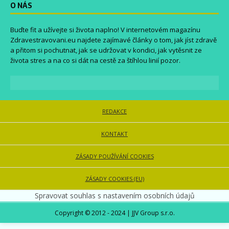
O NÁS
Buďte fit a užívejte si života naplno! V internetovém magazínu
Zdravestravovani.eu
najdete zajímavé články o tom, jak jíst zdravě
a přitom si pochutnat, jak se udržovat v kondici, jak vytěsnit ze
života stres a na co si dát na cestě za štíhlou linií pozor.
REDAKCE
KONTAKT
ZÁSADY POUŽÍVÁNÍ COOKIES
ZÁSADY COOKIES (EU)
Spravovat souhlas s nastavením osobních údajů
Copyright © 2012 - 2024 | JJV Group s.r.o.