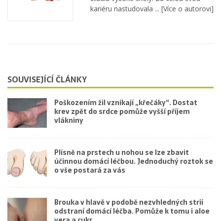
kariéru nastudovala ...
[Více o autorovi]
SOUVISEJÍCÍ ČLÁNKY
Poškozením žil vznikají „křečáky“. Dostat
krev zpět do srdce pomůže vyšší příjem
vlákniny
Plísně na prstech u nohou se lze zbavit
účinnou domácí léčbou. Jednoduchý roztok se
o vše postará za vás
Brouka v hlavě v podobě nezvhledných strií
odstraní domácí léčba. Pomůže k tomu i aloe
vera a cukr