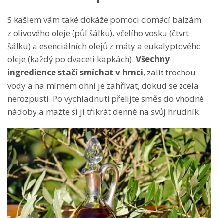
S kašlem vám také dokáže pomoci domácí balzám
z olivového oleje (půl šálku), včelího vosku (čtvrt
šálku) a esenciálních olejů z máty a eukalyptového
oleje (každý po dvaceti kapkách).
Všechny
ingredience stačí smíchat v hrnci
, zalít trochou
vody a na mírném ohni je zahřívat, dokud se zcela
nerozpustí. Po vychladnutí přelijte směs do vhodné
nádoby a mažte si ji třikrát denně na svůj hrudník.