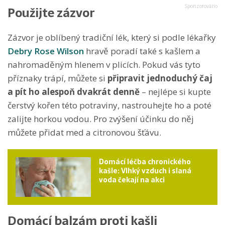
Použijte zázvor
Zázvor je oblíbený tradiční lék, který si podle lékařky
Debry Rose Wilson
hravě poradí také s kašlem a
nahromaděným hlenem v plicích. Pokud vás tyto
příznaky trápí, můžete si
připravit
jednoduchý čaj
a pít ho alespoň dvakrát denně
– nejlépe si kupte
čerstvý kořen této potraviny, nastrouhejte ho a poté
zalijte horkou vodou. Pro zvýšení účinku do něj
můžete přidat med a citronovou šťávu.
Domácí léčba chronického
kašle: Vlhký vzduch i slaná
voda čekají na akci
Domácí balzám proti kašli