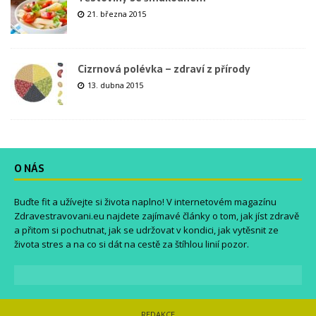
21. března 2015
Cizrnová polévka – zdraví z přírody
13. dubna 2015
O NÁS
Buďte fit a užívejte si života naplno! V internetovém magazínu
Zdravestravovani.eu
najdete zajímavé články o tom, jak jíst zdravě
a přitom si pochutnat, jak se udržovat v kondici, jak vytěsnit ze
života stres a na co si dát na cestě za štíhlou linií pozor.
REDAKCE