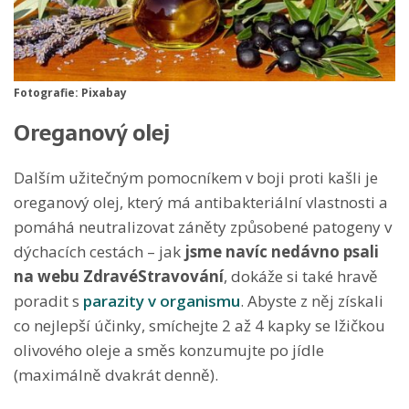
Fotografie: Pixabay
Oreganový olej
Dalším užitečným pomocníkem v boji proti kašli je
oreganový olej, který má antibakteriální vlastnosti a
pomáhá neutralizovat záněty způsobené patogeny v
dýchacích cestách – jak
jsme navíc nedávno psali
na webu ZdravéStravování
, dokáže si také hravě
poradit s
parazity v organismu
. Abyste z něj získali
co nejlepší účinky, smíchejte 2 až 4 kapky se lžičkou
olivového oleje a směs konzumujte po jídle
(maximálně dvakrát denně).