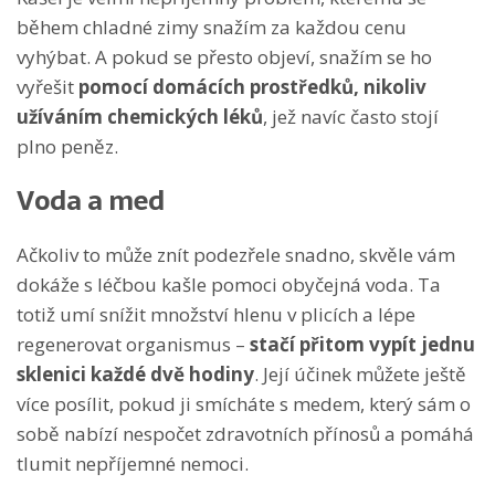
během chladné zimy snažím za každou cenu
vyhýbat. A pokud se přesto objeví, snažím se ho
vyřešit
pomocí domácích prostředků, nikoliv
užíváním chemických léků
, jež navíc často stojí
plno peněz.
Voda a med
Ačkoliv to může znít podezřele snadno, skvěle vám
dokáže s léčbou kašle pomoci obyčejná voda. Ta
totiž umí snížit množství hlenu v plicích a lépe
regenerovat organismus –
stačí přitom vypít jednu
sklenici každé dvě hodiny
. Její účinek můžete ještě
více posílit, pokud ji smícháte s medem, který sám o
sobě nabízí nespočet zdravotních přínosů a pomáhá
tlumit nepříjemné nemoci.