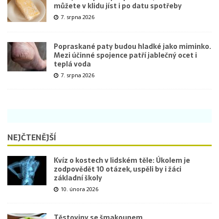
můžete v klidu jíst i po datu spotřeby
7. srpna 2026
Popraskané paty budou hladké jako miminko.
Mezi účinné spojence patří jablečný ocet i
teplá voda
7. srpna 2026
NEJČTENĚJŠÍ
Kvíz o kostech v lidském těle: Úkolem je
zodpovědět 10 otázek, uspěli by i žáci
základní školy
10. února 2026
Těstoviny se šmakounem