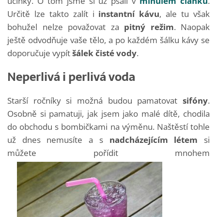
účinky. O tom jsme si už psali v
minulém článku
.
Určitě lze takto zalít i
instantní kávu
, ale tu však
bohužel nelze považovat za
pitný režim
. Naopak
ještě odvodňuje vaše tělo, a po každém šálku kávy se
doporučuje vypít
šálek čisté vody
.
Neperlivá i perlivá voda
Starší ročníky si možná budou pamatovat
sifóny
.
Osobně si pamatuji, jak jsem jako malé dítě, chodila
do obchodu s bombičkami na výměnu. Naštěstí tohle
už dnes nemusíte a s
nadcházejícím létem
si
můžete pořídit mnohem