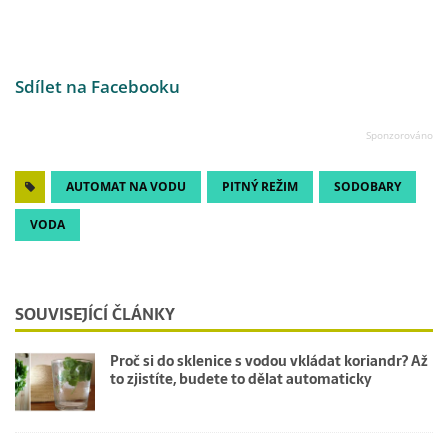
Sdílet na Facebooku
AUTOMAT NA VODU
PITNÝ REŽIM
SODOBARY
VODA
SOUVISEJÍCÍ ČLÁNKY
Proč si do sklenice s vodou vkládat koriandr? Až
to zjistíte, budete to dělat automaticky