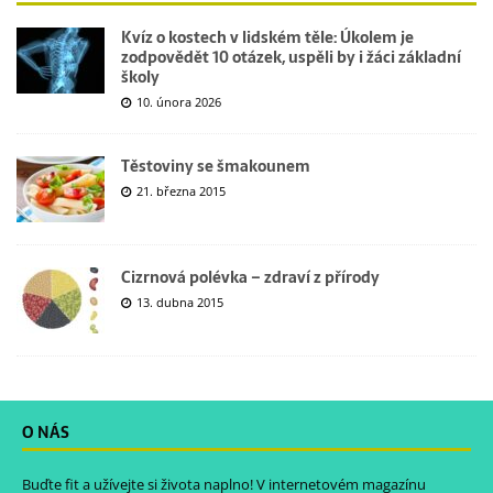
Kvíz o kostech v lidském těle: Úkolem je
zodpovědět 10 otázek, uspěli by i žáci základní
školy
10. února 2026
Těstoviny se šmakounem
21. března 2015
Cizrnová polévka – zdraví z přírody
13. dubna 2015
O NÁS
Buďte fit a užívejte si života naplno! V internetovém magazínu