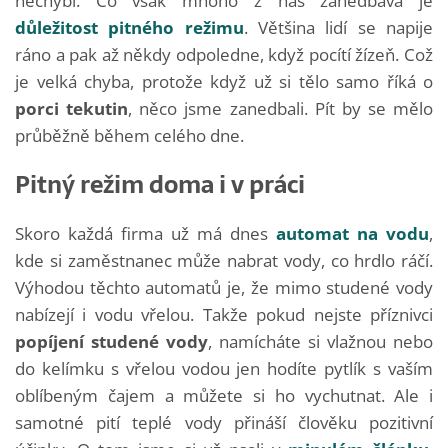
nechybí. Co však mnoho z nás zanedbává je
důležitost pitného režimu
. Většina lidí se napije
ráno a pak až někdy odpoledne, když pocítí žízeň. Což
je velká chyba, protože když už si tělo samo říká o
porci tekutin
, něco jsme zanedbali. Pít by se mělo
průběžně během celého dne.
Pitný režim doma i v práci
Skoro každá firma už má dnes
automat na vodu
,
kde si zaměstnanec může nabrat vody, co hrdlo ráčí.
Výhodou těchto automatů je, že mimo studené vody
nabízejí i vodu vřelou. Takže pokud nejste příznivci
popíjení studené vody
, namícháte si vlažnou nebo
do kelímku s vřelou vodou jen hodíte pytlík s vaším
oblíbeným čajem a můžete si ho vychutnat. Ale i
samotné pití teplé vody přináší člověku pozitivní