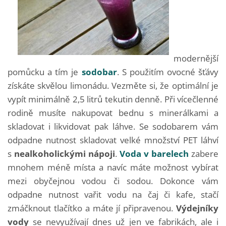
modernější
pomůcku a tím je
sodobar
. S použitím ovocné šťávy
získáte skvělou limonádu. Vezměte si, že optimální je
vypít minimálně 2,5 litrů tekutin denně. Při vícečlenné
rodině musíte nakupovat bednu s minerálkami a
skladovat i likvidovat pak láhve. Se sodobarem vám
odpadne nutnost skladovat velké množství PET láhví
s
nealkoholickými nápoji
.
Voda v barelech
zabere
mnohem méně místa a navíc máte možnost vybírat
mezi obyčejnou vodou či sodou. Dokonce vám
odpadne nutnost vařit vodu na čaj či kafe, stačí
zmáčknout tlačítko a máte jí připravenou.
Výdejníky
vody
se nevyužívají dnes už jen ve fabrikách, ale i