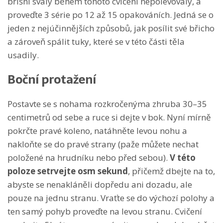
břišní svaly během tohoto cvičení nepolevovaly, a
proveďte 3 série po 12 až 15 opakováních. Jedná se o
jeden z nejúčinnějších způsobů, jak posílit své břicho
a zároveň spálit tuky, které se v této části těla
usadily.
Boční protažení
Postavte se s nohama rozkročenýma zhruba 30–35
centimetrů od sebe a ruce si dejte v bok. Nyní mírně
pokrčte pravé koleno, natáhněte levou nohu a
nakloňte se do pravé strany (paže můžete nechat
položené na hrudníku nebo před sebou).
V této
poloze setrvejte osm sekund
, přičemž dbejte na to,
abyste se nenakláněli dopředu ani dozadu, ale
pouze na jednu stranu. Vraťte se do výchozí polohy a
ten samý pohyb proveďte na levou stranu. Cvičení