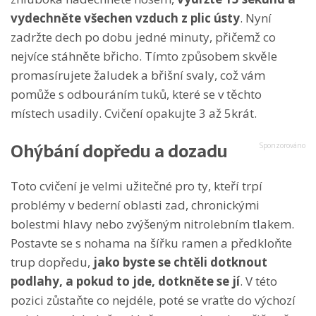
vydechněte všechen vzduch z plic ústy
. Nyní
zadržte dech po dobu jedné minuty, přičemž co
nejvíce stáhněte břicho. Tímto způsobem skvěle
promasírujete žaludek a břišní svaly, což vám
pomůže s odbouráním tuků, které se v těchto
místech usadily. Cvičení opakujte 3 až 5krát.
Ohýbání dopředu a dozadu
Toto cvičení je velmi užitečné pro ty, kteří trpí
problémy v bederní oblasti zad, chronickými
bolestmi hlavy nebo zvýšeným nitrolebním tlakem.
Postavte se s nohama na šířku ramen a předkloňte
trup dopředu,
jako byste se chtěli dotknout
podlahy, a pokud to jde, dotkněte se jí
. V této
pozici zůstaňte co nejdéle, poté se vraťte do výchozí