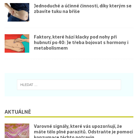
Jednoduché a účinné činnosti, díky kterým se
zbavíte tuku na břiše
Faktory, které hází klacky pod nohy při
hubnutí po 40: Je třeba bojovat s hormony i
metabolismem
AKTUÁLNĚ
Varovné signály, které vás upozorňují, že
máte tělo plné parazitů. Odstraňte je pomocí
konzumace těchto potravin