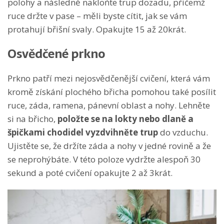
polohy a následně nakloňte trup dozadu, přičemž
ruce držte v pase – měli byste cítit, jak se vám
protahují břišní svaly. Opakujte 15 až 20krát.
Osvědčené prkno
Prkno patří mezi nejosvědčenější cvičení, která vám
kromě získání plochého břicha pomohou také posílit
ruce, záda, ramena, pánevní oblast a nohy. Lehněte
si na břicho,
položte se na lokty nebo dlaně a
špičkami chodidel vyzdvihněte trup
do vzduchu.
Ujistěte se, že držíte záda a nohy v jedné rovině a že
se neprohýbáte. V této poloze vydržte alespoň 30
sekund a poté cvičení opakujte 2 až 3krát.