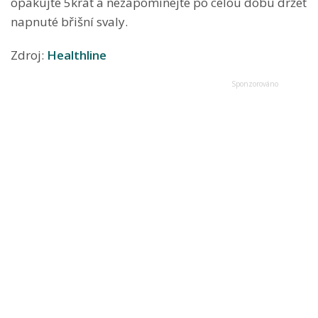
opakujte 5krát a nezapomínejte po celou dobu držet
napnuté břišní svaly.
Zdroj:
Healthline