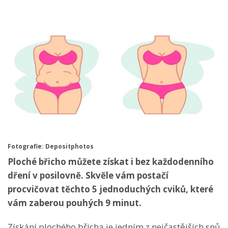
Fotografie: Depositphotos
Ploché břicho můžete získat i bez každodenního
dření v posilovně. Skvěle vám postačí
procvičovat těchto 5 jednoduchých cviků, které
vám zaberou pouhých 9 minut.
Získání plochého břicha je jedním z nejčastějších snů