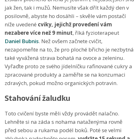
jak žen, tak i mužů. Nemusíte však dřít každý den v
posilovně, abyste ho dosáhli – skvěle vám postačí
níže uvedené
cviky, jejichž provedení vám
nezabere více než 9 minut
, říká fyzioterapeut
Daniel Bubnis
. Než ovšem začnete cvičit,
nezapomeňte na to, že pro ploché břicho je nezbytná
také vyvážená strava bohatá na ovoce a zeleninu.
Vyřaďte proto ze svého jídelníčku rafinované cukry a
zpracované produkty a zaměřte se na konzumaci
zdravých, pokud možno organických potravin.
Stahování žaludku
Toto cvičení byste měli vždy provádět nalačno.
Lehněte si na záda s nohama nataženýma rovně
před sebou a rukama podél boků. Poté se velmi
zhluboka nadechněte nosem,
vydržte 15 sekund a