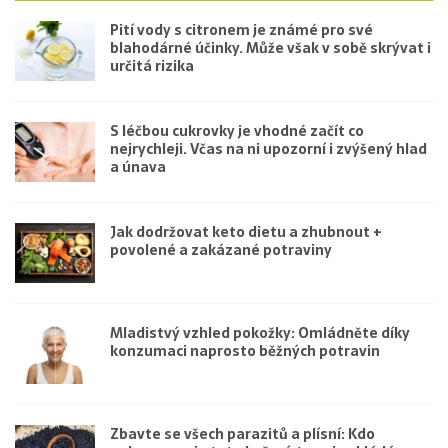
Pití vody s citronem je známé pro své
blahodárné účinky. Může však v sobě skrývat i
určitá rizika
S léčbou cukrovky je vhodné začít co
nejrychleji. Včas na ni upozorní i zvýšený hlad
a únava
Jak dodržovat keto dietu a zhubnout +
povolené a zakázané potraviny
Mladistvý vzhled pokožky: Omládněte díky
konzumaci naprosto běžných potravin
Zbavte se všech parazitů a plísní: Kdo