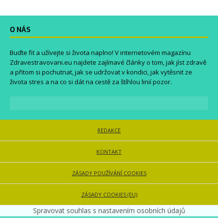
O NÁS
Buďte fit a užívejte si života naplno! V internetovém magazínu
Zdravestravovani.eu
najdete zajímavé články o tom, jak jíst zdravě
a přitom si pochutnat, jak se udržovat v kondici, jak vytěsnit ze
života stres a na co si dát na cestě za štíhlou linií pozor.
REDAKCE
KONTAKT
ZÁSADY POUŽÍVÁNÍ COOKIES
ZÁSADY COOKIES (EU)
Spravovat souhlas s nastavením osobních údajů