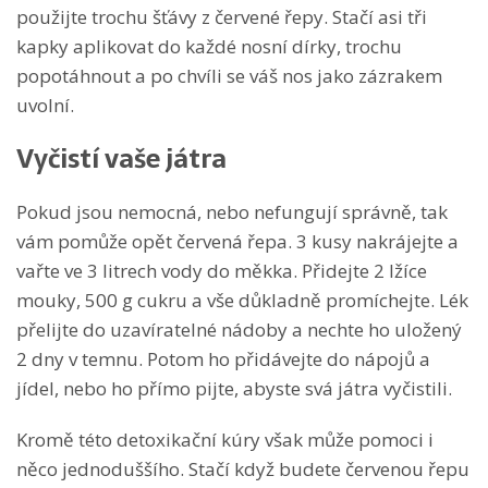
použijte trochu šťávy z červené řepy. Stačí asi tři
kapky aplikovat do každé nosní dírky, trochu
popotáhnout a po chvíli se váš nos jako zázrakem
uvolní.
Vyčistí vaše játra
Pokud jsou nemocná, nebo nefungují správně, tak
vám pomůže opět červená řepa. 3 kusy nakrájejte a
vařte ve 3 litrech vody do měkka. Přidejte 2 lžíce
mouky, 500 g cukru a vše důkladně promíchejte. Lék
přelijte do uzavíratelné nádoby a nechte ho uložený
2 dny v temnu. Potom ho přidávejte do nápojů a
jídel, nebo ho přímo pijte, abyste svá játra vyčistili.
Kromě této detoxikační kúry však může pomoci i
něco jednoduššího. Stačí když budete červenou řepu