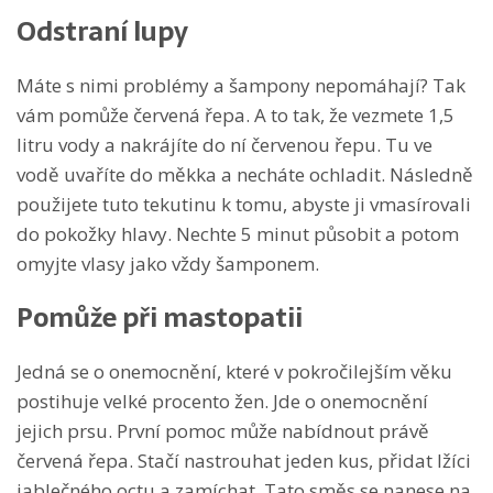
Odstraní lupy
Máte s nimi problémy a šampony nepomáhají? Tak
vám pomůže červená řepa. A to tak, že vezmete 1,5
litru vody a nakrájíte do ní červenou řepu. Tu ve
vodě uvaříte do měkka a necháte ochladit. Následně
použijete tuto tekutinu k tomu, abyste ji vmasírovali
do pokožky hlavy. Nechte 5 minut působit a potom
omyjte vlasy jako vždy šamponem.
Pomůže při mastopatii
Jedná se o onemocnění, které v pokročilejším věku
postihuje velké procento žen. Jde o onemocnění
jejich prsu. První pomoc může nabídnout právě
červená řepa. Stačí nastrouhat jeden kus, přidat lžíci
jablečného octu a zamíchat. Tato směs se nanese na