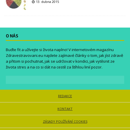
13. dubna 2015
O NÁS
Buďte fit a užívejte si života naplno! V internetovém magazínu
Zdravestravovani.eu
najdete zajímavé články o tom, jak jíst zdravě
a přitom si pochutnat, jak se udržovat v kondici, jak vytěsnit ze
života stres a na co si dát na cestě za štíhlou linií pozor.
REDAKCE
KONTAKT
ZÁSADY POUŽÍVÁNÍ COOKIES