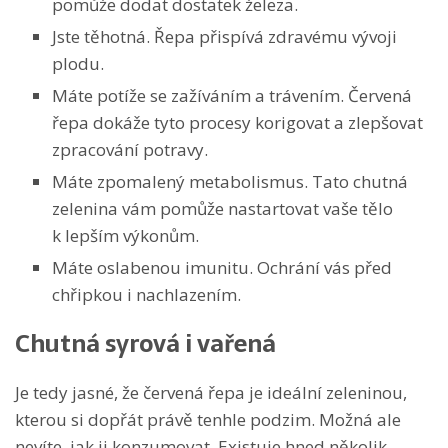
pomůže dodat dostatek železa.
Jste těhotná. Řepa přispívá zdravému vývoji
plodu.
Máte potíže se zažíváním a trávením. Červená
řepa dokáže tyto procesy korigovat a zlepšovat
zpracování potravy.
Máte zpomalený metabolismus. Tato chutná
zelenina vám pomůže nastartovat vaše tělo
k lepším výkonům.
Máte oslabenou imunitu. Ochrání vás před
chřipkou i nachlazením.
Chutná syrová i vařená
Je tedy jasné, že červená řepa je ideální zeleninou,
kterou si dopřát právě tenhle podzim. Možná ale
nevíte, jak ji konzumovat. Existuje hned několik