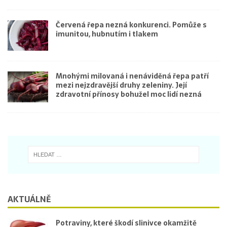
Červená řepa nezná konkurenci. Pomůže s
imunitou, hubnutím i tlakem
Mnohými milovaná i nenáviděná řepa patří
mezi nejzdravější druhy zeleniny. Její
zdravotní přínosy bohužel moc lidí nezná
AKTUÁLNĚ
Potraviny, které škodí slinivce okamžitě