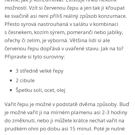
možností. Vzít si červenou čepu a jen tak ji křoupat
ke svačině asi není příliš reálný způsob konzumace.
Přesto syrová nastrouhaná v salátu v kombinaci
s česnekem, kozím sýrem, pomeranči nebo jablky,
ořechy či zelím, je výborná. Většina lidí si ale
červenou řepu dopřává v uvařené stavu. Jak na to?
Připravte si tyto suroviny:
3 středně velké řepy
2 cibule
Špetku soli, ocet, olej
Vařit řepu je možné v podstatě dvěma způsoby. Buď
je možné vařit ji na mírném plamenu asi 2-3 hodiny
do změknutí, nebo ji můžete krátce nechat vařit na
prudkém ohni po dobu asi 15 minut. Poté je nutné