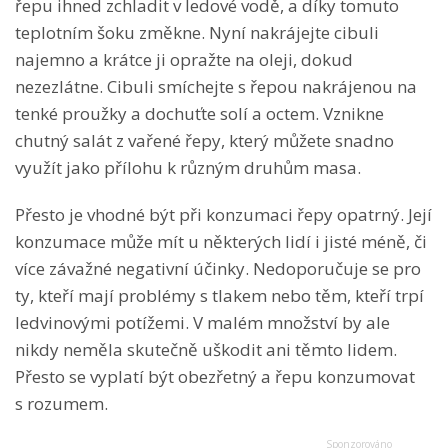
řepu ihned zchladit v ledové vodě, a díky tomuto
teplotním šoku změkne. Nyní nakrájejte cibuli
najemno a krátce ji opražte na oleji, dokud
nezezlátne. Cibuli smíchejte s řepou nakrájenou na
tenké proužky a dochuťte solí a octem. Vznikne
chutný salát z vařené řepy, který můžete snadno
využít jako přílohu k různým druhům masa.
Přesto je vhodné být při konzumaci řepy opatrný. Její
konzumace může mít u některých lidí i jisté méně, či
více závažné negativní účinky. Nedoporučuje se pro
ty, kteří mají problémy s tlakem nebo těm, kteří trpí
ledvinovými potížemi. V malém množství by ale
nikdy neměla skutečně uškodit ani těmto lidem.
Přesto se vyplatí být obezřetný a řepu konzumovat
s rozumem.