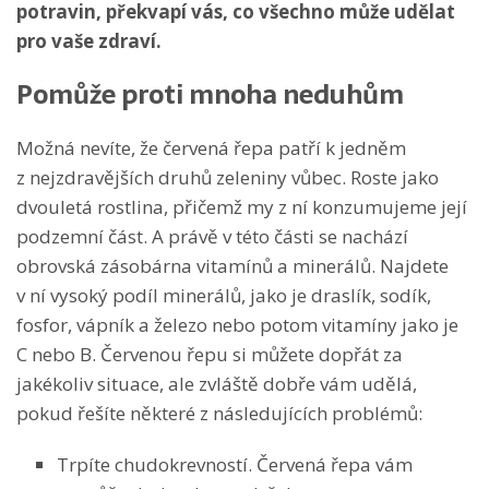
potravin, překvapí vás, co všechno může udělat
pro vaše zdraví.
Pomůže proti mnoha neduhům
Možná nevíte, že červená řepa patří k jedněm
z nejzdravějších druhů zeleniny vůbec. Roste jako
dvouletá rostlina, přičemž my z ní konzumujeme její
podzemní část. A právě v této části se nachází
obrovská zásobárna vitamínů a minerálů. Najdete
v ní vysoký podíl minerálů, jako je draslík, sodík,
fosfor, vápník a železo nebo potom vitamíny jako je
C nebo B. Červenou řepu si můžete dopřát za
jakékoliv situace, ale zvláště dobře vám udělá,
pokud řešíte některé z následujících problémů:
Trpíte chudokrevností. Červená řepa vám