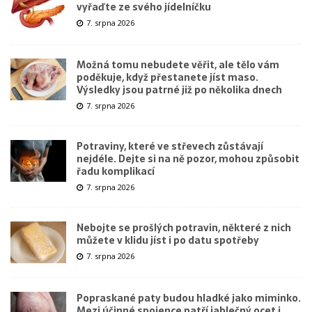
vyřaďte ze svého jídelníčku
7. srpna 2026
Možná tomu nebudete věřit, ale tělo vám
poděkuje, když přestanete jíst maso.
Výsledky jsou patrné již po několika dnech
7. srpna 2026
Potraviny, které ve střevech zůstávají
nejdéle. Dejte si na ně pozor, mohou způsobit
řadu komplikací
7. srpna 2026
Nebojte se prošlých potravin, některé z nich
můžete v klidu jíst i po datu spotřeby
7. srpna 2026
Popraskané paty budou hladké jako miminko.
Mezi účinné spojence patří jablečný ocet i