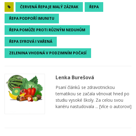
ČERVENÁ ŘEPA JE MALÝ ZÁZRAK
ŘEPA
ŘEPA PODPOŘÍ IMUNITU
ŘEPA POMŮŽE PROTI RŮZNÝM NEDUHŮM
ŘEPA SYROVÁ I VAŘENÁ
ZELENINA VHODNÁ V PODZIMNÍM POČASÍ
Lenka Burešová
Psaní článků se zdravotnickou
tematikou se začala věnovat hned po
studiu vysoké školy. Za celou svou
kariéru nastudovala ...
[Více o autorovi]