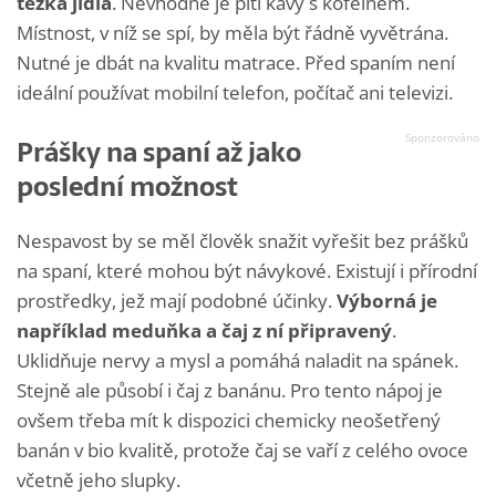
těžká jídla
. Nevhodné je pití kávy s kofeinem.
Místnost, v níž se spí, by měla být řádně vyvětrána.
Nutné je dbát na kvalitu matrace. Před spaním není
ideální používat mobilní telefon, počítač ani televizi.
Prášky na spaní až jako
poslední možnost
Nespavost by se měl člověk snažit vyřešit bez prášků
na spaní, které mohou být návykové. Existují i přírodní
prostředky, jež mají podobné účinky.
Výborná je
například meduňka a čaj z ní připravený
.
Uklidňuje nervy a mysl a pomáhá naladit na spánek.
Stejně ale působí i čaj z banánu. Pro tento nápoj je
ovšem třeba mít k dispozici chemicky neošetřený
banán v bio kvalitě, protože čaj se vaří z celého ovoce
včetně jeho slupky.