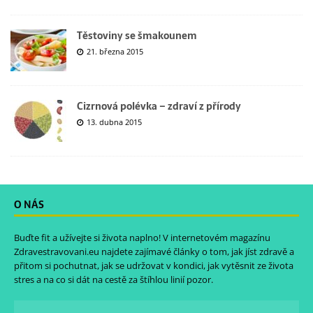
Těstoviny se šmakounem
21. března 2015
Cizrnová polévka – zdraví z přírody
13. dubna 2015
O NÁS
Buďte fit a užívejte si života naplno! V internetovém magazínu
Zdravestravovani.eu
najdete zajímavé články o tom, jak jíst zdravě a
přitom si pochutnat, jak se udržovat v kondici, jak vytěsnit ze života
stres a na co si dát na cestě za štíhlou linií pozor.