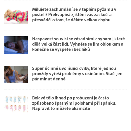
Milujete zachumlání se v teplém pyžamu v
posteli? Překvapivá zjištění vás zaskočí a
přesvědčí o tom, že děláte velkou chybu
Nespavost souvisí se zásadními chybami, které
dělá velká část lidí. Vyhněte se jim obloukem a
konečně se vyspěte i bez léků
Super účinné uvolňující cviky, které jednou
provždy vyřeší problémy s usínáním. Stačí jen
pár minut denně
Bolavé tělo ihned po probuzení je často
způsobeno špatnými polohami při spánku.
Napravit to můžete okamžitě