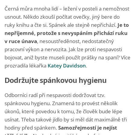
Černá můra mnoha lidí – ležení v posteli a nemožnost
usnout. Někdo zkouší počítat ovečky, jiný bere do
ruky knihu a čte si. Spánek ale stejně nepřichází.
Je to
nepříjemné, protože s nevyspáním přichází ruku
v ruce únava
, nesoustředěnost, nedostatečný
pracovní výkon a nervozita. Jak lze proti nespavosti
bojovat, aniž byste museli použít prášky na spaní? Více
prozradila lékařka
Katey Davidson
.
Dodržujte spánkovou hygienu
Odborníci radí při nespavosti dodržovat tzv.
spánkovou hygienu. Znamená to provést několik
úkonů, které povedou k tomu, že člověk bude lépe
usínat. Třeba takové jídlo by si měl dát maximálně tři
hodiny před spánkem.
Samozřejmostí je nejíst