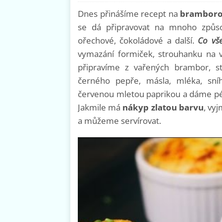
Dnes přinášíme recept na
bramboro
se dá připravovat na mnoho způsob
ořechové, čokoládové a další.
Co vš
vymazání formiček, strouhanku na 
připravíme z vařených brambor, st
černého pepře, másla, mléka, sní
červenou mletou paprikou a dáme pé
Jakmile má
nákyp zlatou barvu
, vy
a můžeme servírovat.