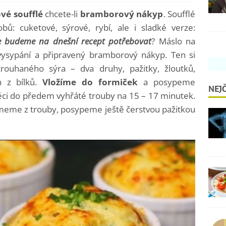
vé soufflé
chcete-li
bramborový nákyp
. Soufflé
ů: cuketové, sýrové, rybí, ale i sladké verze:
e budeme na dnešní recept potřebovat
? Máslo na
vysypání a připravený bramborový nákyp. Ten si
rouhaného sýra – dva druhy, pažitky, žloutků,
h z bílků.
Vložíme do formiček
a posypeme
NEJČ
ci do předem vyhřáté trouby na 15 – 17 minutek.
jmeme z trouby, posypeme ještě čerstvou pažitkou