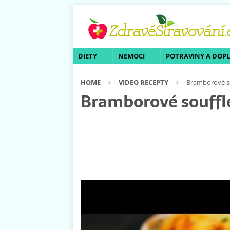
DIETY
NEMOCI
POTRAVINY A DOP
HOME
VIDEO RECEPTY
Bramborové s
Bramborové souffl