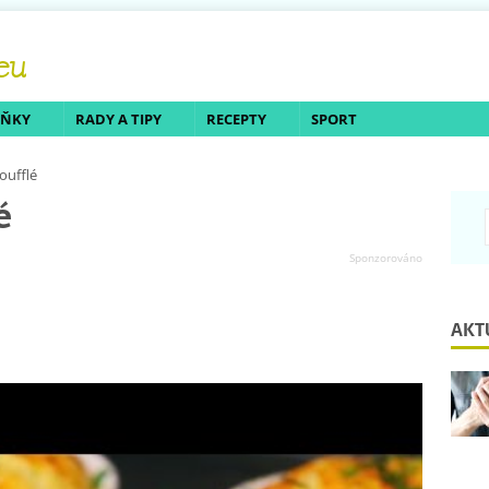
LŇKY
RADY A TIPY
RECEPTY
SPORT
oufflé
é
AKT