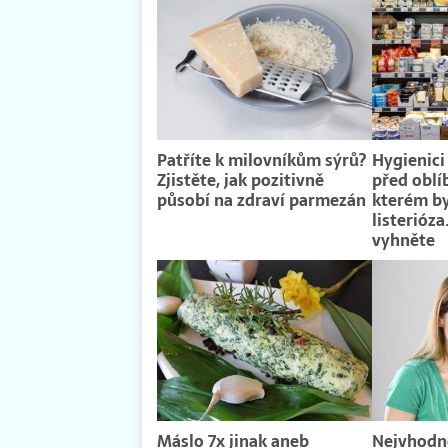
Patříte k milovníkům sýrů?
Hygienici
Zjistěte, jak pozitivně
před oblí
působí na zdraví parmezán
kterém by
listerióz
vyhněte
Máslo 7x jinak aneb
Nejvhodně