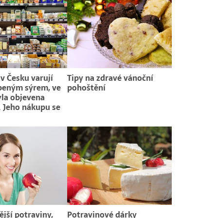
 v Česku varují
Tipy na zdravé vánoční
beným sýrem, ve
pohoštění
la objevena
a. Jeho nákupu se
jší potraviny,
Potravinové dárky