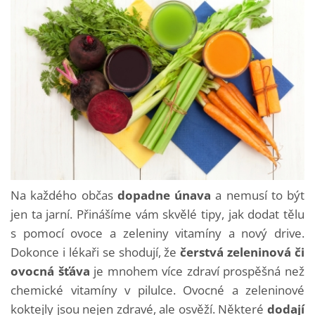
Na každého občas
dopadne únava
a nemusí to být
jen ta jarní. Přinášíme vám skvělé tipy, jak dodat tělu
s pomocí ovoce a zeleniny vitamíny a nový drive.
Dokonce i lékaři se shodují, že
čerstvá zeleninová či
ovocná šťáva
je mnohem více zdraví prospěšná než
chemické vitamíny v pilulce. Ovocné a zeleninové
koktejly jsou nejen zdravé, ale osvěží. Některé
dodají