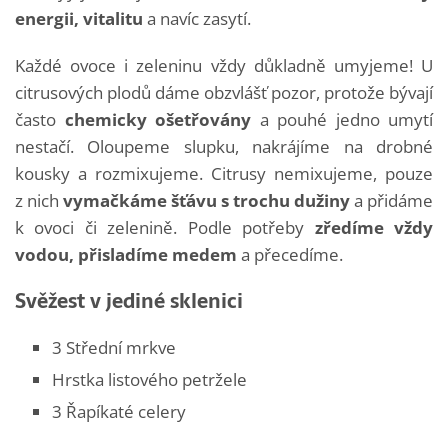
energii, vitalitu
a navíc zasytí.
Každé ovoce i zeleninu vždy důkladně umyjeme! U
citrusových plodů dáme obzvlášť pozor, protože bývají
často
chemicky ošetřovány
a pouhé jedno umytí
nestačí. Oloupeme slupku, nakrájíme na drobné
kousky a rozmixujeme. Citrusy nemixujeme, pouze
z nich
vymačkáme šťávu s trochu dužiny
a přidáme
k ovoci či zelenině. Podle potřeby
zředíme vždy
vodou, přisladíme medem
a přecedíme.
Svěžest v jediné sklenici
3 Střední mrkve
Hrstka listového petržele
3 Řapíkaté celery