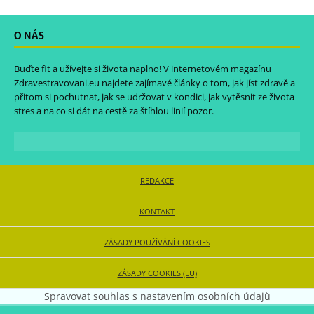
O NÁS
Buďte fit a užívejte si života naplno! V internetovém magazínu
Zdravestravovani.eu
najdete zajímavé články o tom, jak jíst zdravě a
přitom si pochutnat, jak se udržovat v kondici, jak vytěsnit ze života
stres a na co si dát na cestě za štíhlou linií pozor.
REDAKCE
KONTAKT
ZÁSADY POUŽÍVÁNÍ COOKIES
ZÁSADY COOKIES (EU)
Spravovat souhlas s nastavením osobních údajů