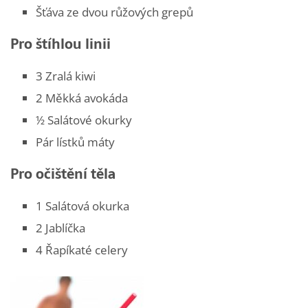
Šťáva ze dvou růžových grepů
Pro štíhlou linii
3 Zralá kiwi
2 Měkká avokáda
½ Salátové okurky
Pár lístků máty
Pro očištění těla
1 Salátová okurka
2 Jablíčka
4 Řapíkaté celery