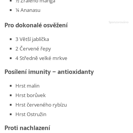
½ Zralého manga
¼ Ananasu
Pro dokonalé osvěžení
3 Větší jablíčka
2 Červené řepy
4 Středně velké mrkve
Posílení imunity – antioxidanty
Hrst malin
Hrst borůvek
Hrst červeného rybízu
Hrst Ostružin
Proti nachlazení