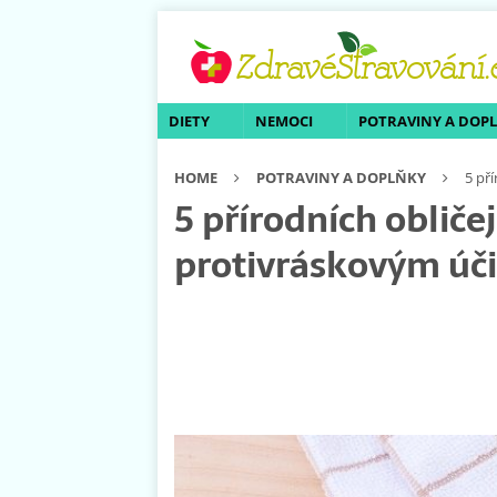
DIETY
NEMOCI
POTRAVINY A DOP
HOME
POTRAVINY A DOPLŇKY
5 př
5 přírodních oblič
protivráskovým ú