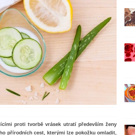
ícími proti tvorbě vrásek utratí především ženy
o přírodních cest, kterými lze pokožku omladit,