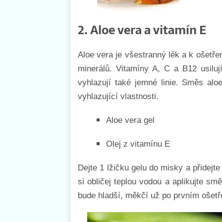
2. Aloe vera a vitamín E
Aloe vera je všestranný lék a k ošetř
minerálů. Vitamíny A, C a B12 usilu
vyhlazují také jemné linie. Směs alo
vyhlazující vlastnosti.
Aloe vera gel
Olej z vitamínu E
Dejte 1 lžičku gelu do misky a přidejt
si obličej teplou vodou a aplikujte s
bude hladší, měkčí už po prvním ošetř