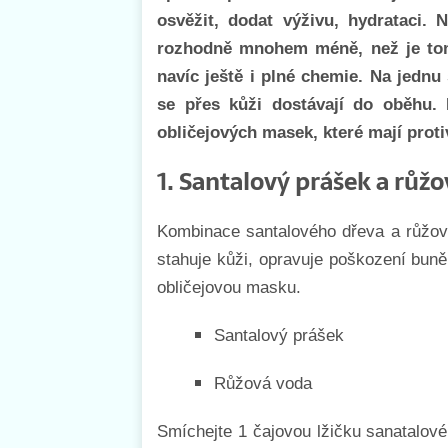
osvěžit, dodat výživu, hydrataci. 
rozhodně mnohem méně, než je tom
navíc ještě i plné chemie. Na jedn
se přes kůži dostávají do oběhu.
obličejových masek, které mají prot
1.
Santalový prášek a růž
Kombinace santalového dřeva a růžové
stahuje kůži, opravuje poškození buněk
obličejovou masku.
Santalový prášek
Růžová voda
Smíchejte 1 čajovou lžičku sanatalov