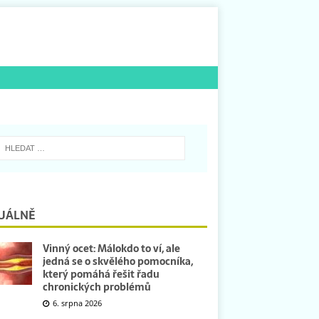
UÁLNĚ
Vinný ocet: Málokdo to ví, ale
jedná se o skvělého pomocníka,
který pomáhá řešit řadu
chronických problémů
6. srpna 2026