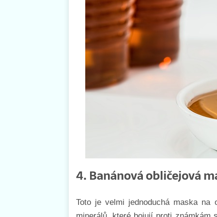
4. Banánová obličejová m
Toto je velmi jednoduchá maska na o
minerálů, které bojují proti známkám s