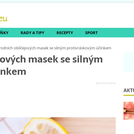
LŇKY
RADY A TIPY
RECEPTY
SPORT
írodních obličejových masek se silným protivráskovým účinkem
ejových masek se silným
činkem
AKT