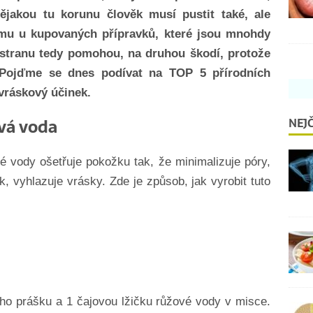
Nějakou tu korunu člověk musí pustit také, ale
u u kupovaných přípravků, které jsou mnohdy
u stranu tedy pomohou, na druhou škodí, protože
 Pojďme se dnes podívat na TOP 5 přírodních
ivráskový účinek.
ová voda
NEJČ
 vody ošetřuje pokožku tak, že minimalizuje póry,
, vyhlazuje vrásky. Zde je způsob, jak vyrobit tuto
ého prášku a 1 čajovou lžičku růžové vody v misce.