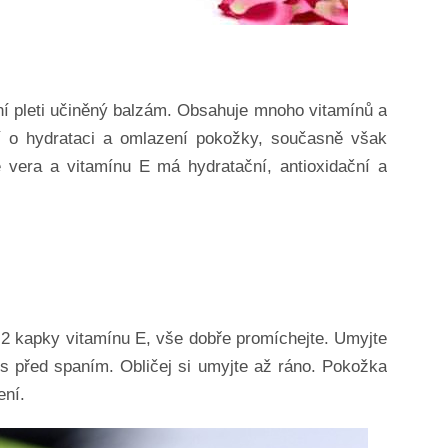
ení pleti učiněný balzám. Obsahuje mnoho vitamínů a
jí o hydrataci a omlazení pokožky, současně však
e vera a vitamínu E má hydratační, antioxidační a
e 2 kapky vitamínu E, vše dobře promíchejte. Umyjte
měs před spaním. Obličej si umyjte až ráno. Pokožka
ení.