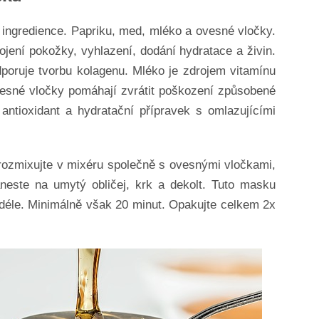
 ingredience. Papriku, med, mléko a ovesné vločky.
ojení pokožky, vyhlazení, dodání hydratace a živin.
dporuje tvorbu kolagenu. Mléko je zdrojem vitamínu
esné vločky pomáhají zvrátit poškození způsobené
ntioxidant a hydratační přípravek s omlazujícími
 rozmixujte v mixéru společně s ovesnými vločkami,
este na umytý obličej, krk a dekolt. Tuto masku
a déle. Minimálně však 20 minut. Opakujte celkem 2x