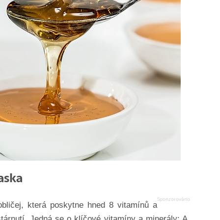
aska
bličej, která poskytne hned 8 vitamínů a
tárnutí. Jedná se o klíčové vitamíny a minerály: A,