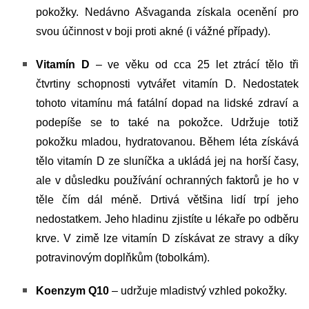
pokožky. Nedávno Ašvaganda získala ocenění pro
svou účinnost v boji proti akné (i vážné případy).
Vitamín D
– ve věku od cca 25 let ztrácí tělo tři
čtvrtiny schopnosti vytvářet vitamín D. Nedostatek
tohoto vitamínu má fatální dopad na lidské zdraví a
podepíše se to také na pokožce. Udržuje totiž
pokožku mladou, hydratovanou. Během léta získává
tělo vitamín D ze sluníčka a ukládá jej na horší časy,
ale v důsledku používání ochranných faktorů je ho v
těle čím dál méně. Drtivá většina lidí trpí jeho
nedostatkem. Jeho hladinu zjistíte u lékaře po odběru
krve. V zimě lze vitamín D získávat ze stravy a díky
potravinovým doplňkům (tobolkám).
Koenzym Q10
– udržuje mladistvý vzhled pokožky.