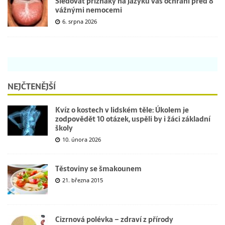
Sledovat příznaky na jazyku vás ochrání před 8
vážnými nemocemi
6. srpna 2026
NEJČTENĚJŠÍ
Kvíz o kostech v lidském těle: Úkolem je
zodpovědět 10 otázek, uspěli by i žáci základní
školy
10. února 2026
Těstoviny se šmakounem
21. března 2015
Cizrnová polévka – zdraví z přírody