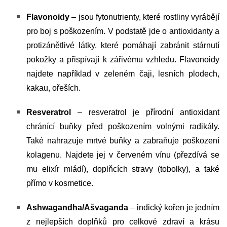
Flavonoidy
– jsou fytonutrienty, které rostliny vyrábějí
pro boj s poškozením. V podstatě jde o antioxidanty a
protizánětlivé látky, které pomáhají zabránit stárnutí
pokožky a přispívají k zářivému vzhledu. Flavonoidy
najdete například v zeleném čaji, lesních plodech,
kakau, ořeších.
Resveratrol
– resveratrol je přírodní antioxidant
chránící buňky před poškozením volnými radikály.
Také nahrazuje mrtvé buňky a zabraňuje poškození
kolagenu. Najdete jej v červeném vínu (přezdívá se
mu elixír mládí), doplňcích stravy (tobolky), a také
přímo v kosmetice.
Ashwagandha/
Ašvaganda
– indický kořen je jedním
z nejlepších doplňků pro celkové zdraví a krásu