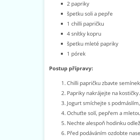
2 papriky
špetku soli a pepře
1 chilli papričku
4 snítky kopru
špetku mleté papriky
1 pórek
Postup přípravy:
Chilli papričku zbavte semínek
Papriky nakrájejte na kostičky.
Jogurt smíchejte s podmáslím, 
Ochuťte solí, pepřem a mletou
Nechte alespoň hodinku odlež
Před podáváním ozdobte nas