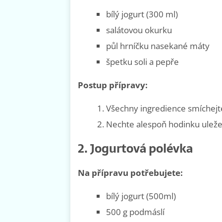
bílý jogurt (300 ml)
salátovou okurku
půl hrníčku nasekané máty
špetku soli a pepře
Postup přípravy:
Všechny ingredience smíchejte
Nechte alespoň hodinku uleže
2. Jogurtová polévka
Na přípravu potřebujete:
bílý jogurt (500ml)
500 g podmáslí