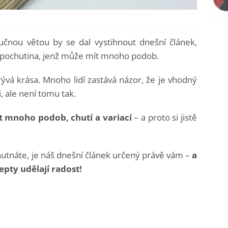
učnou větou by se dal vystihnout dnešní článek,
 pochutina, jenž může mít mnoho podob.
ývá krása. Mnoho lidí zastává názor, že je vhodný
i, ale není tomu tak.
t mnoho podob, chutí a variací
– a proto si jistě
chutnáte, je náš dnešní článek určený právě vám –
a
pty udělají radost!