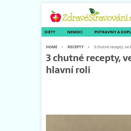
DIETY
NEMOCI
POTRAVINY A DOP
HOME
RECEPTY
3 chutné recepty, ve k
3 chutné recepty, v
hlavní roli