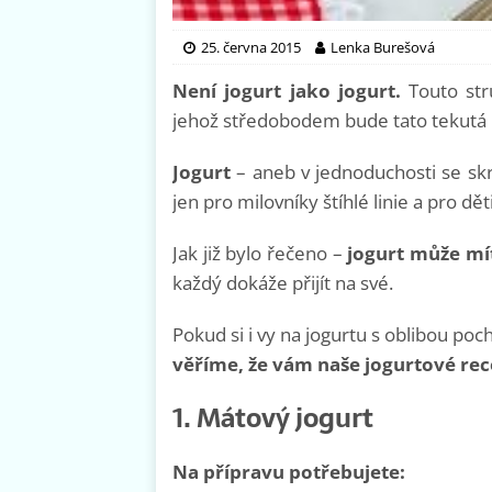
25. června 2015
Lenka Burešová
Není jogurt jako jogurt.
Touto str
jehož středobodem bude tato tekutá
Jogurt
– aneb v jednoduchosti se skr
jen pro milovníky štíhlé linie a pro dět
Jak již bylo řečeno –
jogurt může mí
každý dokáže přijít na své.
Pokud si i vy na jogurtu s oblibou po
věříme, že vám naše jogurtové rece
1. Mátový jogurt
Na přípravu potřebujete: