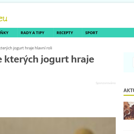
LŇKY
RADY A TIPY
RECEPTY
SPORT
terých jogurt hraje hlavní roli
e kterých jogurt hraje
AKT