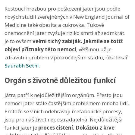
Rostoucí hrozbou pro poškození jater jsou podle
nových studií zveřejněných v New England Journal of
Medicine také obezita a cukrovka. Tukové
onemocnění jater zvyšuje riziko smrti až sedmkrát.
Je to ovšem
velmi tichý zabiják. Jakmile se totiž
objeví příznaky této nemoci
, většinou už je
zdravotní problém v pokročilejším stadiu, říká lékař
Saurabh Sethi
.
Orgán s životně důležitou funkcí
Játra patří k nejdůležitějším orgánům. Přesto jsou
nemoci jater stále častějším problémem mnoha lidí.
Protože se v nich odehrávají metabolické procesy,
jsou pro náš život nepostradatelná. Nejdůležitější
funkcí jater je
proces čištění. Dokážou z krve