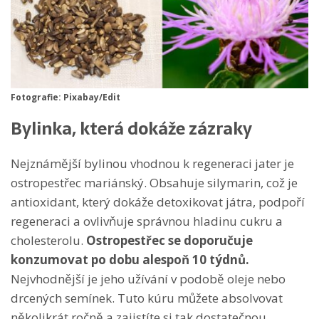
Fotografie: Pixabay/Edit
Bylinka, která dokáže zázraky
Nejznámější bylinou vhodnou k regeneraci jater je
ostropestřec mariánský. Obsahuje silymarin, což je
antioxidant, který dokáže detoxikovat játra, podpoří
regeneraci a ovlivňuje správnou hladinu cukru a
cholesterolu.
Ostropestřec se doporučuje
konzumovat po dobu alespoň 10 týdnů.
Nejvhodnější je jeho užívání v podobě oleje nebo
drcených semínek. Tuto kúru můžete absolvovat
několikrát ročně a zajistíte si tak dostatečnou