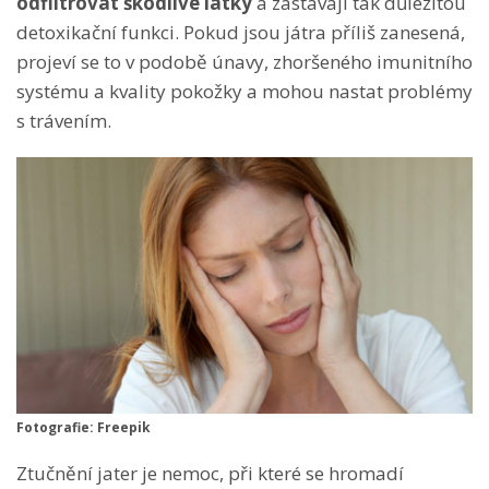
odfiltrovat škodlivé látky
a zastávají tak důležitou
detoxikační funkci. Pokud jsou játra příliš zanesená,
projeví se to v podobě únavy, zhoršeného imunitního
systému a kvality pokožky a mohou nastat problémy
s trávením.
Fotografie: Freepik
Ztučnění jater je nemoc, při které se hromadí