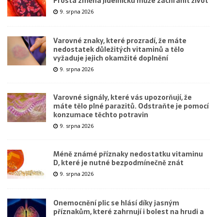
Prostá změna jídelníčku může zachránit život
9. srpna 2026
Varovné znaky, které prozradí, že máte
nedostatek důležitých vitaminů a tělo
vyžaduje jejich okamžité doplnění
9. srpna 2026
Varovné signály, které vás upozorňují, že
máte tělo plné parazitů. Odstraňte je pomocí
konzumace těchto potravin
9. srpna 2026
Méně známé příznaky nedostatku vitaminu
D, které je nutné bezpodmínečně znát
9. srpna 2026
Onemocnění plic se hlásí díky jasným
příznakům, které zahrnují i bolest na hrudi a