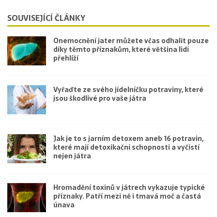
SOUVISEJÍCÍ ČLÁNKY
Onemocnění jater můžete včas odhalit pouze
díky těmto příznakům, které většina lidí
přehlíží
Vyřaďte ze svého jídelníčku potraviny, které
jsou škodlivé pro vaše játra
Jak je to s jarním detoxem aneb 16 potravin,
které mají detoxikační schopnosti a vyčistí
nejen játra
Hromadění toxinů v játrech vykazuje typické
příznaky. Patří mezi ně i tmavá moč a častá
únava