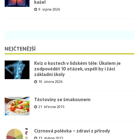
kašel
9. srpna 2026
NEJČTENĚJŠÍ
Kvíz o kostech v lidském těle: Úkolem je
zodpovědět 10 otázek, uspěli by i žáci
základní školy
10. února 2026
Těstoviny se šmakounem
21. března 2015
Cizrnová polévka – zdraví z přírody
13. dubna 2015