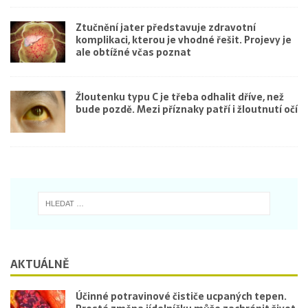
Ztučnění jater představuje zdravotní
komplikaci, kterou je vhodné řešit. Projevy je
ale obtížné včas poznat
Žloutenku typu C je třeba odhalit dříve, než
bude pozdě. Mezi příznaky patří i žloutnutí očí
AKTUÁLNĚ
Účinné potravinové čističe ucpaných tepen.