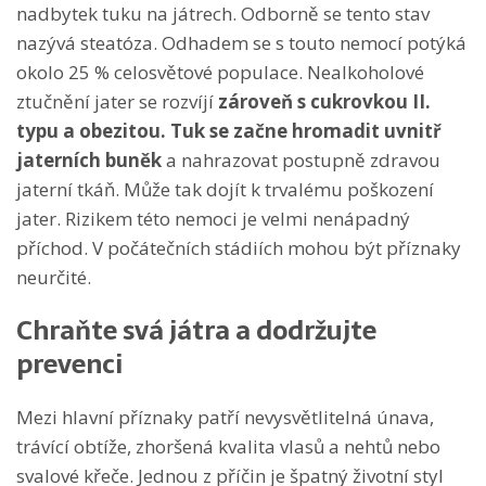
nadbytek tuku na játrech. Odborně se tento stav
nazývá steatóza. Odhadem se s touto nemocí potýká
okolo 25 % celosvětové populace. Nealkoholové
ztučnění jater se rozvíjí
zároveň s cukrovkou II.
typu a obezitou. Tuk se začne hromadit uvnitř
jaterních buněk
a nahrazovat postupně zdravou
jaterní tkáň. Může tak dojít k trvalému poškození
jater. Rizikem této nemoci je velmi nenápadný
příchod. V počátečních stádiích mohou být příznaky
neurčité.
Chraňte svá játra a dodržujte
prevenci
Mezi hlavní příznaky patří nevysvětlitelná únava,
trávící obtíže, zhoršená kvalita vlasů a nehtů nebo
svalové křeče. Jednou z příčin je špatný životní styl