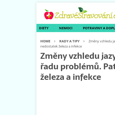
DIETY
NEMOCI
POTRAVINY A DOP
HOME
RADY A TIPY
Změny vzhledu ja
nedostatek železa a infekce
Změny vzhledu jaz
řadu problémů. Pat
železa a infekce