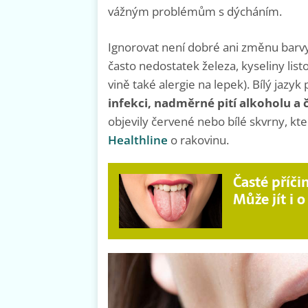
vážným problémům s dýcháním.
Ignorovat není dobré ani změnu barv
často nedostatek železa, kyseliny li
vině také alergie na lepek). Bílý jazy
infekci, nadměrné pití alkoholu a č
objevily červené nebo bílé skvrny, kt
Healthline
o rakovinu.
Časté příčin
Může jít i 