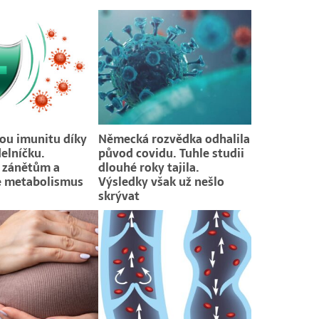
vou imunitu díky
Německá rozvědka odhalila
delníčku.
původ covidu. Tuhle studii
 zánětům a
dlouhé roky tajila.
e metabolismus
Výsledky však už nešlo
skrývat