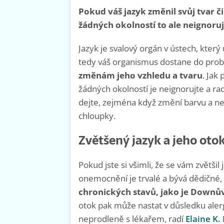
Pokud váš jazyk změnil svůj tvar č
žádných okolností to ale neignoruj
Jazyk je svalový orgán v ústech, kter
tedy váš organismus dostane do prob
změnám jeho vzhledu a tvaru
. Jak
žádných okolností je neignorujte a ra
dejte, zejména když změní barvu a ne
chloupky.
Zvětšený jazyk a jeho oto
Pokud jste si všimli, že se vám zvětšil
onemocnění je trvalé a bývá dědičné,
chronických stavů, jako je Dow
otok pak může nastat v důsledku alergi
neprodleně s lékařem, radí
Elaine K.