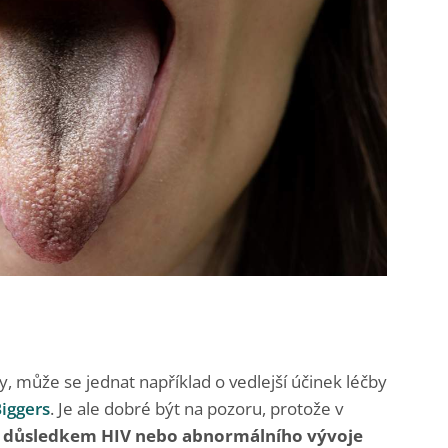
, může se jednat například o vedlejší účinek léčby
iggers
. Je ale dobré být na pozoru, protože v
k
důsledkem HIV nebo abnormálního vývoje