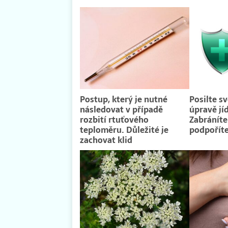
Postup, který je nutné
Posilte s
následovat v případě
úpravě jí
rozbití rtuťového
Zabráníte
teploměru. Důležité je
podpořít
zachovat klid