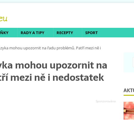
LŇKY
RADY A TIPY
RECEPTY
SPORT
zyka mohou upozornit na řadu problémů. Patří mezi ně i
yka mohou upozornit na
ří mezi ně i nedostatek
AKT