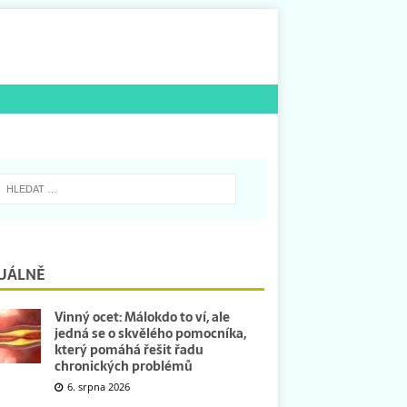
UÁLNĚ
Vinný ocet: Málokdo to ví, ale
jedná se o skvělého pomocníka,
který pomáhá řešit řadu
chronických problémů
6. srpna 2026