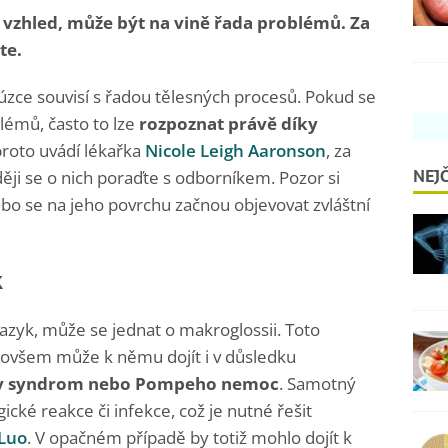
i vzhled, může být na vině řada problémů. Za
te.
ý úzce souvisí s řadou tělesných procesů. Pokud se
lémů, často to lze
rozpoznat právě díky
 proto uvádí lékařka
Nicole Leigh Aaronson
, za
NEJČ
ději se o nich poraďte s odborníkem. Pozor si
bo se na jeho povrchu začnou objevovat zvláštní
k
 jazyk, může se jednat o makroglossii. Toto
 ovšem může k němu dojít i v důsledku
nův syndrom nebo Pompeho nemoc
. Samotný
cké reakce či infekce, což je nutné řešit
 Luo
. V opačném případě by totiž mohlo dojít k