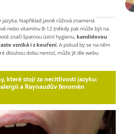
y jazyka. Například jasně růžová znamená
stové nebo vitamínu B-12 (někdy pak může být na
k poté značí špatnou ústní hygienu,
kandidovou
asto vzniká i z kouření
. A pokud by se na něm
eré dlouhou dobu nemizí, může jít dle webu
y, které stojí za necitlivostí jazyku:
o alergii a Raynaudův fenomén