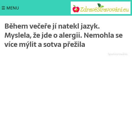
☰ MENU
Během večeře jí natekl jazyk.
Myslela, že jde o alergii. Nemohla se
více mýlit a sotva přežila