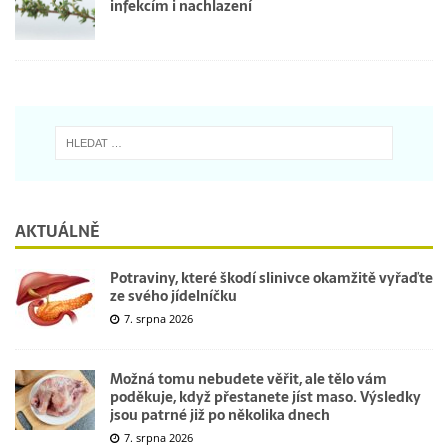
infekcím i nachlazení
AKTUÁLNĚ
Potraviny, které škodí slinivce okamžitě vyřaďte
ze svého jídelníčku
7. srpna 2026
Možná tomu nebudete věřit, ale tělo vám
poděkuje, když přestanete jíst maso. Výsledky
jsou patrné již po několika dnech
7. srpna 2026