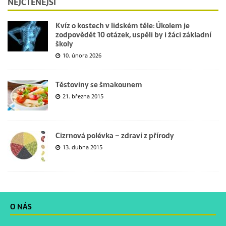
NEJČTENĚJŠÍ
Kvíz o kostech v lidském těle: Úkolem je
zodpovědět 10 otázek, uspěli by i žáci základní
školy
10. února 2026
Těstoviny se šmakounem
21. března 2015
Cizrnová polévka – zdraví z přírody
13. dubna 2015
O NÁS