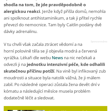
shodla na tom, že jde pravděpodobně o
alergickou reakci
. Jenže když přišla domů, nemohla
ani spolknout antihistaminikum, a tak ji přítel rychle
převezl do nemocnice. Tam byly Caitlin podány dvě
dávky adrenalinu.
V tu chvíli však začala ztrácet vědomí a na
horní polovině těla se jí objevila modrá a červená
vyrážka. Lékaři dle webu
News
na nic nečekali a
odvezli ji na
jednotku intenzivní péče, kde odhalili
skutečnou příčinu potíží
. Na vině byl infikovaný zub
moudrosti a situace byla natolik vážná, že ji málem
zabil. Po následné operaci zůstala žena devět dní v
kómatu a následující měsíce musela problém
dodatečně léčit a sledovat.