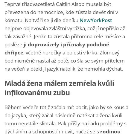
Teprve třiadvacetiletá Caitlin Alsop musela být
převezena do nemocnice, kde zůstala devět dní v
kómatu. Na tváři se jí dle deníku
NewYorkPost
nejprve objevovala zvláštní vyrážka, což jí nepřišlo až
tak závažné. Jenže ta zůstala přítomna celé měsíce a
posléze
ji doprovázely i příznaky podobné
chřipce
, včetně horečky a bolesti v krku. Zlomový
bod nicméně nastal až poté, co šla se svým přítelem
na večeři a otekl jí jazyk natolik, že nemohla dýchat.
Mladá žena málem zemřela kvůli
infikovanému zubu
Během večeře totiž začala mít pocit, jako by se kousla
do jazyka, který začal následně natékat a žena kvůli
tomu neustále slintala. Pak přišly na řadu problémy s
dýcháním a schopností mluvit, načež se s
rodinou