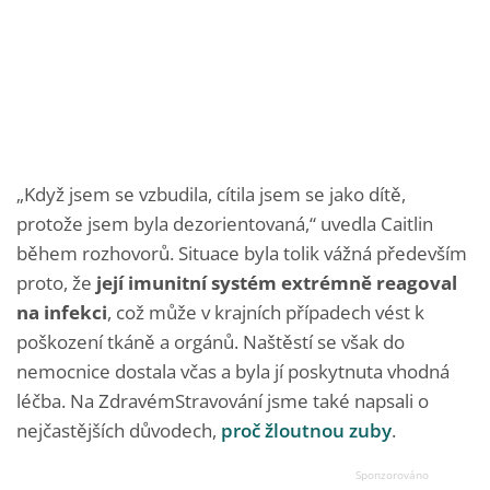
„Když jsem se vzbudila, cítila jsem se jako dítě,
protože jsem byla dezorientovaná,“ uvedla Caitlin
během rozhovorů. Situace byla tolik vážná především
proto, že
její imunitní systém extrémně reagoval
na infekci
, což může v krajních případech vést k
poškození tkáně a orgánů. Naštěstí se však do
nemocnice dostala včas a byla jí poskytnuta vhodná
léčba. Na ZdravémStravování jsme také napsali o
nejčastějších důvodech,
proč žloutnou zuby
.