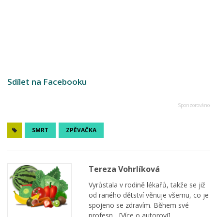
Sdílet na Facebooku
SMRT
ZPĚVAČKA
Tereza Vohrlíková
Vyrůstala v rodině lékařů, takže se již
od raného dětství věnuje všemu, co je
spojeno se zdravím. Během své
profesn...
[Více o autorovi]