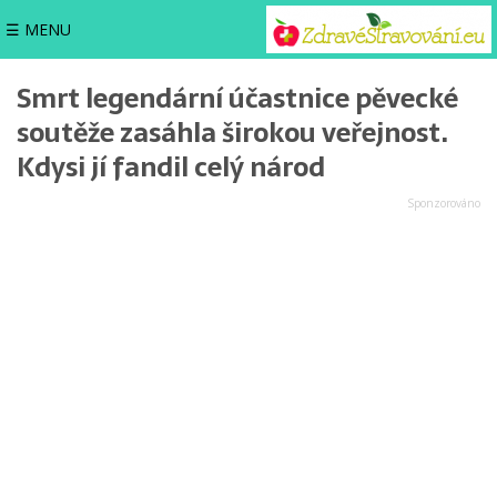
☰ MENU
Smrt legendární účastnice pěvecké
soutěže zasáhla širokou veřejnost.
Kdysi jí fandil celý národ