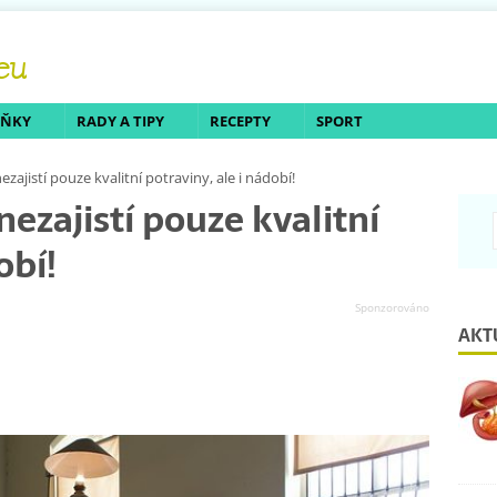
LŇKY
RADY A TIPY
RECEPTY
SPORT
zajistí pouze kvalitní potraviny, ale i nádobí!
ezajistí pouze kvalitní
obí!
AKT