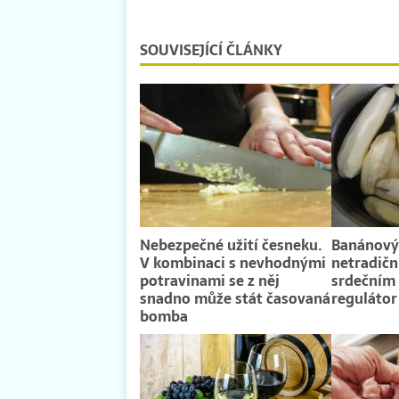
SOUVISEJÍCÍ ČLÁNKY
Nebezpečné užití česneku.
Banánový 
V kombinaci s nevhodnými
netradičn
potravinami se z něj
srdečním
snadno může stát časovaná
regulátor
bomba