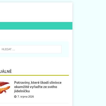
UÁLNĚ
Potraviny, které škodí slinivce
okamžitě vyřaďte ze svého
jídelníčku
7. srpna 2026