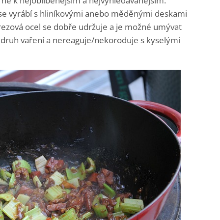
trně k nejoblíbenějším a nejvyhledávanějším.
o se vyrábí s hliníkovými anebo měděnými deskami
rezová ocel se dobře udržuje a je možné umývat
v druh vaření a nereaguje/nekoroduje s kyselými