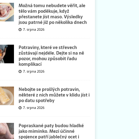
Možná tomu nebudete věřit, ale
tělo vám poděkuje, když
přestanete jíst maso. Výsledky
jsou patrné již po několika dnech
7. srpna 2026
Potraviny, které ve střevech
zůstávají nejdéle. Dejte si na ně
pozor, mohou způsobit řadu
komplikací
7. srpna 2026
Nebojte se prošlých potravin,
některé z nich můžete v klidu jíst i
po datu spotřeby
7. srpna 2026
Popraskané paty budou hladké
jako miminko. Mezi účinné
spojence patří jablečný ocet i