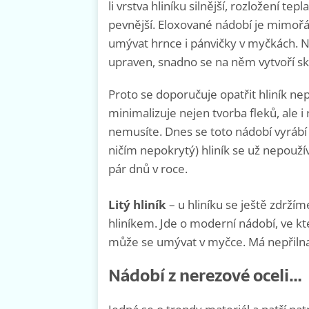
li vrstva hliníku silnější, rozložení tepl
pevnější. Eloxované nádobí je mimořá
umývat hrnce i pánvičky v myčkách. Ne
upraven, snadno se na něm vytvoří sk
Proto se doporučuje opatřit hliník nep
minimalizuje nejen tvorba fleků, ale i
nemusíte. Dnes se toto nádobí vyrábí j
ničím nepokrytý) hliník se už nepouží
pár dnů v roce.
Litý hliník
– u hliníku se ještě zdržím
hliníkem. Jde o moderní nádobí, ve kt
může se umývat v myčce. Má nepřilna
Nádobí z nerezové oceli…