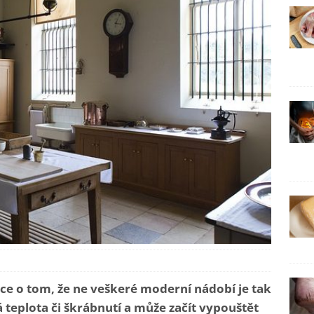
e o tom, že ne veškeré moderní nádobí je tak
á teplota či škrábnutí a může začít vypouštět