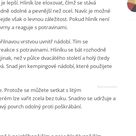
a je lepší. Hliník lze eloxovat, čímž se stává
dně odolné a pevnější než ocel. Navíc je možné
jde však o levnou záležitost. Pokud hliník není
vrny a reaguje s potravinami.
řilnavou vrstvou uvnitř nádobí. Tím se
 reakce s potravinami. Hliníku se bát rozhodně
inak, než v půlce dvacátého století a holý (tedy
vá. Snad jen kempingové nádobí, které použijete
e. Protože se můžete setkat s litým
erém lze vařit zcela bez tuku. Snadno se udržuje a
vý povrch odolný proti poškrábání.