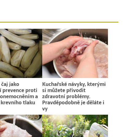
čaj jako
Kuchařské návyky, kterými
í prevence proti
si můžete přivodit
 onemocněním a
zdravotní problémy.
 krevního tlaku
Pravděpodobně je děláte i
vy