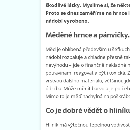
škodlivé látky. Myslíme si, že něk
Proto se dnes zaměříme na hrnce i 
nádobí vyrobeno.
Měděné hrnce a pánvičky
Měď je oblíbená především u šéfkuchař
nádobí rozpaluje a chladne přesně tak
nevýhodu – jde o finančně nákladné
potravinami reagovat a být i toxická
vrstvou dalšího materiálu, většinou j
údržba. Může měnit barvu a je potřeba
Mimo to je měď náchylná na poškrábán
Co je dobré vědět o hliní
Hliník má výtečnou tepelnou vodivost 