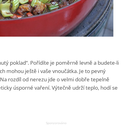
utý poklad“. Pořídíte je poměrně levně a budete-li
ich mohou ještě i vaše vnoučátka. Je to pevný
. Na rozdíl od nerezu jde o velmi dobře tepelně
icky úsporné vaření. Výtečně udrží teplo, hodí se