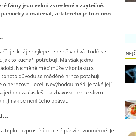
teré fámy jsou velmi zkreslené a zbytečné.
pánvičky a materiál, ze kterého je to či ono
…
ů, jelikož je nejlépe tepelně vodivá. Tudíž se
NEJČ
, jak to kuchaři potřebují. Má však jednu
 nádobí. Nicméně měď může v kontaktu s
. Z tohoto důvodu se měděné hrnce potahují
de o nerezovou ocel. Nevýhodou mědi je také její
 jednou za čas leštit a zbavovat hrnce skvrn.
í. Jinak se není čeho obávat.
ku…
a teplo rozprostírá po celé pánvi rovnoměrně. Je-