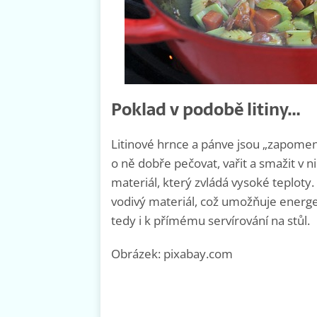
Poklad v podobě litiny…
Litinové hrnce a pánve jsou „zapomen
o ně dobře pečovat, vařit a smažit v n
materiál, který zvládá vysoké teploty
vodivý materiál, což umožňuje energet
tedy i k přímému servírování na stůl.
Obrázek: pixabay.com