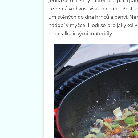
Jedná se o trendy materiál a patří pa
Tepelná vodivost však nic moc. Prot
umístěných do dna hrnců a pánví. Ne
nádobí v myčce. Hodí se pro jakýkoli
nebo alkalickými materiály.