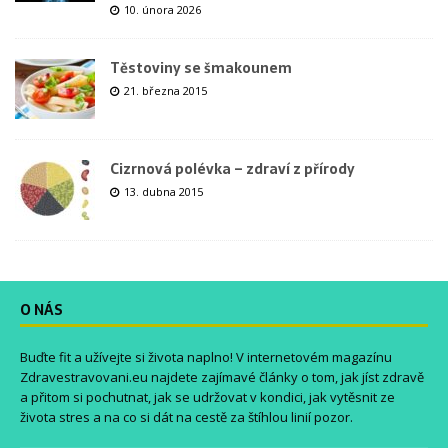
10. února 2026
Těstoviny se šmakounem
21. března 2015
Cizrnová polévka – zdraví z přírody
13. dubna 2015
O NÁS
Buďte fit a užívejte si života naplno! V internetovém magazínu
Zdravestravovani.eu
najdete zajímavé články o tom, jak jíst zdravě
a přitom si pochutnat, jak se udržovat v kondici, jak vytěsnit ze
života stres a na co si dát na cestě za štíhlou linií pozor.