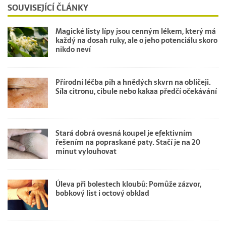
SOUVISEJÍCÍ ČLÁNKY
Magické listy lípy jsou cenným lékem, který má
každý na dosah ruky, ale o jeho potenciálu skoro
nikdo neví
Přírodní léčba pih a hnědých skvrn na obličeji.
Síla citronu, cibule nebo kakaa předčí očekávání
Stará dobrá ovesná koupel je efektivním
řešením na popraskané paty. Stačí je na 20
minut vylouhovat
Úleva při bolestech kloubů: Pomůže zázvor,
bobkový list i octový obklad