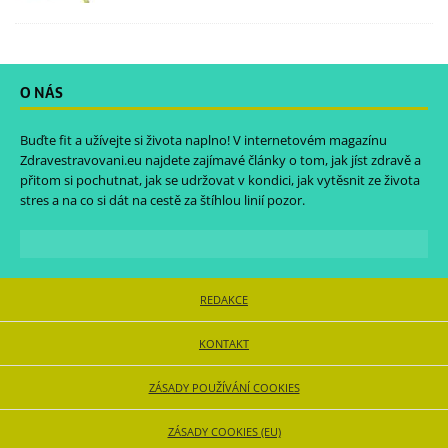
O NÁS
Buďte fit a užívejte si života naplno! V internetovém magazínu
Zdravestravovani.eu
najdete zajímavé články o tom, jak jíst zdravě a
přitom si pochutnat, jak se udržovat v kondici, jak vytěsnit ze života
stres a na co si dát na cestě za štíhlou linií pozor.
REDAKCE
KONTAKT
ZÁSADY POUŽÍVÁNÍ COOKIES
ZÁSADY COOKIES (EU)