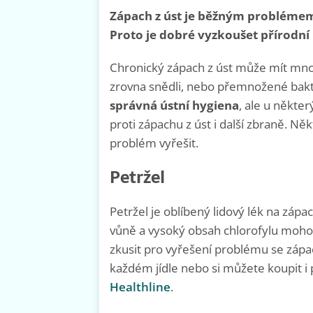
Zápach z úst je běžným problémem, 
Proto je dobré vyzkoušet přírodní
Chronický zápach z úst může mít mnoho 
zrovna snědli, nebo přemnožené bakt
správná ústní hygiena
, ale u někter
proti zápachu z úst i další zbraně. 
problém vyřešit.
Petržel
Petržel je oblíbený lidový lék na zápach 
vůně a vysoký obsah chlorofylu mohou 
zkusit pro vyřešení problému se záp
každém jídle nebo si můžete koupit i 
Healthline
.