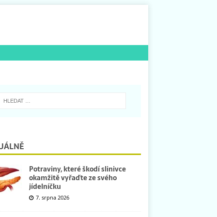
UÁLNĚ
Potraviny, které škodí slinivce
okamžitě vyřaďte ze svého
jídelníčku
7. srpna 2026