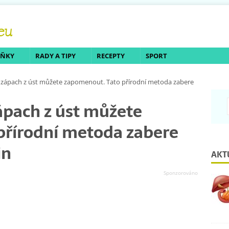
LŇKY
RADY A TIPY
RECEPTY
SPORT
 na zápach z úst můžete zapomenout. Tato přírodní metoda zabere
 zápach z úst můžete
přírodní metoda zabere
in
AKT