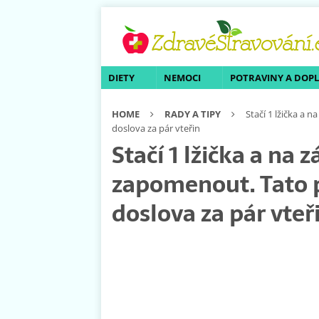
DIETY
NEMOCI
POTRAVINY A DOP
HOME
RADY A TIPY
Stačí 1 lžička a
doslova za pár vteřin
Stačí 1 lžička a na
zapomenout. Tato 
doslova za pár vteř