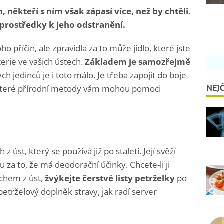
někteří s ním však zápasí více, než by chtěli.
 prostředky k jeho odstranění.
příčin, ale zpravidla za to může jídlo, které jste
erie ve vašich ústech.
Základem je samozřejmě
ých jedinců je i toto málo. Je třeba zapojit do boje
NEJČ
Některé přírodní metody vám mohou pomoci
z úst, který se používá již po staletí. Její svěží
za to, že má deodorační účinky. Chcete-li ji
achem z úst,
žvýkejte čerstvé listy petrželky
po
petrželový doplněk stravy, jak radí server