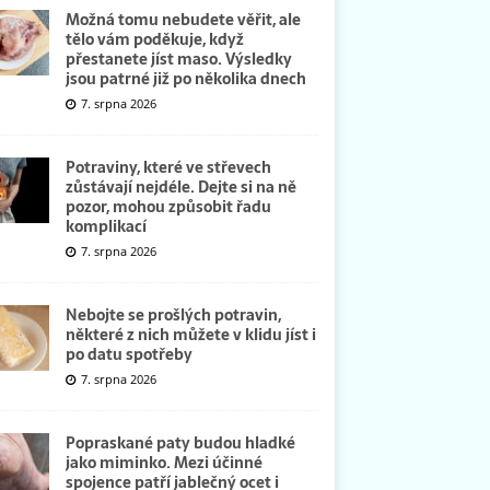
Možná tomu nebudete věřit, ale
tělo vám poděkuje, když
přestanete jíst maso. Výsledky
jsou patrné již po několika dnech
7. srpna 2026
Potraviny, které ve střevech
zůstávají nejdéle. Dejte si na ně
pozor, mohou způsobit řadu
komplikací
7. srpna 2026
Nebojte se prošlých potravin,
některé z nich můžete v klidu jíst i
po datu spotřeby
7. srpna 2026
Popraskané paty budou hladké
jako miminko. Mezi účinné
spojence patří jablečný ocet i