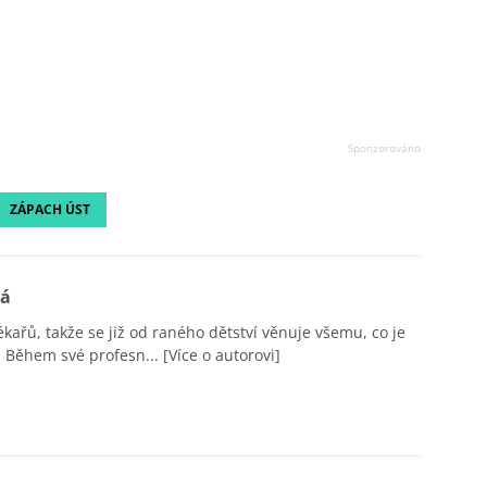
ZÁPACH ÚST
vá
ékařů, takže se již od raného dětství věnuje všemu, co je
 Během své profesn...
[Více o autorovi]