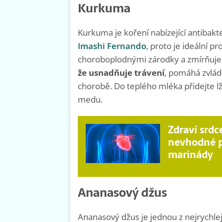
Kurkuma
Kurkuma je koření nabízející antibakter
Imashi Fernando
, proto je ideální pr
choroboplodnými zárodky a zmírňuje 
že usnadňuje trávení
, pomáhá zvlád
chorobě. Do teplého mléka přidejte lž
medu.
Zdraví srdc
nevhodné p
marinády
Ananasový džus
Ananasový džus je jednou z nejrychlej