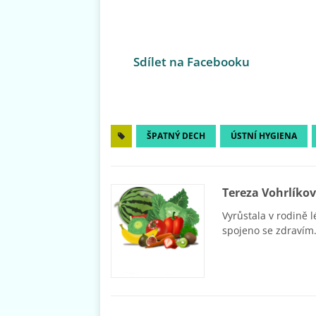
Sdílet na Facebooku
ŠPATNÝ DECH
ÚSTNÍ HYGIENA
Tereza Vohrlíko
Vyrůstala v rodině l
spojeno se zdravím.