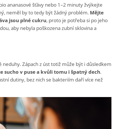
i bio ananasové šťávy nebo 1–2 minuty žvýkejte
tný, neměl by to tedy být žádný problém.
Mějte
ťáva jsou plné cukru
, proto je potřeba si po jeho
dou, aby nebyla poškozena zubní sklovina a
 neduhy. Zápach z úst totiž může být i důsledkem
e sucho v puse a kvůli tomu i špatný dech
.
stní dutiny, bez nich se bakteriím daří více než