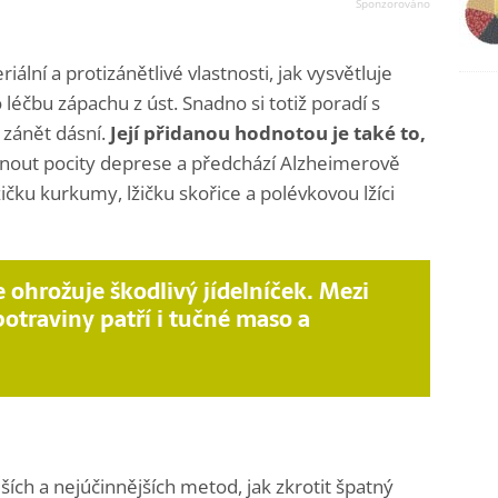
iální a protizánětlivé vlastnosti, jak vysvětluje
o léčbu zápachu z úst. Snadno si totiž poradí s
zánět dásní.
Její přidanou hodnotou je také to,
nout pocity deprese a předchází Alzheimerově
ičku kurkumy, lžičku skořice a polévkovou lžíci
e ohrožuje škodlivý jídelníček. Mezi
otraviny patří i tučné maso a
ších a nejúčinnějších metod, jak zkrotit špatný