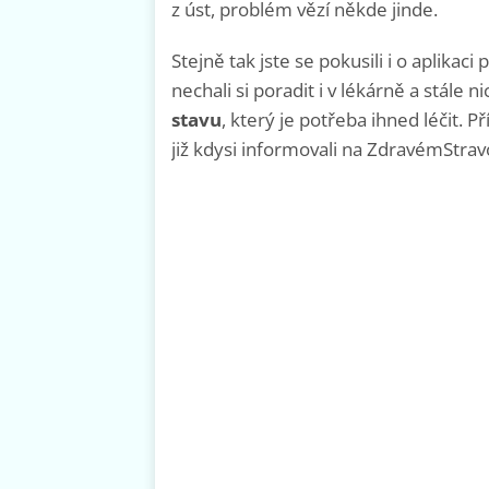
z úst, problém vězí někde jinde.
Stejně tak jste se pokusili i o aplika
nechali si poradit i v lékárně a stále ni
stavu
, který je potřeba ihned léčit. 
již kdysi informovali na ZdravémStrav