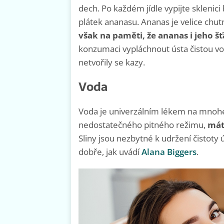
dech. Po každém jídle vypijte sklenic
plátek ananasu. Ananas je velice chu
však na paměti, že ananas i jeho š
konzumaci vypláchnout ústa čistou vo
netvořily se kazy.
Voda
Voda je univerzálním lékem na mnohé
nedostatečného pitného režimu,
mát
Sliny jsou nezbytné k udržení čistoty ú
dobře, jak uvádí
Alana Biggers
.