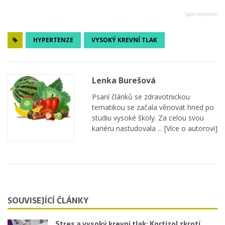
HYPERTENZE
VYSOKÝ KREVNÍ TLAK
Lenka Burešová
Psaní článků se zdravotnickou
tematikou se začala věnovat hned po
studiu vysoké školy. Za celou svou
kariéru nastudovala ...
[Více o autorovi]
SOUVISEJÍCÍ ČLÁNKY
Stres a vysoký krevní tlak: Kortizol zkrotí