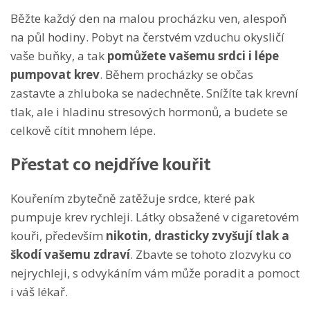
Běžte každý den na malou procházku ven, alespoň
na půl hodiny. Pobyt na čerstvém vzduchu okysličí
vaše buňky, a tak
pomůžete vašemu srdci i lépe
pumpovat krev
. Během procházky se občas
zastavte a zhluboka se nadechněte. Snížíte tak krevní
tlak, ale i hladinu stresových hormonů, a budete se
celkově cítit mnohem lépe.
Přestat co nejdříve kouřit
Kouřením zbytečně zatěžuje srdce, které pak
pumpuje krev rychleji. Látky obsažené v cigaretovém
kouři, především
nikotin, drasticky zvyšují tlak a
škodí vašemu zdraví
. Zbavte se tohoto zlozvyku co
nejrychleji, s odvykáním vám může poradit a pomoct
i váš lékař.