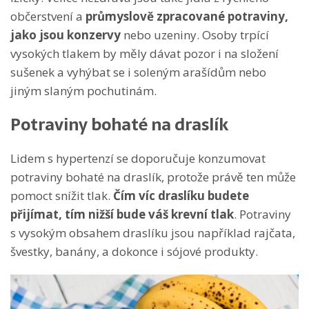
občerstvení a
průmyslově zpracované potraviny,
jako jsou konzervy
nebo uzeniny. Osoby trpící
vysokých tlakem by měly dávat pozor i na složení
sušenek a vyhýbat se i soleným arašídům nebo
jiným slaným pochutinám.
Potraviny bohaté na draslík
Lidem s hypertenzí se doporučuje konzumovat
potraviny bohaté na draslík, protože právě ten může
pomoct snížit tlak.
Čím víc draslíku budete
přijímat, tím nižší bude váš krevní tlak
. Potraviny
s vysokým obsahem draslíku jsou například rajčata,
švestky, banány, a dokonce i sójové produkty.