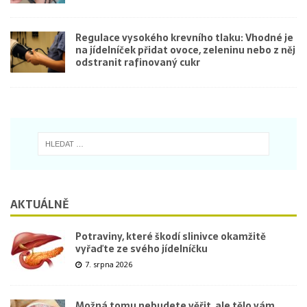
Regulace vysokého krevního tlaku: Vhodné je
na jídelníček přidat ovoce, zeleninu nebo z něj
odstranit rafinovaný cukr
AKTUÁLNĚ
Potraviny, které škodí slinivce okamžitě
vyřaďte ze svého jídelníčku
7. srpna 2026
Možná tomu nebudete věřit, ale tělo vám