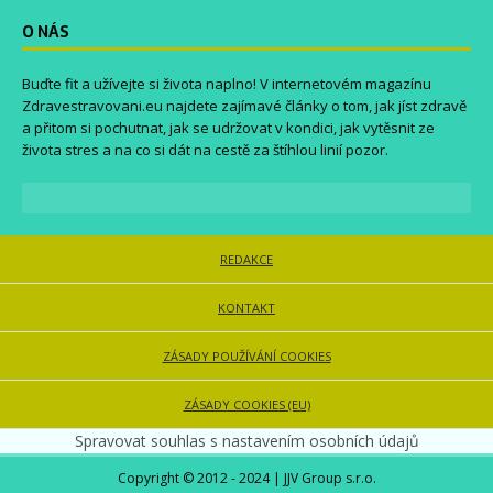
O NÁS
Buďte fit a užívejte si života naplno! V internetovém magazínu
Zdravestravovani.eu
najdete zajímavé články o tom, jak jíst zdravě
a přitom si pochutnat, jak se udržovat v kondici, jak vytěsnit ze
života stres a na co si dát na cestě za štíhlou linií pozor.
REDAKCE
KONTAKT
ZÁSADY POUŽÍVÁNÍ COOKIES
ZÁSADY COOKIES (EU)
Spravovat souhlas s nastavením osobních údajů
Copyright © 2012 - 2024 | JJV Group s.r.o.