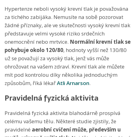
Hypertenze neboli vysoký krevní tlak je považována
za tichého zabijáka. Nemusíte na sobě pozorovat
žádné příznaky, ale ve skutečnosti vysoký krevní tlak
představuje velmi vysoké riziko srdečních
onemocnění nebo mrtvice.
Normální krevní tlak se
pohybuje okolo 120/80
, hodnoty vyšší než 130/80
už se považují za vysoký tlak, jenž vás může
ohrožovat na vašem zdraví. Krevní tlak ale můžete
mít pod kontrolou díky několika jednoduchým
způsobům, říká lékař
Atli Arnarson
.
Pravidelná fyzická aktivita
Pravidelná fyzická aktivita blahodárně prospívá
celému vašemu tělu. Některé studie zjistily, že
pravidelné
aerobní cvičení může, především u